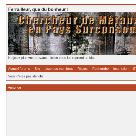
Ferrailleur, que du bonheur !
Ne jetez plus vos cravates : ici on vous les reprend au kilo.
Accueil forums
Site
Liste des membres
Règles
Recherche
Inscription
S'
Vous n'êtes pas identifié.
Annonce