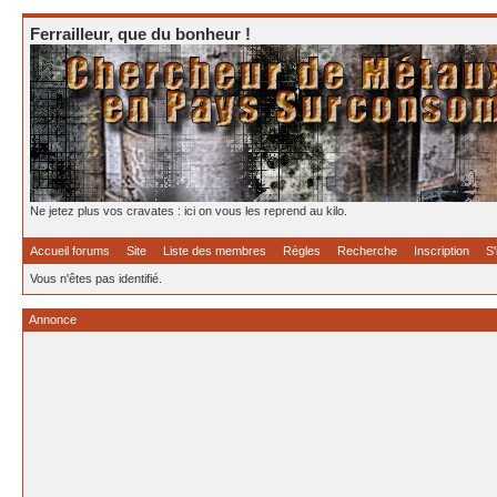
Ferrailleur, que du bonheur !
Ne jetez plus vos cravates : ici on vous les reprend au kilo.
Accueil forums
Site
Liste des membres
Règles
Recherche
Inscription
S'
Vous n'êtes pas identifié.
Annonce