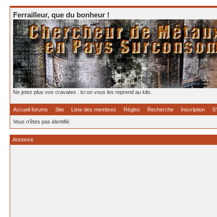
Ferrailleur, que du bonheur !
Ne jetez plus vos cravates : ici on vous les reprend au kilo.
Accueil forums
Site
Liste des membres
Règles
Recherche
Inscription
S'
Vous n'êtes pas identifié.
Annonce