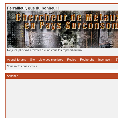
Ferrailleur, que du bonheur !
Ne jetez plus vos cravates : ici on vous les reprend au kilo.
Accueil forums
Site
Liste des membres
Règles
Recherche
Inscription
S'
Vous n'êtes pas identifié.
Annonce