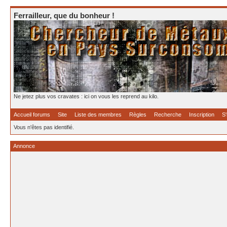
Ferrailleur, que du bonheur !
Ne jetez plus vos cravates : ici on vous les reprend au kilo.
Accueil forums
Site
Liste des membres
Règles
Recherche
Inscription
S'
Vous n'êtes pas identifié.
Annonce