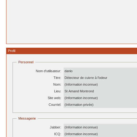
Profil
Personnel
Nom d'utilisateur:
danio
Titre:
Détecteur de cuivre à l'odeur
Nom:
(Information inconnue)
Lieu:
St Amand Montrond
Site web:
(Information inconnue)
Courriel:
(Information privée)
Messagerie
Jabber:
(Information inconnue)
ICQ:
(Information inconnue)