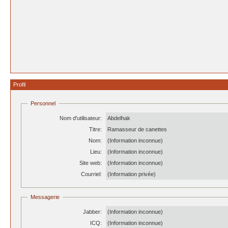
Profil
Personnel
Nom d'utilisateur:
Abdelhak
Titre:
Ramasseur de canettes
Nom:
(Information inconnue)
Lieu:
(Information inconnue)
Site web:
(Information inconnue)
Courriel:
(Information privée)
Messagerie
Jabber:
(Information inconnue)
ICQ:
(Information inconnue)