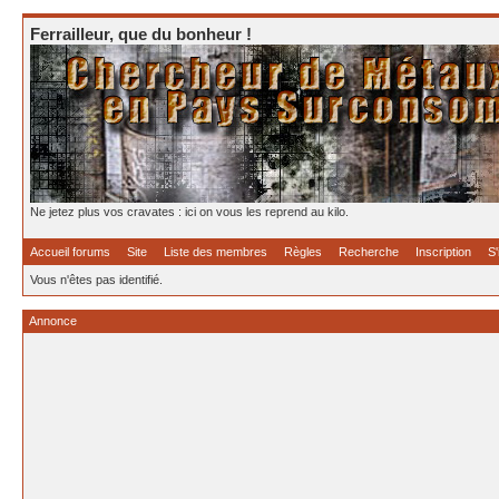
Ferrailleur, que du bonheur !
Ne jetez plus vos cravates : ici on vous les reprend au kilo.
Accueil forums
Site
Liste des membres
Règles
Recherche
Inscription
S'
Vous n'êtes pas identifié.
Annonce