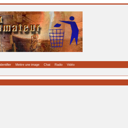
identifier
Mettre une image
Chat
Radio
Vidéo