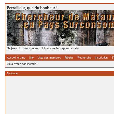
Ferrailleur, que du bonheur !
Ne jetez plus vos cravates : ici on vous les reprend au kilo.
Accueil forums
Site
Liste des membres
Règles
Recherche
Inscription
S'
Vous n'êtes pas identifié.
Annonce