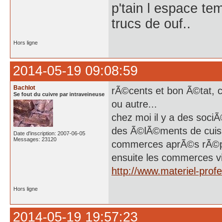
p'tain l espace te
trucs de ouf..
Hors ligne
2014-05-19 09:08:59
Bachlot
rÃ©cents et bon Ã©tat, c
Se fout du cuivre par intraveineuse
ou autre...
chez moi il y a des so
des Ã©lÃ©ments de cuisin
Date d'inscription: 2007-06-05
Messages: 23120
commerces aprÃ©s rÃ©pa
ensuite les commerces vi
http://www.materiel-pr
Hors ligne
2014-05-19 19:57:23