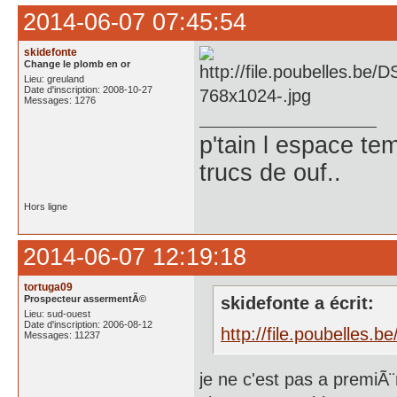
2014-06-07 07:45:54
skidefonte
Change le plomb en or
Lieu: greuland
Date d'inscription: 2008-10-27
Messages: 1276
p'tain l espace te
trucs de ouf..
Hors ligne
2014-06-07 12:19:18
tortuga09
Prospecteur assermentÃ©
skidefonte a écrit:
Lieu: sud-ouest
Date d'inscription: 2006-08-12
http://file.poubelles
Messages: 11237
je ne c'est pas a premiÃ