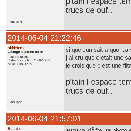
p'tain l espace te
trucs de ouf..
Hors ligne
2014-06-04 21:22:46
skidefonte
si quelqun sait a quoi ca 
Change le plomb en or
j ai cru que c etait une s
Lieu: greuland
Date d'inscription: 2008-10-27
Messages: 1276
je crois que c est une fil
p'tain l espace te
trucs de ouf..
Hors ligne
2014-06-04 21:57:01
Bachlot
aucune idÃ©e, ta photo es