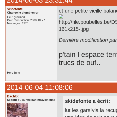
2014-06-03 23:31:44
skidefonte
et une petite vieille bala
Change le plomb en or
Lieu: greuland
Date d'inscription: 2008-10-27
Messages: 1276
Dernière modification pa
p'tain l espace te
trucs de ouf..
Hors ligne
2014-06-04 11:08:06
Bachlot
Se fout du cuivre par intraveineuse
skidefonte a écrit:
lut les gars!vla la re