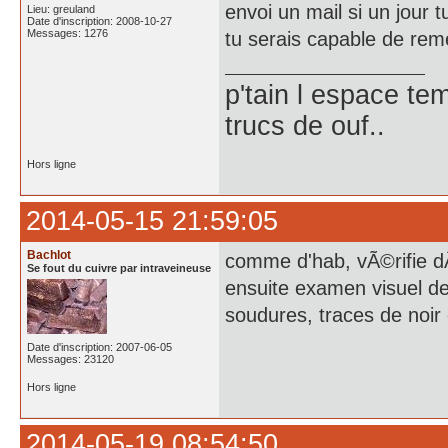
envoi un mail si un jour t
Lieu: greuland
Date d'inscription: 2008-10-27
Messages: 1276
tu serais capable de rem
p'tain l espace te
trucs de ouf..
Hors ligne
2014-05-15 21:59:05
Bachlot
comme d'hab, vÃ©rifie dÃ©
Se fout du cuivre par intraveineuse
ensuite examen visuel de
soudures, traces de noi
Date d'inscription: 2007-06-05
Messages: 23120
Hors ligne
2014-05-19 08:54:50