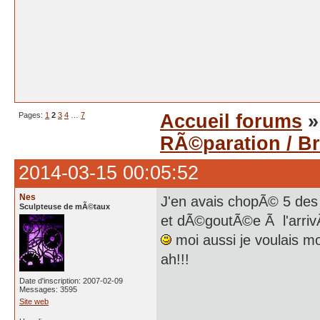
Pages:
1
2
3
4
…
7
Accueil forums
RÃ©paration / Br
2014-03-15 00:05:52
Nes
J'en avais chopÃ© 5 des
Sculpteuse de mÃ©taux
et dÃ©goutÃ©e Ã l'arrivÃ
moi aussi je voulais mo
ah!!!
Date d'inscription: 2007-02-09
Messages: 3595
Site web