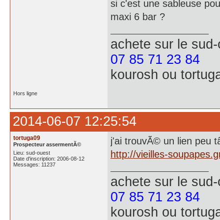
si c'est une sableuse pou
maxi 6 bar ?
achete
sur le sud
07 85 71 23 84
kourosh ou tortug
Hors ligne
2014-06-07 12:25:54
tortuga09
j'ai trouvÃ© un lien peu
Prospecteur assermentÃ©
http://vieilles-soupapes.
Lieu: sud-ouest
Date d'inscription: 2006-08-12
Messages: 11237
achete
sur le sud
07 85 71 23 84
kourosh ou tortug