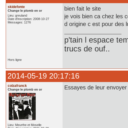
skidefonte
bien fait le site
Change le plomb en or
je vois bien ca chez les 
Lieu: greuland
Date d'inscription: 2008-10-27
Messages: 1276
d origine c est pour des l
p'tain l espace te
trucs de ouf..
Hors ligne
2014-05-19 20:17:16
colzafranck
Essayes de leur envoyer
Change le plomb en or
Lieu: Meurthe et Moselle