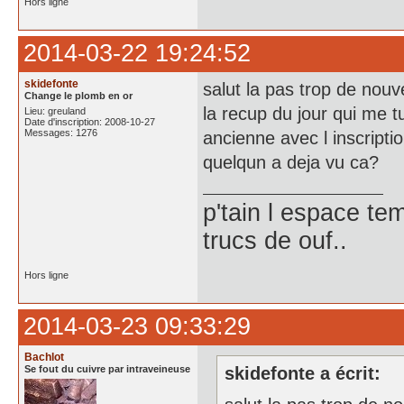
Hors ligne
2014-03-22 19:24:52
skidefonte
salut la pas trop de nouv
Change le plomb en or
la recup du jour qui me t
Lieu: greuland
Date d'inscription: 2008-10-27
Messages: 1276
ancienne avec l inscription
quelqun a deja vu ca?
p'tain l espace te
trucs de ouf..
Hors ligne
2014-03-23 09:33:29
Bachlot
Se fout du cuivre par intraveineuse
skidefonte a écrit: