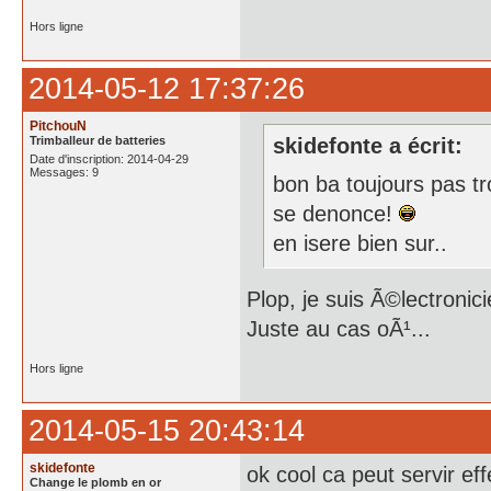
Hors ligne
2014-05-12 17:37:26
PitchouN
Trimballeur de batteries
skidefonte a écrit:
Date d'inscription: 2014-04-29
Messages: 9
bon ba toujours pas tr
se denonce!
en isere bien sur..
Plop, je suis Ã©lectronici
Juste au cas oÃ¹...
Hors ligne
2014-05-15 20:43:14
skidefonte
ok cool ca peut servir ef
Change le plomb en or