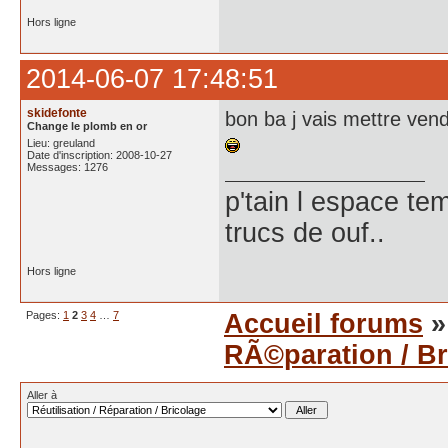
Hors ligne
2014-06-07 17:48:51
skidefonte
bon ba j vais mettre ven
Change le plomb en or
Lieu: greuland
Date d'inscription: 2008-10-27
Messages: 1276
p'tain l espace te
trucs de ouf..
Hors ligne
Pages:
1
2
3
4
…
7
Accueil forums
RÃ©paration / Br
Aller à