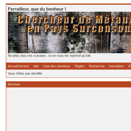
Ferrailleur, que du bonheur !
Ne jetez plus vos cravates : ici on vous les reprend au kilo.
Accueil forums
Site
Liste des membres
Règles
Recherche
Inscription
S'
Vous n'êtes pas identifié.
Annonce