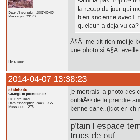
salut la pas trop de no
la recup du jour qui me
Date d'inscription: 2007-06-05
bien ancienne avec l ins
Messages: 23120
quelqun a deja vu ca?
Ã§Ã me dit rien moi je b
une photo si Ã§Ã eveille
Hors ligne
2014-04-07 13:38:23
skidefonte
je mettrais la photo des q
Change le plomb en or
oubliÃ© de la prendre sur
Lieu: greuland
Date d'inscription: 2008-10-27
Messages: 1276
benne dane..(idot en chin
p'tain l espace te
trucs de ouf..