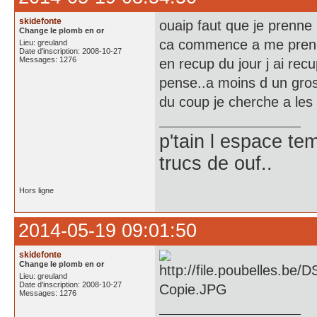
skidefonte
ouaip faut que je prenne 
Change le plomb en or
ca commence a me prendr
Lieu: greuland
Date d'inscription: 2008-10-27
Messages: 1276
en recup du jour j ai rec
pense..a moins d un gros
du coup je cherche a les
p'tain l espace te
trucs de ouf..
Hors ligne
2014-05-19 09:01:50
skidefonte
Change le plomb en or
Lieu: greuland
Date d'inscription: 2008-10-27
Messages: 1276