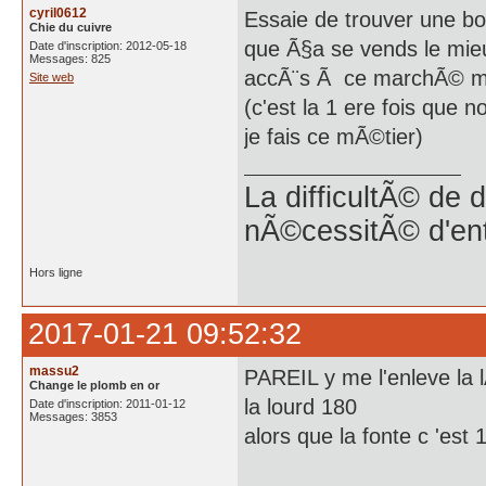
cyril0612
Essaie de trouver une bo
Chie du cuivre
que Ã§a se vends le mieux
Date d'inscription: 2012-05-18
Messages: 825
accÃ¨s Ã ce marchÃ© mai
Site web
(c'est la 1 ere fois que
je fais ce mÃ©tier)
La difficultÃ© de 
nÃ©cessitÃ© d'en
Hors ligne
2017-01-21 09:52:32
massu2
PAREIL y me l'enleve la
Change le plomb en or
la lourd 180
Date d'inscription: 2011-01-12
Messages: 3853
alors que la fonte c 'est