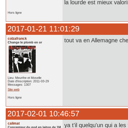
la lourde est mieux valor
Hors ligne
2017-01-21 11:01:29
colzafranck
tout va en Allemagne ch
Change le plomb en or
Lieu: Meurthe et Moselle
Date d'inscription: 2011-03-29
Messages: 1307
Site web
Hors ligne
2017-02-01 10:46:57
calimat
ya t'il quelqu'un qui a 
Concepteur du god en laiton de 1M