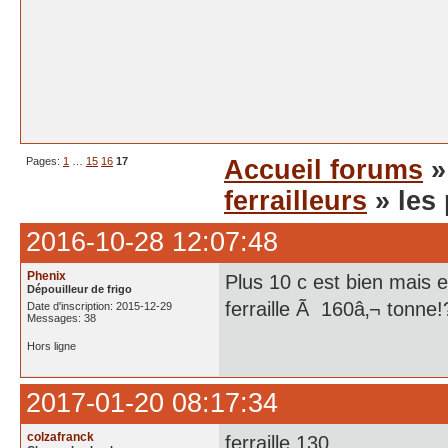
Pages:
1
…
15
16
17
Accueil forums
ferrailleurs
» les 
2016-10-28 12:07:48
Phenix
Plus 10 c est bien mais 
Dépouilleur de frigo
ferraille Ã 160â‚¬ tonne!
Date d'inscription: 2015-12-29
Messages: 38
Hors ligne
2017-01-20 08:17:34
colzafranck
ferraille 130