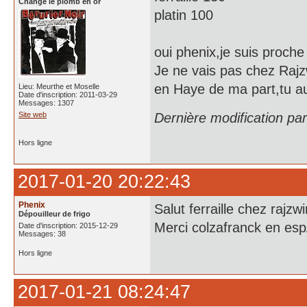
Change le plomb en or
platin 100
oui phenix,je suis proch
Je ne vais pas chez Rajzw
en Haye de ma part,tu au
Lieu: Meurthe et Moselle
Date d'inscription: 2011-03-29
Messages: 1307
Site web
Dernière modification pa
Hors ligne
2017-01-20 20:22:43
Phenix
Salut ferraille chez rajz
Dépouilleur de frigo
Merci colzafranck en es
Date d'inscription: 2015-12-29
Messages: 38
Hors ligne
2017-01-21 08:24:47