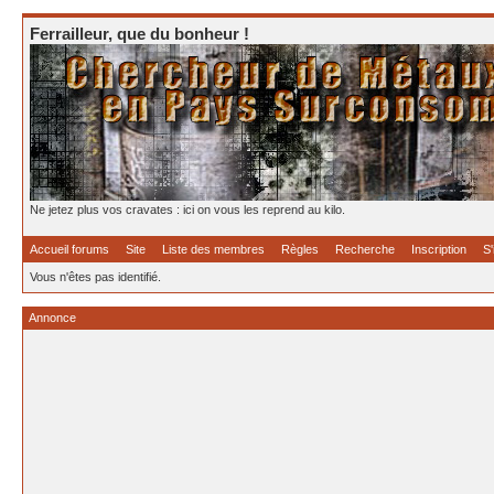
Ferrailleur, que du bonheur !
Ne jetez plus vos cravates : ici on vous les reprend au kilo.
Accueil forums
Site
Liste des membres
Règles
Recherche
Inscription
S'
Vous n'êtes pas identifié.
Annonce