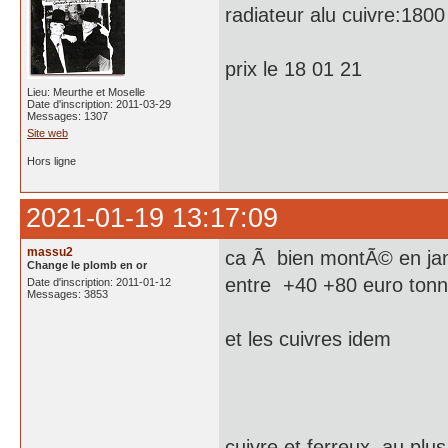
radiateur alu cuivre:1800
prix le 18 01 21
Lieu: Meurthe et Moselle
Date d'inscription: 2011-03-29
Messages: 1307
Site web
Hors ligne
2021-01-19 13:17:09
massu2
ca Ã bien montÃ© en jan
Change le plomb en or
entre +40 +80 euro tonne
Date d'inscription: 2011-01-12
Messages: 3853
et les cuivres idem
cuivre et ferreux au plu