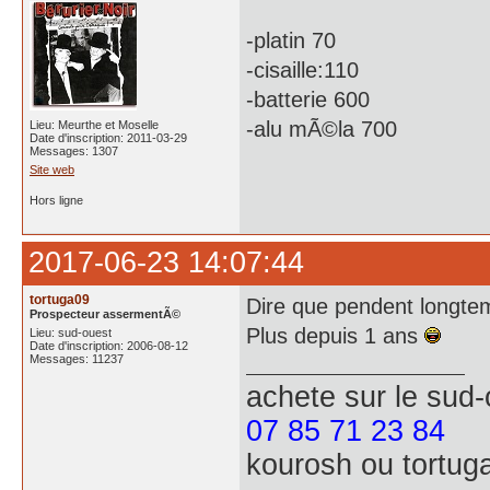
-platin 70
-cisaille:110
-batterie 600
-alu mÃ©la 700
Lieu: Meurthe et Moselle
Date d'inscription: 2011-03-29
Messages: 1307
Site web
Hors ligne
2017-06-23 14:07:44
tortuga09
Dire que pendent longtemp
Prospecteur assermentÃ©
Plus depuis 1 ans
Lieu: sud-ouest
Date d'inscription: 2006-08-12
Messages: 11237
achete
sur le sud
07 85 71 23 84
kourosh ou tortug