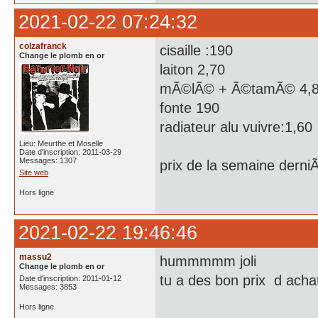
2021-02-22 07:24:32
colzafranck
cisaille :190
Change le plomb en or
laiton 2,70
mÃ©lÃ© + Ã©tamÃ© 4,
fonte 190
radiateur alu vuivre:1,60
Lieu: Meurthe et Moselle
Date d'inscription: 2011-03-29
Messages: 1307
prix de la semaine derni
Site web
Hors ligne
2021-02-22 19:46:46
massu2
hummmmm joli
Change le plomb en or
tu a des bon prix d acha
Date d'inscription: 2011-01-12
Messages: 3853
Hors ligne