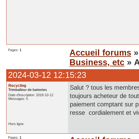
Pages:
1
Accueil forums
Business, etc
» A
2024-03-12 12:15:23
Recycling
Salut ? tous les membres
Trimballeur de batteries
toujours acheteur de tou
Date d'inscription: 2018-10-12
Messages: 5
paiement comptant sur pla
resse cordialement et vi
Hors ligne
Pages:
1