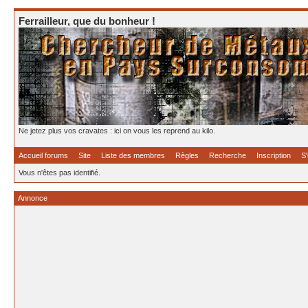
Ferrailleur, que du bonheur !
Ne jetez plus vos cravates : ici on vous les reprend au kilo.
Accueil forums
Site
Liste des membres
Règles
Recherche
Inscription
S'
Vous n'êtes pas identifié.
Annonce