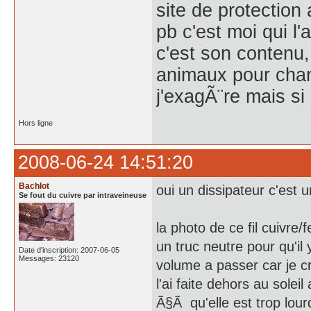
site de protection 
pb c'est moi qui l'
c'est son contenu, 
animaux pour chang
j'exagÃ¨re mais si
Hors ligne
2008-06-24 14:51:20
Bachlot
oui un dissipateur c'est u
Se fout du cuivre par intraveineuse
la photo de ce fil cuivre/f
un truc neutre pour qu'il
Date d'inscription: 2007-06-05
Messages: 23120
volume a passer car je cr
l'ai faite dehors au solei
Ã§Ã qu'elle est trop lou