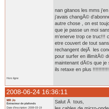
nan gitanos les mms j'en
j'avais changÃ© d'abonne
autre chose , on est tou
que je passe un moi sans h
m'enerve trop ce truc!!! 
etre couvert de tout sa
rechangent dejÃ les cond
pour surfer en illimitÃ© 
maintenant dÃ©s que je so
ils retaxe en plus !!!!!!!!!!!
Hors ligne
2008-06-24 16:36:11
MR Jo
Salut Ã tous,
Extracteur de plafonds
les cables de micro-onde
Date d'inscription: 2008-03-19