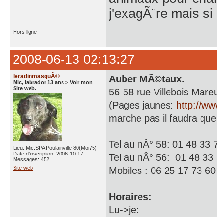
j'exagÃ¨re mais si
Hors ligne
2008-06-13 02:13:27
leradinmasquÃ©
Auber MÃ©taux.
Mic, labrador 13 ans > Voir mon
Site web.
56-58 rue Villebois Mar
(Pages jaunes:
http://ww
marche pas il faudra que 
Tel au nÂ° 58: 01 48 33 
Lieu: Mic:SPA Poulainville 80(Moi75)
Date d'inscription: 2006-10-17
Tel au nÂ° 56: 01 48 33 
Messages: 452
Site web
Mobiles : 06 25 17 73 60
Horaires:
Lu->je: