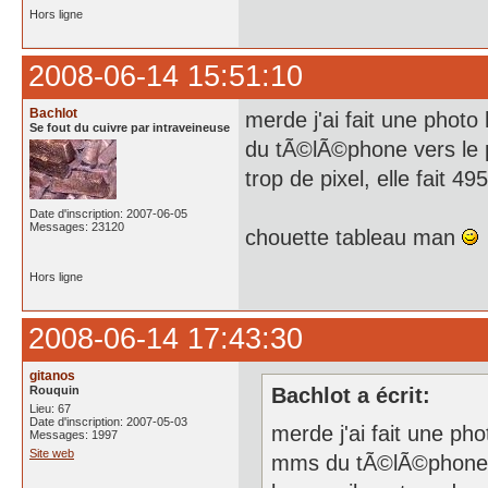
Hors ligne
2008-06-14 15:51:10
Bachlot
merde j'ai fait une phot
Se fout du cuivre par intraveineuse
du tÃ©lÃ©phone vers le pc
trop de pixel, elle fait 
Date d'inscription: 2007-06-05
Messages: 23120
chouette tableau man
Hors ligne
2008-06-14 17:43:30
gitanos
Rouquin
Bachlot a écrit:
Lieu: 67
Date d'inscription: 2007-05-03
merde j'ai fait une ph
Messages: 1997
Site web
mms du tÃ©lÃ©phone ve