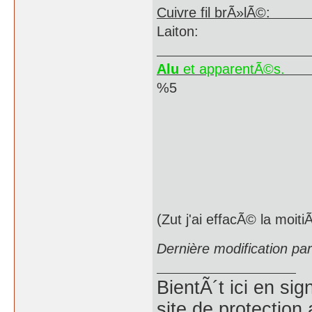
Cuivre fil b
Laiton: 2
Alu
et apparentÃ©s.
30
%5
(Zut j'ai effacÃ© la moiti
Dernière modification p
BientÃ´t ici en si
site de protection 