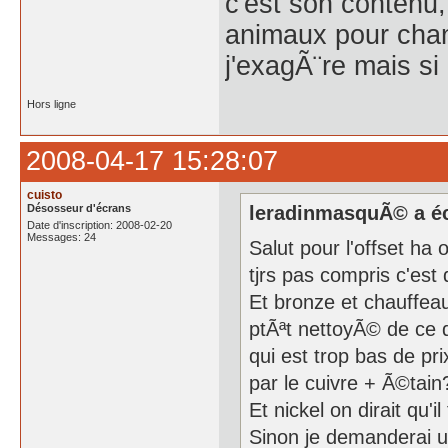
c'est son contenu, 
animaux pour chang
j'exagÃ¨re mais si
Hors ligne
2008-04-17 15:28:07
cuisto
Désosseur d'écrans
leradinmasquÃ© a éc
Date d'inscription: 2008-02-20
Messages: 24
Salut pour l'offset ha 
tjrs pas compris c'es
Et bronze et chauffea
ptÃªt nettoyÃ© de ce qu
qui est trop bas de pri
par le cuivre + Ã©tain?
Et nickel on dirait qu'i
Sinon je demanderai un 