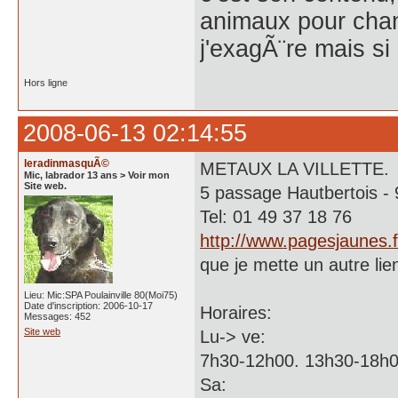
animaux pour chang
j'exagÃ¨re mais si
Hors ligne
2008-06-13 02:14:55
leradinmasquÃ©
METAUX LA VILLETTE.
Mic, labrador 13 ans > Voir mon
Site web.
5 passage Hautbertois 
Tel: 01 49 37 18 76
http://www.pagesjaunes.f
que je mette un autre lien
Lieu: Mic:SPA Poulainville 80(Moi75)
Date d'inscription: 2006-10-17
Horaires:
Messages: 452
Site web
Lu-> ve:
7h30-12h00. 13h30-18h0
Sa: