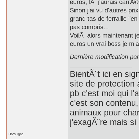
euros, lÃ j'aurais carrÃ
Sinon j'ai vu d'autres prix
grand tas de ferraille "en 
pas compris...
VoilÃ alors maintenant j
euros un vrai boss je m'a
Dernière modification p
BientÃ´t ici en si
site de protection 
pb c'est moi qui l'
c'est son contenu, 
animaux pour chang
j'exagÃ¨re mais si
Hors ligne