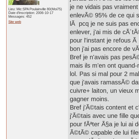
je ne vidais pas vraiment
Lieu: Mic:SPA Poulainville 80(Moi75)
Date d'inscription: 2006-10-17
enlevÃ© 95% de ce qui s'a
Messages: 452
Site web
lÃ pcq je ne suis pas en
enlever, j'ai mis de cÃ´t
pour l'instant je refous Ã
bon j'ai pas encore de v
Bref je n'avais pas pesÃ
mais ils m'en ont quand-
lol. Pas si mal pour 2 mal
que j'avais ramassÃ© dan
cuivre+ laiton, un vieux m
gagner moins.
Bref j'Ã©tais content et
j'Ã©tais avec une fille qu
pour fÃªter Ã§a je lui ai
Ã©tÃ© capable de lui file