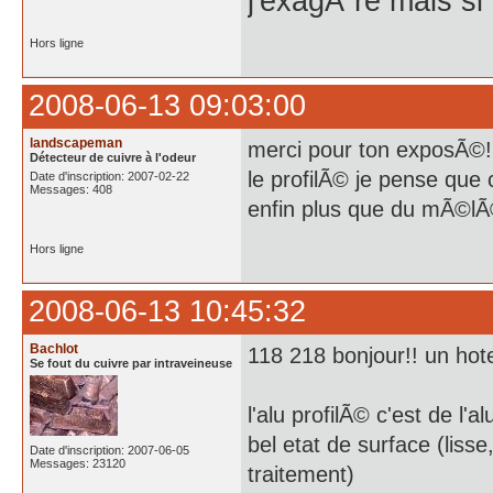
j'exagÃ¨re mais si
Hors ligne
2008-06-13 09:03:00
landscapeman
merci pour ton exposÃ©!
Détecteur de cuivre à l'odeur
le profilÃ© je pense que c
Date d'inscription: 2007-02-22
Messages: 408
enfin plus que du mÃ©lÃ©
Hors ligne
2008-06-13 10:45:32
Bachlot
118 218 bonjour!! un hotel
Se fout du cuivre par intraveineuse
l'alu profilÃ© c'est de l'a
bel etat de surface (liss
Date d'inscription: 2007-06-05
Messages: 23120
traitement)