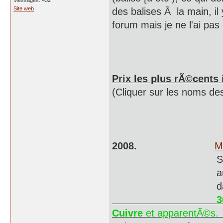
Messages: 452
Site web
des balises Ã la main, i
forum mais je ne l'ai pas
Prix les plus rÃ©cents
(Cliquer sur les noms des 
2008.
M
Sauf Sa
autre au
date: da
30/06. 1
Cuivre
et ap