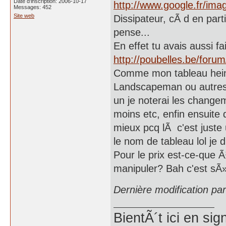
Date d'inscription: 2006-10-17
http://www.google.fr/
Messages: 452
Site web
Dissipateur, cÃ d en partic
pense...
En effet tu avais aussi fa
http://poubelles.be/foru
Comme mon tableau hein lo
Landscapeman ou autres s
un je noterai les changem
moins etc, enfin ensuite q
mieux pcq lÃ c'est just
le nom de tableau lol je 
Pour le prix est-ce-que Ã§
manipuler? Bah c'est sÃ»
Dernière modification p
BientÃ´t ici en si