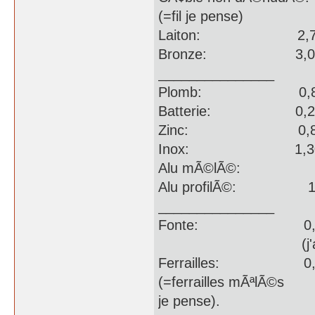
(=fil je pense)
Laiton: 2,
Bronze: 3,00
_______________
Plomb: 0,
Batterie: 0
Zinc: 0,80
Inox: 1,30
Alu mÃ©lÃ©: 0,
Alu profilÃ©: 1/1
_______________
Fonte: 0,23 
(j'ai mal Ã
Ferrailles:
(=ferrailles mÃªlÃ©s
je pense).