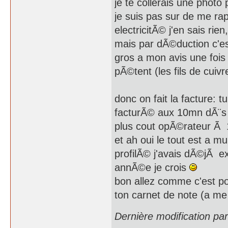
je te collerais une photo 
je suis pas sur de me ra
electricitÃ© j'en sais rien,
mais par dÃ©duction c'es
gros a mon avis une fois 
pÃ©tent (les fils de cuiv
donc on fait la facture:
facturÃ© aux 10mn dÃ¨s
plus cout opÃ©rateur Ã
et ah oui le tout est a mu
profilÃ© j'avais dÃ©jÃ e
annÃ©e je crois
bon allez comme c'est po
ton carnet de note (a me
Dernière modification pa