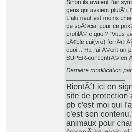
Sinon ils avaient l'air sy
gens qui avaient plutÃ´t
L'alu neuf est moins cher 
de spÃ©cial pour ce prix?
profilÃ© c quoi? "Vous a
cÃ¢ble cui(vre) ferrÃ© Ã§a
quoi... Ha j'ai Ã©crit un 
SUPER-concentrÃ© en Ã©c
Dernière modification p
BientÃ´t ici en si
site de protection 
pb c'est moi qui l'
c'est son contenu, 
animaux pour chang