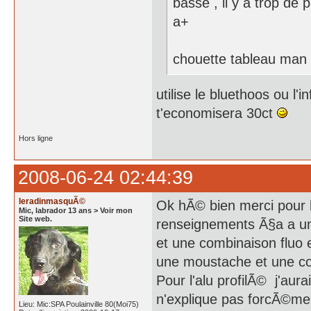
basse , il y a trop de 
a+
chouette tableau man
utilise le bluethoos ou l'
t'economisera 30ct
Hors ligne
2008-06-24 02:44:39
leradinmasquÃ©
Ok hÃ© bien merci pour 
Mic, labrador 13 ans > Voir mon
Site web.
renseignements Ã§a a un 
et une combinaison fluo e
une moustache et une co
Pour l'alu profilÃ© j'au
n'explique pas forcÃ©me
Lieu: Mic:SPA Poulainville 80(Moi75)