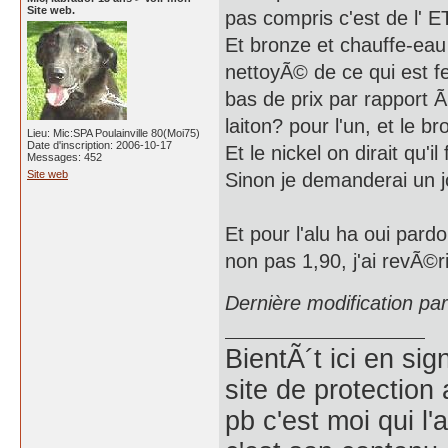
Site web.
pas compris c'est de l
Et bronze et chauffe-ea
nettoyÃ© de ce qui est fer
bas de prix par rapport Ã
laiton? pour l'un, et le br
Lieu: Mic:SPA Poulainville 80(Moi75)
Date d'inscription: 2006-10-17
Et le nickel on dirait qu'i
Messages: 452
Site web
Sinon je demanderai un jo
Et pour l'alu ha oui pard
non pas 1,90, j'ai revÃ©ri
Dernière modification p
BientÃ´t ici en si
site de protection 
pb c'est moi qui l'