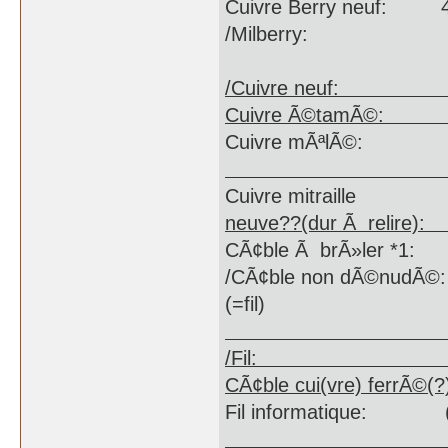
Cuivre Berry 
/Milberry
/Cuivre
Cuivre Ã©t
Cuivre mÃ
Cuivre mi
neuve??(dur
CÃ¢ble Ã brÃ»ler *
/CÃ¢ble non dÃ
(=fil)
/Fil
CÃ¢ble cui(v
Fil informatique: (
no