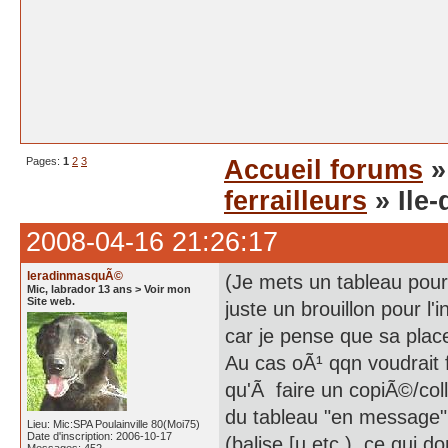
Pages:
1
2
3
Accueil forums
ferrailleurs
» Ile-
2008-04-16 21:26:17
leradinmasquÃ©
(Je mets un tableau pour
Mic, labrador 13 ans > Voir mon
Site web.
juste un brouillon pour l
car je pense que sa plac
Au cas oÃ¹ qqn voudrait 
qu'Ã faire un copiÃ©/coll
du tableau "en message" 
Lieu: Mic:SPA Poulainville 80(Moi75)
Date d'inscription: 2006-10-17
(balise [u etc ), ce qui 