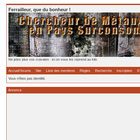
Ferrailleur, que du bonheur !
Ne jetez plus vos cravates : ici on vous les reprend au kilo.
Accueil forums
Site
Liste des membres
Règles
Recherche
Inscription
S'
Vous n'êtes pas identifié.
Annonce