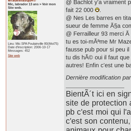
leradinmasquÃ©
@ Bachlot y'a vraiment pa
Mic, labrador 13 ans > Voir mon
Site web.
fait 22 000
.
@ Nes Les barres en tit
sueur de femme Ã§a com
@ Ferrailleur 93 merci 
tu es toi-mÃªme Mr Mazea
Lieu: Mic:SPA Poulainville 80(Moi75)
Date d'inscription: 2006-10-17
fausse pub pour si peu il 
Messages: 452
Site web
tu dis hÃ© oui il faut qu
autres! Enfin c'est une ba
Dernière modification p
BientÃ´t ici en si
site de protection 
pb c'est moi qui l'
c'est son contenu, 
animaux pour chang