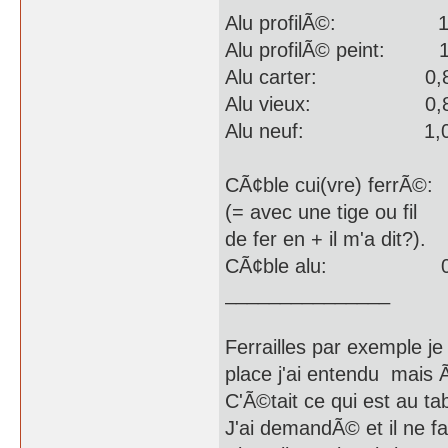
Alu profilÃ©: 1,
Alu profilÃ© peint: 1
Alu carter: 0,8
Alu vieux: 0,8
Alu neuf: 1,0
CÃ¢ble cui(vre) ferrÃ©:
(= avec une tige ou fil
de fer en + il m'a dit?).
CÃ¢ble alu: 0,
_______________
Ferrailles par exemple je
place j'ai entendu mais Ã
C'Ã©tait ce qui est au ta
J'ai demandÃ© et il ne fai