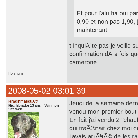
Et pour l'alu ha oui pa
0,90 et non pas 1,90, j
maintenant.
t inquiÃ¨te pas je veille 
confirmation dÃ¨s fois que 
camerone
Hors ligne
2008-05-02 03:01:39
leradinmasquÃ©
Jeudi de la semaine derni
Mic, labrador 13 ans > Voir mon
Site web.
vendu mon premier bout de
En fait j'ai vendu 2 "ch
qui traÃ®nait chez moi d
j'avais arrÃªtÃ© de les r