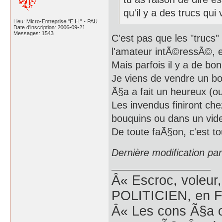
qu'il y a des trucs qui v
Lieu: Micro-Entreprise "E.H." - PAU
Date d'inscription: 2006-09-21
Messages: 1543
C'est pas que les "trucs" 
l'amateur intÃ©ressÃ©, e
Mais parfois il y a de bo
Je viens de vendre un bo
Ã§a a fait un heureux (ou
Les invendus finiront ch
bouquins ou dans un vid
De toute faÃ§on, c'est t
Dernière modification pa
Â« Escroc, voleur,
POLITICIEN, en Fr
Â« Les cons Ã§a o