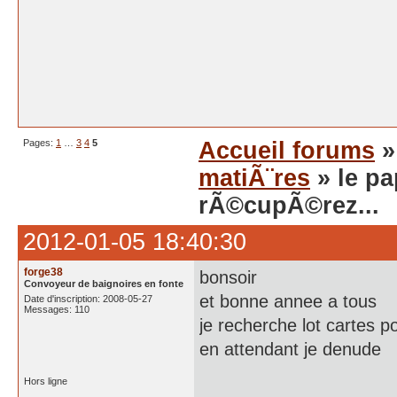
Pages:
1
…
3
4
5
Accueil forums
matiÃ¨res
» le pa
rÃ©cupÃ©rez...
2012-01-05 18:40:30
forge38
bonsoir
Convoyeur de baignoires en fonte
et bonne annee a tous
Date d'inscription: 2008-05-27
Messages: 110
je recherche lot cartes
en attendant je denude
Hors ligne