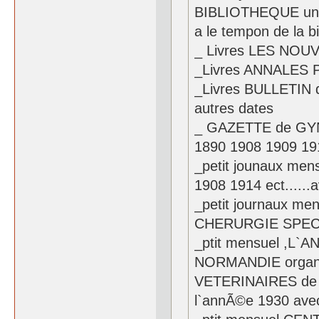
BIBLIOTHEQUE univer
a le tempon de la bi
_ Livres LES NO
_Livres ANNALES 
_Livres BULLETIN
autres dates
_ GAZETTE de GYN
1890 1908 1909 19
_petit jounaux m
1908 1914 ect.....
_petit journaux m
CHERURGIE SPECI
_ptit mensuel ,L
NORMANDIE organ
VETERINAIRES de l
l`annÃ©e 1930 av