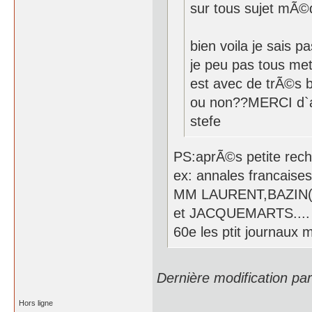
sur tous sujet mÃ©d
bien voila je sais p
je peu pas tous met
est avec de trÃ©s be
ou non??MERCI d`
stefe
PS:aprÃ©s petite rech
ex: annales francaise
MM LAURENT,BAZIN(
et JACQUEMARTS.... 3
60e les ptit journaux 
Dernière modification pa
Hors ligne