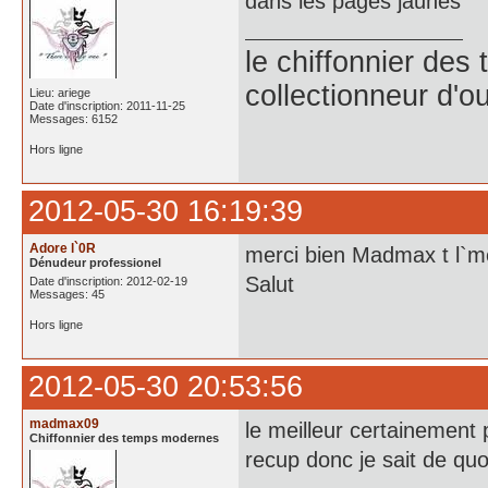
dans les pages jaunes
le chiffonnier de
collectionneur d'ou
Lieu: ariege
Date d'inscription: 2011-11-25
Messages: 6152
Hors ligne
2012-05-30 16:19:39
Adore l`0R
merci bien Madmax t l`mei
Dénudeur professionel
Salut
Date d'inscription: 2012-02-19
Messages: 45
Hors ligne
2012-05-30 20:53:56
madmax09
le meilleur certainement
Chiffonnier des temps modernes
recup donc je sait de quoi