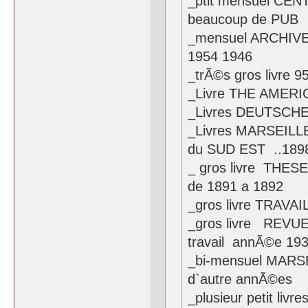
_ptit mensuel CEN
beaucoup de PUB
_mensuel ARCHIVE
1954 1946
_trÃ©s gros livre
_Livre THE AMERI
_Livres DEUTSCHE
_Livres MARSEIL
du SUD EST ..189
_ gros livre TH
de 1891 a 1892
_gros livre TRAVA
_gros livre REVUE 
travail annÃ©e 19
_bi-mensuel MARS
d`autre annÃ©es
_plusieur petit 