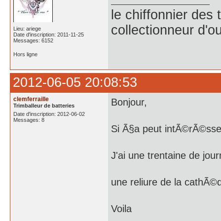
le chiffonnier de
collectionneur d'ou
Lieu: ariege
Date d'inscription: 2011-11-25
Messages: 6152
Hors ligne
2012-06-05 20:08:53
clemferraille
Bonjour,
Trimballeur de batteries
Date d'inscription: 2012-06-02
Messages: 8
Si Ã§a peut intÃ©rÃ©sse
J'ai une trentaine de jo
une reliure de la cathÃ©
Voila