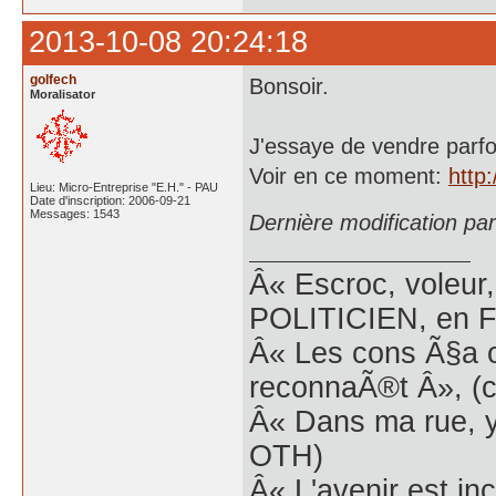
2013-10-08 20:24:18
golfech
Bonsoir.
Moralisator
J'essaye de vendre parf
Voir en ce moment:
http
Lieu: Micro-Entreprise "E.H." - PAU
Date d'inscription: 2006-09-21
Messages: 1543
Dernière modification pa
Â« Escroc, voleur,
POLITICIEN, en Fr
Â« Les cons Ã§a o
reconnaÃ®t Â», (c
Â« Dans ma rue, y
OTH)
Â« L'avenir est inc