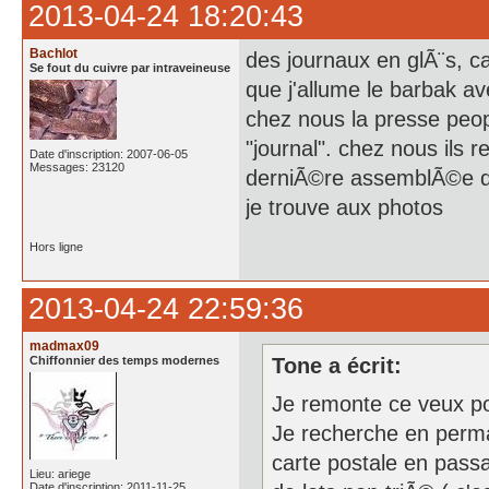
2013-04-24 18:20:43
Bachlot
des journaux en glÃ¨s, c
Se fout du cuivre par intraveineuse
que j'allume le barbak av
chez nous la presse peop
"journal". chez nous ils
Date d'inscription: 2007-06-05
Messages: 23120
derniÃ©re assemblÃ©e de 
je trouve aux photos
Hors ligne
2013-04-24 22:59:36
madmax09
Chiffonnier des temps modernes
Tone a écrit:
Je remonte ce veux po
Je recherche en perma
carte postale en passa
Lieu: ariege
Date d'inscription: 2011-11-25