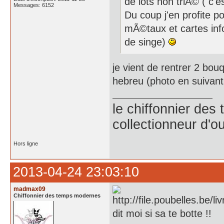
de lots non triÃ© ( c'
Messages: 6152
Du coup j'en profite p
mÃ©taux et cartes inf
de singe)
je vient de rentrer 2 bou
hebreu (photo en suivant )
le chiffonnier de
collectionneur d'ou
Hors ligne
2013-04-24 23:03:10
madmax09
Chiffonnier des temps modernes
dit moi si sa te botte !!