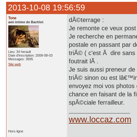
2013-10-08 19:56:59
Tone
dÃ©terrage :
ami intime de Bachlot
Je remonte ce veux post 
Je recherche en permanen
postale en passant par d
triÃ© ( c'est Ã dire sans
Lieu: 34 herault
Date d'inscription: 2008-08-03
Messages: 3695
foutrait lÃ .
Site web
Je suis aussi preneur de
triÃ© sinon ou est lâ€™i
envoyez moi vos photos d
chance en faisant de la fi
spÃ©ciale ferrailleur.
www.loccaz.com
Hors ligne