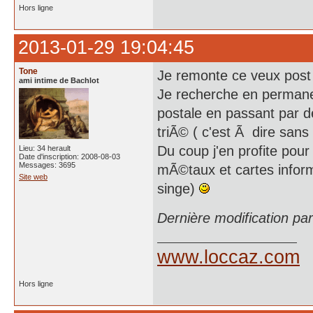
Hors ligne
2013-01-29 19:04:45
Tone
Je remonte ce veux post 
ami intime de Bachlot
Je recherche en permanen
postale en passant par d
triÃ© ( c'est Ã dire sans
Du coup j'en profite pour
Lieu: 34 herault
Date d'inscription: 2008-08-03
Messages: 3695
mÃ©taux et cartes inform
Site web
singe)
Dernière modification pa
www.loccaz.com
Hors ligne