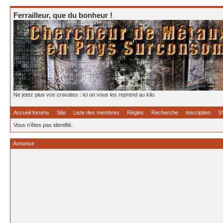
Ferrailleur, que du bonheur !
Ne jetez plus vos cravates : ici on vous les reprend au kilo.
Accueil forums
Site
Liste des membres
Règles
Recherche
Inscription
S'
Vous n'êtes pas identifié.
Annonce