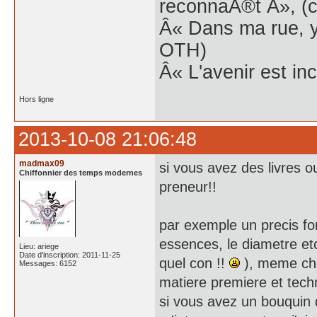
reconnaÃ®t Â», (c
Â« Dans ma rue, y
OTH)
Â« L'avenir est inc
Hors ligne
2013-10-08 21:06:48
madmax09
si vous avez des livres o
Chiffonnier des temps modernes
preneur!!
par exemple un precis fore
essences, le diametre etc.
Lieu: ariege
Date d'inscription: 2011-11-25
quel con !!
), meme chos
Messages: 6152
matiere premiere et techn
si vous avez un bouquin