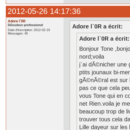
2012-05-26 14:17:36
Adore l`0R
Dénudeur professionel
Adore l`0R a écrit:
Date d'inscription: 2012-02-19
Messages: 45
Adore l`0R a écrit:
Bonjour Tone ,bonjou
nord;voila
j`ai dÃ©nicher une
ptits jounaux bi-me
gÃ©nÃ©ral est sur l
pas ce que cela peu
vous Tone qui en co
net Rien.voila je m
beaucoup trop de liv
trouver tous cela 
Lille dayeur sur les 