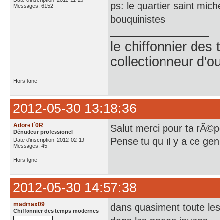
Date d'inscription: 2011-11-25
ps: le quartier saint mic
Messages: 6152
bouquinistes
le chiffonnier de
collectionneur d'ou
Hors ligne
2012-05-30 13:18:36
Adore l`0R
Salut merci pour ta rÃ©p
Dénudeur professionel
Pense tu qu`il y a ce gen
Date d'inscription: 2012-02-19
Messages: 45
Hors ligne
2012-05-30 14:57:38
madmax09
dans quasiment toute les g
Chiffonnier des temps modernes