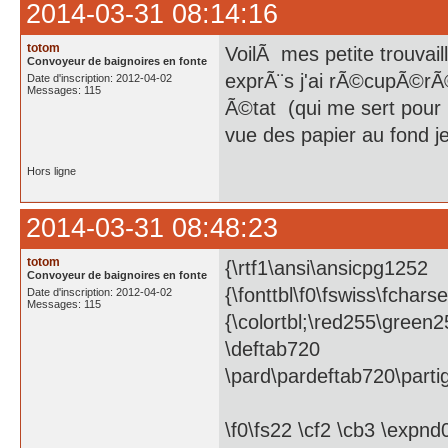
2014-03-31 08:14:16
totom
VoilÃ mes petite trouvaille
Convoyeur de baignoires en fonte
exprÃ¨s j'ai rÃ©cupÃ©rÃ
Date d'inscription: 2012-04-02
Messages: 115
Ã©tat (qui me sert pour m
vue des papier au fond je
Hors ligne
2014-03-31 08:48:23
totom
{\rtf1\ansi\ansicpg1252
Convoyeur de baignoires en fonte
{\fonttbl\f0\fswiss\fchars
Date d'inscription: 2012-04-02
Messages: 115
{\colortbl;\red255\green
\deftab720
\pard\pardeftab720\parti
\f0\fs22 \cf2 \cb3 \expn