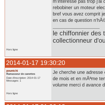
m'interesse pas trop j'ai
rebobiner un moteur elect
bref vous avez comprit je
en cas de question n'hÃ©
le chiffonnier de
collectionneur d'ou
Hors ligne
2014-01-17 19:30:20
pountchi
Je cherche une adresse ou
Ramasseur de canettes
de mois et en mÃªme temp
Date d'inscription: 2014-01-17
Messages: 1
volume merci d avance 
Hors ligne