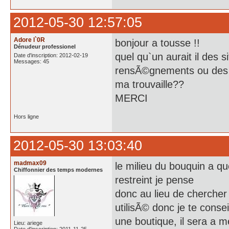
2012-05-30 12:57:05
Adore l`0R
bonjour a tousse !!
Dénudeur professionel
quel qu`un aurait il des
Date d'inscription: 2012-02-19
Messages: 45
rensÃ©gnements ou des 
ma trouvaille??
MERCI
Hors ligne
2012-05-30 13:03:40
madmax09
le milieu du bouquin a qu
Chiffonnier des temps modernes
restreint je pense
donc au lieu de chercher 
utilisÃ© donc je te conse
une boutique, il sera a 
Lieu: ariege