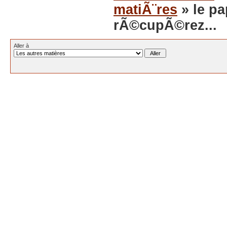
matiÃ¨res
» le pa
rÃ©cupÃ©rez...
Aller à