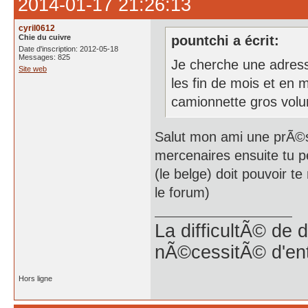
2014-01-17 21:26:13
cyril0612
Chie du cuivre
pountchi a écrit:
Date d'inscription: 2012-05-18
Messages: 825
Je cherche une adresse
Site web
les fin de mois et en 
camionnette gros vol
Salut mon ami une prÃ©
mercenaires ensuite tu p
(le belge) doit pouvoir 
le forum)
La difficultÃ© de 
nÃ©cessitÃ© d'en
Hors ligne