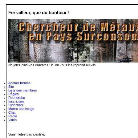
Ferrailleur, que du bonheur !
Ne jetez plus vos cravates : ici on vous les reprend au kilo.
Accueil forums
Site
Liste des membres
Règles
Recherche
Inscription
S'identifier
Mettre une image
Chat
Radio
Vidéo
Vous n'êtes pas identifié.