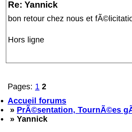
Re: Yannick
bon retour chez nous et fÃ©licita
Hors ligne
Pages:
1
2
Accueil forums
»
PrÃ©sentation, TournÃ©es g
» Yannick