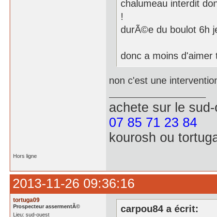
chalumeau interdit don
!
durÃ©e du boulot 6h je
donc a moins d'aimer tra
non c'est une interventi
achete
sur le sud
07 85 71 23 84
kourosh ou tortug
Hors ligne
2013-11-26 09:36:16
tortuga09
Prospecteur assermentÃ©
carpou84 a écrit:
Lieu: sud-ouest