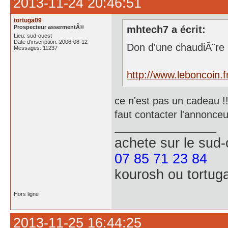
2013-11-24 20:46:51
tortuga09
Prospecteur assermentÃ©
mhtech7 a écrit:
Lieu: sud-ouest
Date d'inscription: 2006-08-12
Don d'une chaudiÃ¨re +
Messages: 11237
http://www.leboncoin.
ce n'est pas un cadeau !
faut contacter l'annonceur
achete
sur le sud
07 85 71 23 84
kourosh ou tortug
Hors ligne
2013-11-25 16:44:25