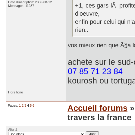
Date d'inscription: 2006-08-12
+1, ces gars-lÃ profit
Messages: 11237
d'oeuvre,
enfin pour celui qui n
rien..
vos mieux rien que Ã§a la 
achete
sur le sud
07 85 71 23 84
kourosh ou tortug
Hors ligne
Pages:
1
2
3
4
5
6
Accueil forums
travers la france
Aller à