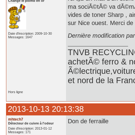
Change le plomb en or
ma sociÃ©tÃ© va dÃ©mÃ
vides de toner Sharp , a
sur Nice ouest. Merci de
Date d'inscription: 2009-10-30
Dernière modification pa
Messages: 1647
TNVB RECYCLING 
achetÃ© ferro & n
Ã©lectrique,voitu
et nord de la Fran
Hors ligne
2013-10-13 20:13:38
mhtech7
Don de ferraille
Détecteur de cuivre à l'odeur
Date d'inscription: 2013-01-12
Messages: 171