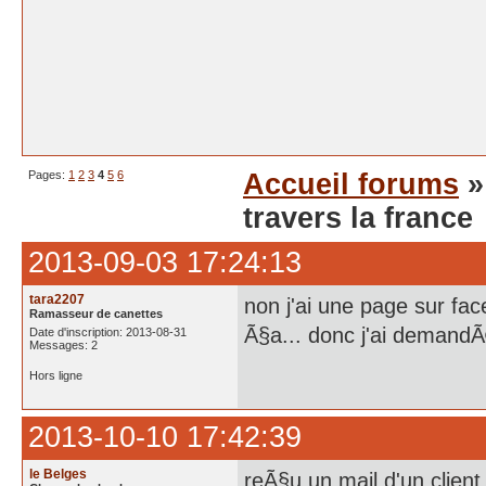
Pages:
1
2
3
4
5
6
Accueil forums
travers la france
2013-09-03 17:24:13
tara2207
non j'ai une page sur fa
Ramasseur de canettes
Ã§a... donc j'ai demandÃ
Date d'inscription: 2013-08-31
Messages: 2
Hors ligne
2013-10-10 17:42:39
le Belges
reÃ§u un mail d'un client