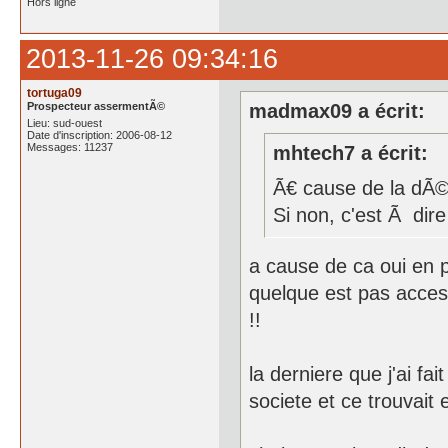
Hors ligne
2013-11-26 09:34:16
tortuga09
Prospecteur assermentÃ©
madmax09 a écrit:
Lieu: sud-ouest
Date d'inscription: 2006-08-12
Messages: 11237
mhtech7 a écrit:
Ã€ cause de la dÃ©p
Si non, c'est Ã dire
a cause de ca oui en p
quelque est pas acces
!!
la derniere que j'ai f
societe et ce trouvait 