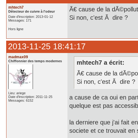
mhtech7
Ã€ cause de la dÃ©pollut
Détecteur de cuivre à l'odeur
Si non, c'est Ã dire ?
Date d'inscription: 2013-01-12
Messages: 171
Hors ligne
2013-11-25 18:41:17
madmax09
Chiffonnier des temps modernes
mhtech7 a écrit:
Ã€ cause de la dÃ©pol
Si non, c'est Ã dire ?
Lieu: ariege
a cause de ca oui en part
Date d'inscription: 2011-11-25
Messages: 6152
quelque est pas accessib
la derniere que j'ai fait
societe et ce trouvait en