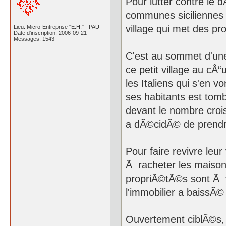
Pour lutter contre le 
communes siciliennes c
village qui met des pr
Lieu: Micro-Entreprise "E.H." - PAU
Date d'inscription: 2006-09-21
Messages: 1543
C'est au sommet d'une 
ce petit village au cÅ“
les Italiens qui s'en v
ses habitants est tom
devant le nombre cro
a dÃ©cidÃ© de prendr
Pour faire revivre leur
Ã racheter les maison
propriÃ©tÃ©s sont Ã ve
l'immobilier a baissÃ© 
Ouvertement ciblÃ©s,