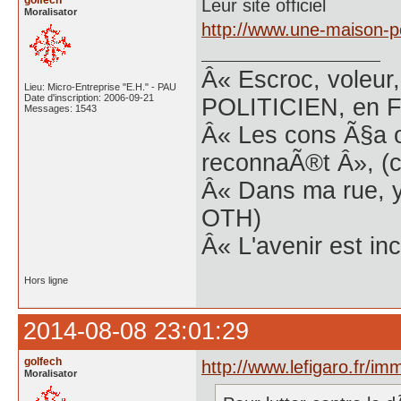
golfech
Leur site officiel
Moralisator
http://www.une-maison-p
Â« Escroc, voleur,
Lieu: Micro-Entreprise "E.H." - PAU
Date d'inscription: 2006-09-21
POLITICIEN, en Fr
Messages: 1543
Â« Les cons Ã§a o
reconnaÃ®t Â», (c
Â« Dans ma rue, y
OTH)
Â« L'avenir est inc
Hors ligne
2014-08-08 23:01:29
golfech
http://www.lefigaro.fr/i
Moralisator