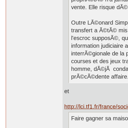
vente. Elle risque dÃ©
Outre LÃ©onard Simpat
transfert a Ã©tÃ© mis 
l'escroc supposÃ©, qui
information judiciaire
interrÃ©gionale de la p
courses et des jeux t
homme, dÃ©jÃ condam
prÃ©cÃ©dente affaire
et
http://lci.tf1.fr/france/
Faire gagner sa maiso