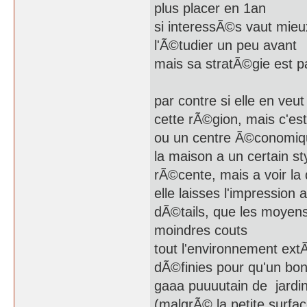
plus placer en 1an
si interessÃ©s vaut mi
l'Ã©tudier un peu avant
mais sa stratÃ©gie est 
par contre si elle en veut
cette rÃ©gion, mais c'e
ou un centre Ã©conomiq
la maison a un certain st
rÃ©cente, mais a voir la 
elle laisses l'impression
dÃ©tails, que les moyens 
moindres couts
tout l'environnement ext
dÃ©finies pour qu'un bo
gaaa puuuutain de jardin
(malgrÃ© la petite surfa