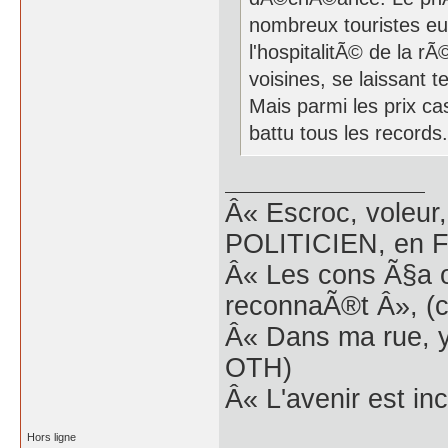
nombreux touristes e
l'hospitalitÃ© de la r
voisines, se laissant 
Mais parmi les prix c
battu tous les records.
Â« Escroc, voleur,
POLITICIEN, en Fr
Â« Les cons Ã§a o
reconnaÃ®t Â», (c
Â« Dans ma rue, y
OTH)
Â« L'avenir est inc
Hors ligne