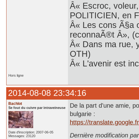
Â« Escroc, voleur,
POLITICIEN, en Fr
Â« Les cons Ã§a o
reconnaÃ®t Â», (c
Â« Dans ma rue, y
OTH)
Â« L'avenir est inc
Hors ligne
2014-08-08 23:34:16
Bachlot
De la part d'une amie, p
Se fout du cuivre par intraveineuse
bulgarie :
https://translate.google.f
Date d'inscription: 2007-06-05
Dernière modification pa
Messages: 23120