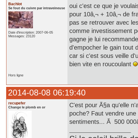
Bachlot
oui c'est ce que je voula
Se fout du cuivre par intraveineuse
pour 10â‚¬ + 10â‚¬ de fr
pas se retrouver avec le
comme investissement pou
Date d'inscription: 2007-06-05
Messages: 23120
gagne je lui recommander
d'empocher le gain tout
car si c'est sous veille d
bien vite en roucoulant
Hors ligne
2014-08-08 06:19:40
recupefer
C'est pour Ã§a qu'elle n
Change le plomb en or
poche? Faut vendre une 
sentiments... Ã 500 000â