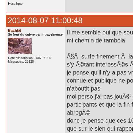
Hors ligne
2014-08-07 11:00:48
Bachlot
Il me semble oui que sous
Se fout du cuivre par intraveineuse
mi chemin de tambola
Ã§Ã surfe finement Ã la
Date d'inscription: 2007-06-05
Messages: 23120
s'y Ã©tant interessÃ©s 
je pense qu'il n'y a pas 
connue et publique ne p
n'aboutit pas
moi perso j'ai pas jouÃ© 
participants et que la fin
abrogÃ©
donc je pense que ces 1
que sur le sien qui rapp