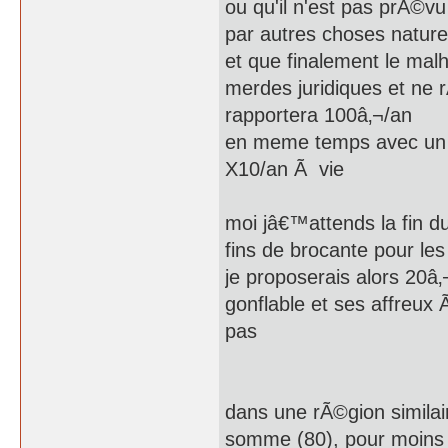
ou qu'il n'est pas prÃ©vu
par autres choses nature
et que finalement le ma
merdes juridiques et ne r
rapportera 100â‚¬/an
en meme temps avec un 
X10/an Ã vie
moi jâ€™attends la fin d
fins de brocante pour les
je proposerais alors 20â‚
gonflable et ses affreux 
pas
dans une rÃ©gion similai
somme (80), pour moins 