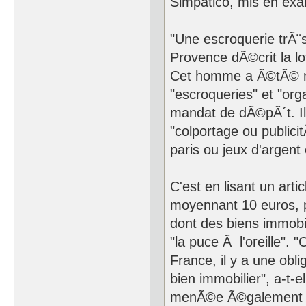
Simpatico, mis en exam
"Une escroquerie trÃ¨s
Provence dÃ©crit la l
Cet homme a Ã©tÃ© mi
"escroqueries" et "org
mandat de dÃ©pÃ´t. I
"colportage ou publici
paris ou jeux d'argent 
C'est en lisant un arti
moyennant 10 euros, po
dont des biens immobil
"la puce Ã l'oreille".
France, il y a une obl
bien immobilier", a-t-
menÃ©e Ã©galement Ã 