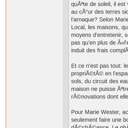
quÃªte de soleil, il e
au cÅ“ur des terres sic
l'arnaque? Selon Mari
Local, les maisons, qu
moyens d'entretenir,
pas qu'en plus de Â«l
induit des frais compl
Et ce n'est pas tout: 
propriÃ©tÃ© en l'espac
sols, du circuit des e
maison ne puisse Ãªtr
rÃ©novations dont elle
Pour Marie Wester, ac
seulement faire une bo
dÃ©chÃ©ance. Le phÃ