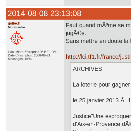
2014-08-08 23:13:08
golfech
Faut quand mÃªme se mÃ©
Moralisator
jugÃ©s.
Sans mettre en doute la
Lieu: Micro-Entreprise "E.H." - PAU
Date d'inscription: 2006-09-21
http://lci.tf1.fr/france/ju
Messages: 1543
ARCHIVES
La loterie pour gagne
le 25 janvier 2013 Ã 
Justice"Une escroqueri
d'Aix-en-Provence dÃ©