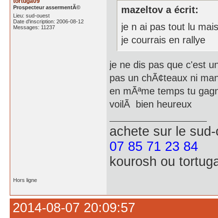
tortuga09
Prospecteur assermentÃ©
mazeltov a écrit:
Lieu: sud-ouest
Date d'inscription: 2006-08-12
je n ai pas tout lu ma
Messages: 11237
je courrais en rallye
je ne dis pas que c'est u
pas un chÃ¢teaux ni mano
en mÃªme temps tu gagnes
voilÃ bien heureux
achete
sur le sud
07 85 71 23 84
kourosh ou tortug
Hors ligne
2014-08-07 20:09:57