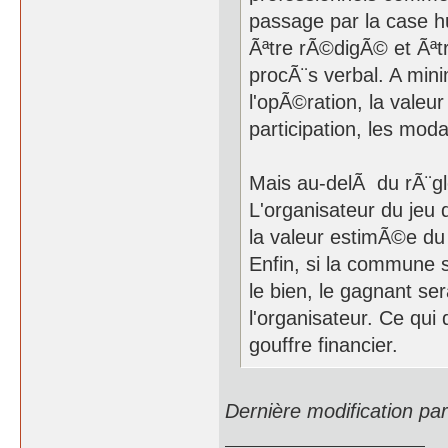
passage par la case hui
Ãªtre rÃ©digÃ© et Ãªtr
procÃ¨s verbal. A mini
l'opÃ©ration, la valeu
participation, les mod
Mais au-delÃ du rÃ¨gle
L'organisateur du jeu 
la valeur estimÃ©e d
Enfin, si la commune 
le bien, le gagnant s
l'organisateur. Ce qui 
gouffre financier.
Dernière modification pa