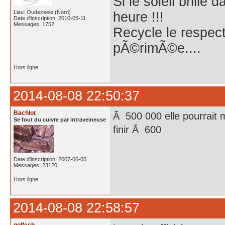
Si le soleil brille
Lieu: Oudezeele (Nord)
heure !!!
Date d'inscription: 2010-05-11
Messages: 1752
Recycle le respect
pÃ©rimÃ©e....
Hors ligne
2014-08-08 22:50:37
Bachlot
Ã 500 000 elle pourrai
Se fout du cuivre par intraveineuse
finir Ã 600
Date d'inscription: 2007-06-05
Messages: 23120
Hors ligne
2014-08-08 22:58:57