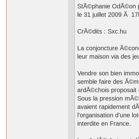
StÃ©phanie OdÃ©on 
le 31 juillet 2009 Ã 1
CrÃ©dits : Sxc.hu
La conjoncture Ã©cono
leur maison via des je
Vendre son bien immobi
semble faire des Ã©mule
ardÃ©chois proposait d
Sous la pression mÃ©dia
avaient rapidement dÃ©
l'organisation d'une lo
interdite en France.