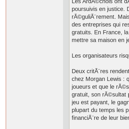
Les ArdÃ©chois ont dÃ
poursuivis en justice
rÃ©guliÃ¨rement. Mais
des entreprises qui re
gratuits. En France, la
mettre sa maison en je
Les organisateurs ris
Deux critÃ¨res rendent
chez Morgan Lewis : qu
joueurs et que le rÃ©s
gratuit, son rÃ©sultat
jeu est payant, le gag
plupart du temps les 
financiÃ¨re de leur bie