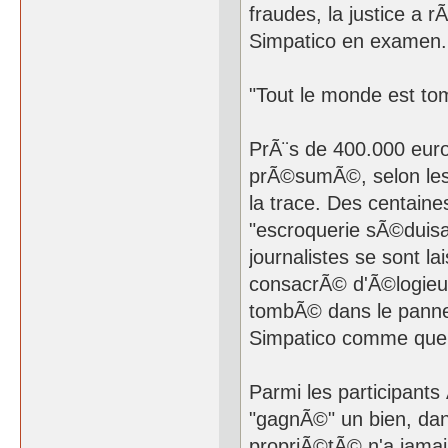
fraudes, la justice a
Simpatico en examen.
"Tout le monde est t
PrÃ¨s de 400.000 euro
prÃ©sumÃ©, selon les
la trace. Des centain
"escroquerie sÃ©duisan
journalistes se sont la
consacrÃ© d'Ã©logieux 
tombÃ© dans le panne
Simpatico comme quelq
Parmi les participants
"gagnÃ©" un bien, dan
propriÃ©tÃ© n'a jama