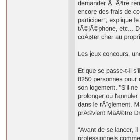
demander Ã Ãªtre rem
encore des frais de 
participer", explique l
tÃ©lÃ©phone, etc... D
coÃ»ter cher au propr
Les jeux concours, une
Et que se passe-t-il s'
8250 personnes pour 
son logement. "S'il ne
prolonger ou l'annuler
dans le rÃ¨glement. Ma
prÃ©vient MaÃ®tre Dr
"Avant de se lancer, il
professionnels comme 