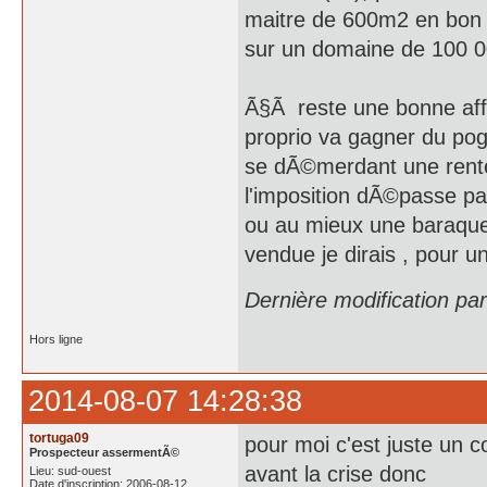
maitre de 600m2 en bon Ã
sur un domaine de 100 0
Ã§Ã reste une bonne aff
proprio va gagner du pogn
se dÃ©merdant une rente 
l'imposition dÃ©passe pa
ou au mieux une baraque
vendue je dirais , pour u
Dernière modification pa
Hors ligne
2014-08-07 14:28:38
tortuga09
pour moi c'est juste un 
Prospecteur assermentÃ©
avant la crise donc
Lieu: sud-ouest
Date d'inscription: 2006-08-12