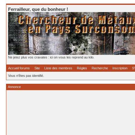
Ferrailleur, que du bonheur !
Ne jetez plus vos cravates : ici on vous les reprend au kilo.
Accueil forums
Site
Liste des membres
Règles
Recherche
Inscription
S'
Vous n'êtes pas identifié.
Annonce