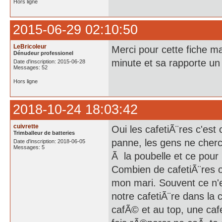
Hors ligne
2015-06-29 02:10:50
LeBricoleur
Merci pour cette fiche m
Dénudeur professionel
minute et sa rapporte un 
Date d'inscription: 2015-06-28
Messages: 52
Hors ligne
2018-10-24 18:03:42
cuivrette
Oui les cafetiÃ¨res c'e
Trimballeur de batteries
panne, les gens ne cherc
Date d'inscription: 2018-06-05
Messages: 5
Ã la poubelle et ce pour 
Combien de cafetiÃ¨res 
mon mari. Souvent ce n'es
notre cafetiÃ¨re dans la c
cafÃ© et au top, une cafe