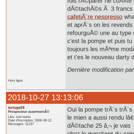
fois rÃ©parer ne coÃ»te 
dÃ©tachÃ©s Ã 3 francs 6
cafetiÃ¨re nespresso
what
et aprÃ¨s on les revends
refourguÃ© une au type q
c'est la pompe et puis t
toujours les mÃªme modÃ¨
et t'es le nouveau darty 
Dernière modification pa
Hors ligne
2018-10-27 13:13:06
tortuga09
Oui la pompe trÃ¨s trÃ¨s
Prospecteur assermentÃ©
le mien a aussi rendu l
Lieu: sud-ouest
Date d'inscription: 2006-08-12
Messages: 11237
dÃ©tache 25 â‚¬ je vais
chez le marchant du coin