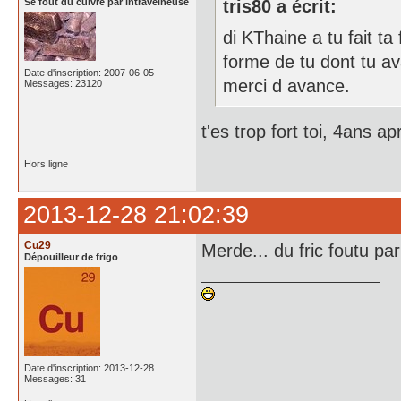
Se fout du cuivre par intraveineuse
tris80 a écrit:
di KThaine a tu fait t
forme de tu dont tu av
Date d'inscription: 2007-06-05
merci d avance.
Messages: 23120
t'es trop fort toi, 4ans 
Hors ligne
2013-12-28 21:02:39
Cu29
Merde... du fric foutu par
Dépouilleur de frigo
Date d'inscription: 2013-12-28
Messages: 31