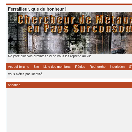
Ferrailleur, que du bonheur !
Ne jetez plus vos cravates : ici on vous les reprend au kilo.
Accueil forums
Site
Liste des membres
Règles
Recherche
Inscription
S'
Vous n'êtes pas identifié.
Annonce