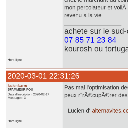
mon percolateur et voil
revenu a la vie
achete
sur le sud
07 85 71 23 84
kourosh ou tortug
Hors ligne
2020-03-01 22:31:26
lucien barre
Pas mal l'optimisation des
SPAMMEUR FOU
peux r"rÃ©cupÃ©rer des p
Date d'inscription: 2020-02-17
Messages: 3
Lucien d'
alternavites.
Hors ligne