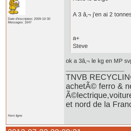
A 3 â‚¬ j'en ai 2 tonn
Date d'inscription: 2009-10-30
Messages: 1647
a+
Steve
ok a 3â‚¬ le kg en MP sv
TNVB RECYCLING 
achetÃ© ferro & n
Ã©lectrique,voitu
et nord de la Fran
Hors ligne