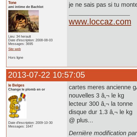
Tone
je ne sais pas si tu mon
ami intime de Bachlot
www.loccaz.com
Lieu: 34 herault
Date d'inscription: 2008-08-03
Messages: 3695
Site web
Hors ligne
2013-07-22 10:57:05
le Belges
cartes meres ancienne g
Change le plomb en or
nouvelles 3 â‚¬ le kg
lecteur 300 â‚¬ la tonne
disque dur 1.3 â‚¬ le kg
@ plus...
Date d'inscription: 2009-10-30
Messages: 1647
Dernière modification pa