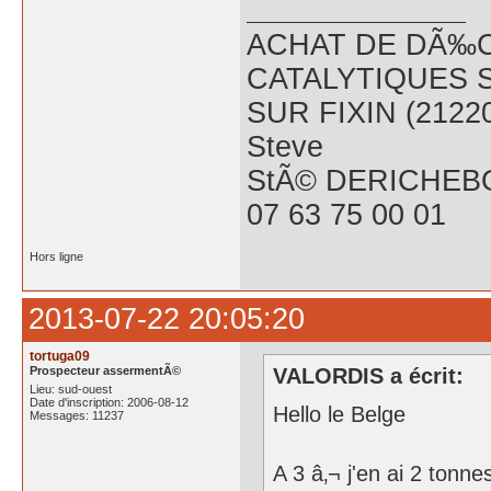
ACHAT DE DÃ‰C
CATALYTIQUES 
SUR FIXIN (2122
Steve
StÃ© DERICHEB
07 63 75 00 01
Hors ligne
2013-07-22 20:05:20
tortuga09
Prospecteur assermentÃ©
VALORDIS a écrit:
Lieu: sud-ouest
Date d'inscription: 2006-08-12
Hello le Belge
Messages: 11237
A 3 â‚¬ j'en ai 2 tonn