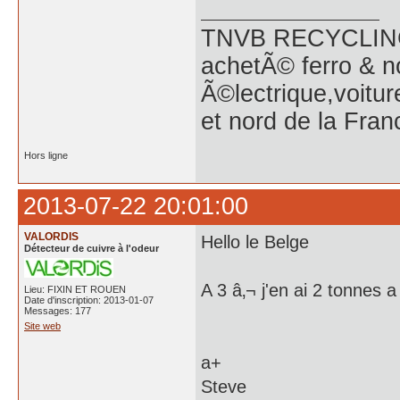
TNVB RECYCLING 
achetÃ© ferro & n
Ã©lectrique,voitu
et nord de la Fran
Hors ligne
2013-07-22 20:01:00
VALORDIS
Hello le Belge
Détecteur de cuivre à l'odeur
A 3 â‚¬ j'en ai 2 tonnes 
Lieu: FIXIN ET ROUEN
Date d'inscription: 2013-01-07
Messages: 177
Site web
a+
Steve