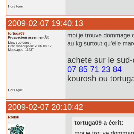
Hors ligne
2009-02-07 19:40:13
tortuga09
moi je trouve dommage de
Prospecteur assermentÃ©
au kg surtout qu'elle ma
Lieu: sud-ouest
Date d'inscription: 2006-08-12
Messages: 11237
achete
sur le sud
07 85 71 23 84
kourosh ou tortug
Hors ligne
2009-02-07 20:10:42
Rousti
_
tortuga09 a écrit:
moi je trouve dommage 