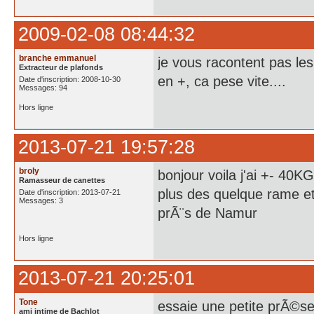
2009-02-08 08:44:32
branche emmanuel
je vous racontent pas les
Extracteur de plafonds
en +, ca pese vite....
Date d'inscription: 2008-10-30
Messages: 94
Hors ligne
2013-07-21 19:57:28
broly
bonjour voila j'ai +- 40
Ramasseur de canettes
plus des quelque rame e
Date d'inscription: 2013-07-21
Messages: 3
prÃ¨s de Namur
Hors ligne
2013-07-21 20:25:01
Tone
essaie une petite prÃ©se
ami intime de Bachlot