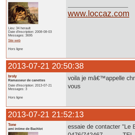
www.loccaz.com
Lieu: 34 herault
Date d'inscription: 2008-08-03
Messages: 3695
Site web
Hors ligne
2013-07-21 20:50:38
broly
voila je mâ€™appelle chr
Ramasseur de canettes
vous
Date d'inscription: 2013-07-21
Messages: 3
Hors ligne
2013-07-21 21:52:13
Tone
essaie de contacter "
ami intime de Bachlot
0476/742467 TEL F