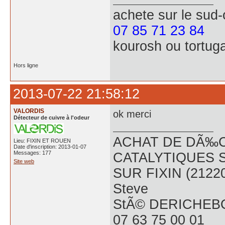
achete
sur le sud
07 85 71 23 84
kourosh ou tortug
Hors ligne
2013-07-22 21:58:12
VALORDIS
ok merci
Détecteur de cuivre à l'odeur
ACHAT DE DÃ‰C
Lieu: FIXIN ET ROUEN
Date d'inscription: 2013-01-07
Messages: 177
CATALYTIQUES 
Site web
SUR FIXIN (2122
Steve
StÃ© DERICHEB
07 63 75 00 01