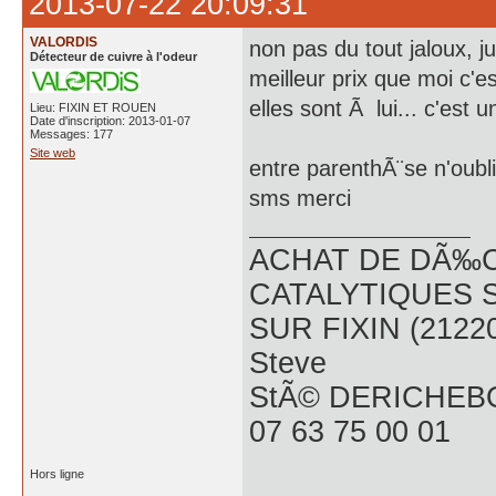
2013-07-22 20:09:31
VALORDIS
non pas du tout jaloux, jus
Détecteur de cuivre à l'odeur
meilleur prix que moi c'est
elles sont Ã lui... c'est u
Lieu: FIXIN ET ROUEN
Date d'inscription: 2013-01-07
Messages: 177
Site web
entre parenthÃ¨se n'oubl
sms merci
ACHAT DE DÃ‰C
CATALYTIQUES 
SUR FIXIN (2122
Steve
StÃ© DERICHEB
07 63 75 00 01
Hors ligne