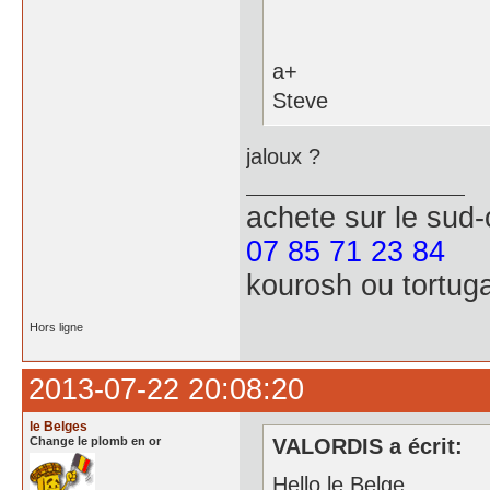
a+
Steve
jaloux ?
achete
sur le sud
07 85 71 23 84
kourosh ou tortug
Hors ligne
2013-07-22 20:08:20
le Belges
Change le plomb en or
VALORDIS a écrit:
Hello le Belge