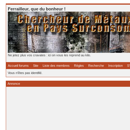
Ferrailleur, que du bonheur !
Ne jetez plus vos cravates : ici on vous les reprend au kilo.
Accueil forums
Site
Liste des membres
Règles
Recherche
Inscription
S'
Vous n'êtes pas identifié.
Annonce