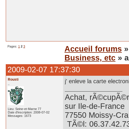
Pages:
1
2
3
Accueil forums
Business, etc
» a
2009-02-07 17:37:30
Rousti
j' enleve la carte electron
_
Achat, rÃ©cupÃ©ra
sur Ile-de-France
Lieu: Seine-et-Marne 77
Date d'inscription: 2008-07-02
77550 Moissy-Cra
Messages: 1673
TÃ©l: 06.37.42.7