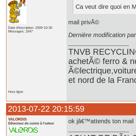
Ca veut dire quoi en 
mail privÃ©
Date d'inscription: 2009-10-30
Messages: 1647
Dernière modification pa
TNVB RECYCLING 
achetÃ© ferro & n
Ã©lectrique,voitu
et nord de la Fran
Hors ligne
2013-07-22 20:15:59
VALORDIS
ok jâ€™attends ton mail
Détecteur de cuivre à l'odeur