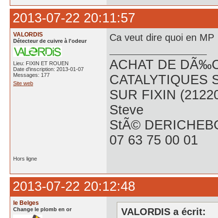
2013-07-22 20:11:57
VALORDIS
Ca veut dire quoi en MP
Détecteur de cuivre à l'odeur
ACHAT DE DÃ‰C
Lieu: FIXIN ET ROUEN
Date d'inscription: 2013-01-07
Messages: 177
CATALYTIQUES 
Site web
SUR FIXIN (2122
Steve
StÃ© DERICHEB
07 63 75 00 01
Hors ligne
2013-07-22 20:12:48
le Belges
Change le plomb en or
VALORDIS a écrit: