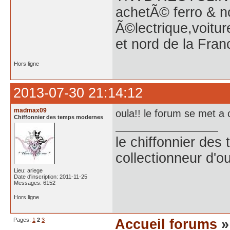
achetÃ© ferro & n
Ã©lectrique,voitu
et nord de la Fran
Hors ligne
2013-07-30 21:14:12
madmax09
oula!! le forum se met 
Chiffonnier des temps modernes
le chiffonnier de
collectionneur d'ou
Lieu: ariege
Date d'inscription: 2011-11-25
Messages: 6152
Hors ligne
Pages:
1
2
3
Accueil forums