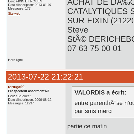
ACHAT DE DÃ‰C
Lieu: FIXIN ET ROUEN
Date d'inscription: 2013-01-07
Messages: 177
CATALYTIQUES 
Site web
SUR FIXIN (2122
Steve
StÃ© DERICHEB
07 63 75 00 01
Hors ligne
2013-07-22 21:22:21
tortuga09
Prospecteur assermentÃ©
VALORDIS a écrit:
Lieu: sud-ouest
Date d'inscription: 2006-08-12
entre parenthÃ¨se n'o
Messages: 11237
par sms merci
partie ce matin