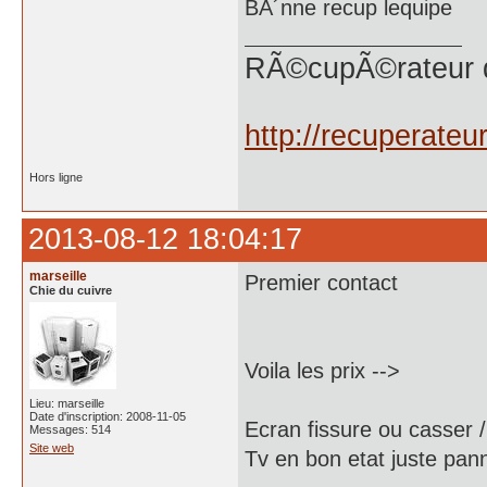
BÃ´nne recup lequipe
RÃ©cupÃ©rateur 
http://recuperate
Hors ligne
2013-08-12 18:04:17
marseille
Premier contact
Chie du cuivre
Voila les prix -->
Lieu: marseille
Date d'inscription: 2008-11-05
Ecran fissure ou casser /
Messages: 514
Site web
Tv en bon etat juste pan