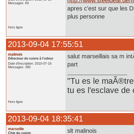
http://www.steeldeal.de/
Messages: 69
apres c'est sur que les D
plus personne
Hors ligne
2013-09-04 17:55:51
malinois
salut marseillais sa m in
Détecteur de cuivre à l'odeur
part
Date d'inscription: 2010-07-16
Messages: 380
"Tu es le maÃ®tre
tu es l'esclave de
Hors ligne
2013-09-04 18:35:41
marseille
slt malinois
Chie du cuivre