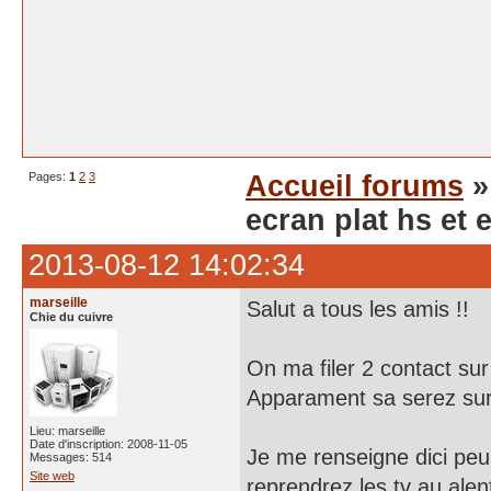
Pages:
1
2
3
Accueil forums
ecran plat hs et
2013-08-12 14:02:34
marseille
Salut a tous les amis !!
Chie du cuivre
On ma filer 2 contact sur
Apparament sa serez sur
Lieu: marseille
Date d'inscription: 2008-11-05
Je me renseigne dici peu
Messages: 514
Site web
reprendrez les tv au alent