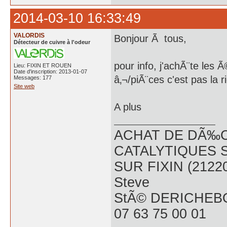
2014-03-10 16:33:49
VALORDIS
Bonjour Ã tous,
Détecteur de cuivre à l'odeur
pour info, j'achÃ¨te les
Lieu: FIXIN ET ROUEN
Date d'inscription: 2013-01-07
â‚¬/piÃ¨ces c'est pas la 
Messages: 177
Site web
A plus
ACHAT DE DÃ‰C
CATALYTIQUES 
SUR FIXIN (2122
Steve
StÃ© DERICHEB
07 63 75 00 01