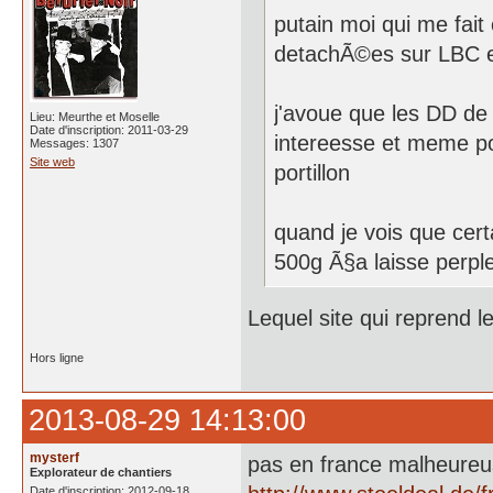
putain moi qui me fait
detachÃ©es sur LBC e
j'avoue que les DD de
Lieu: Meurthe et Moselle
Date d'inscription: 2011-03-29
intereesse et meme p
Messages: 1307
Site web
portillon
quand je vois que cert
500g Ã§a laisse perpl
Lequel site qui reprend 
Hors ligne
2013-08-29 14:13:00
mysterf
pas en france malheureu
Explorateur de chantiers
Date d'inscription: 2012-09-18