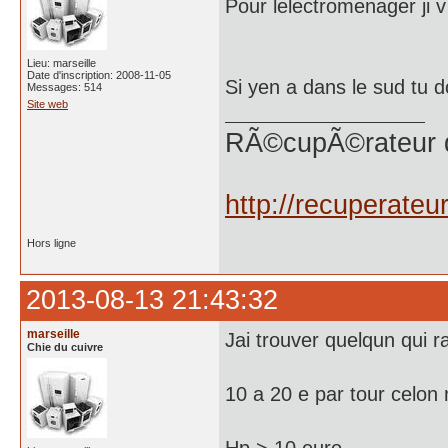
Pour lelectromenager ji v
Lieu: marseille
Date d'inscription: 2008-11-05
Si yen a dans le sud tu do
Messages: 514
Site web
RÃ©cupÃ©rateur 
http://recuperate
Hors ligne
2013-08-13 21:43:32
marseille
Jai trouver quelqun qui ra
Chie du cuivre
10 a 20 e par tour celon