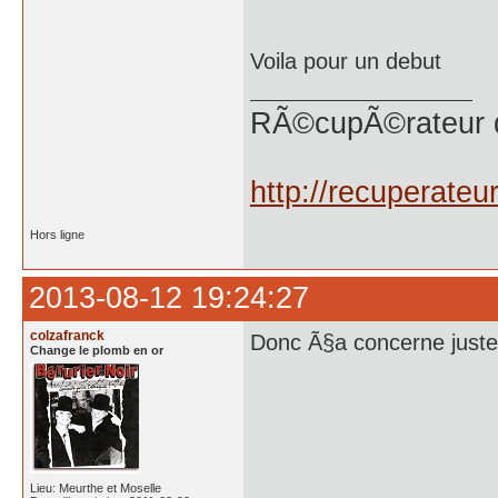
Voila pour un debut
RÃ©cupÃ©rateur 
http://recuperate
Hors ligne
2013-08-12 19:24:27
colzafranck
Donc Ã§a concerne juste 
Change le plomb en or
Lieu: Meurthe et Moselle