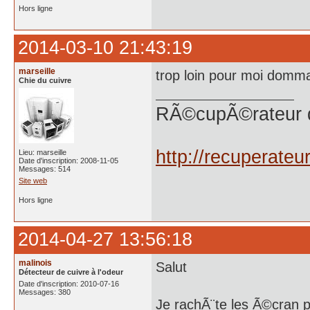
Hors ligne
2014-03-10 21:43:19
marseille
trop loin pour moi domma
Chie du cuivre
RÃ©cupÃ©rateur 
http://recuperate
Lieu: marseille
Date d'inscription: 2008-11-05
Messages: 514
Site web
Hors ligne
2014-04-27 13:56:18
malinois
Salut
Détecteur de cuivre à l'odeur
Date d'inscription: 2010-07-16
Messages: 380
Je rachÃ¨te les Ã©cran pl