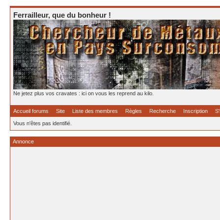
Ferrailleur, que du bonheur !
Ne jetez plus vos cravates : ici on vous les reprend au kilo.
Accueil forums
Site
Liste des membres
Règles
Recherche
Inscription
S'
Vous n'êtes pas identifié.
Annonce