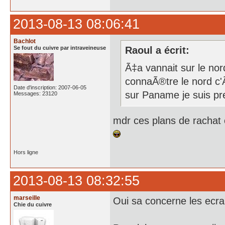
2013-08-13 08:06:41
Bachlot
Se fout du cuivre par intraveineuse
Raoul a écrit:
Ã‡a vannait sur le nor
connaÃ®tre le nord c'Ã
Date d'inscription: 2007-06-05
sur Paname je suis pre
Messages: 23120
mdr ces plans de rachat 
Hors ligne
2013-08-13 08:32:55
marseille
Oui sa concerne les ecra
Chie du cuivre