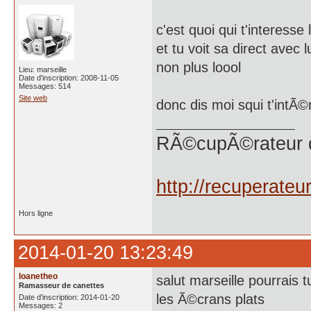
c'est quoi qui t'interesse 
et tu voit sa direct ave
non plus loool
Lieu: marseille
Date d'inscription: 2008-11-05
Messages: 514
Site web
donc dis moi squi t'intÃ
RÃ©cupÃ©rateur 
http://recuperate
Hors ligne
2014-01-20 13:23:49
loanetheo
salut marseille pourrais 
Ramasseur de canettes
les Ã©crans plats
Date d'inscription: 2014-01-20
Messages: 2