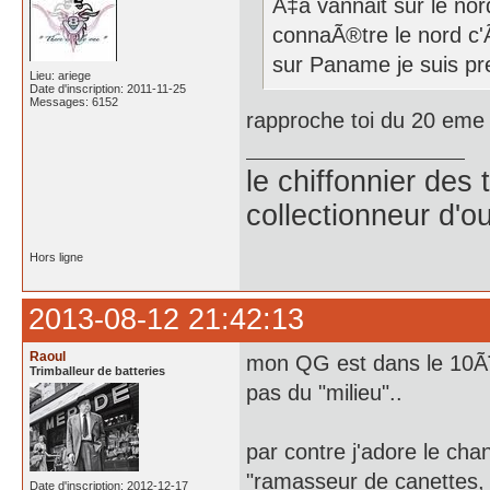
Ã‡a vannait sur le nor
connaÃ®tre le nord c'Ã
sur Paname je suis pre
Lieu: ariege
Date d'inscription: 2011-11-25
Messages: 6152
rapproche toi du 20 eme 
le chiffonnier de
collectionneur d'ou
Hors ligne
2013-08-12 21:42:13
Raoul
mon QG est dans le 10
Trimballeur de batteries
pas du "milieu"..
par contre j'adore le cha
"ramasseur de canettes, c
Date d'inscription: 2012-12-17