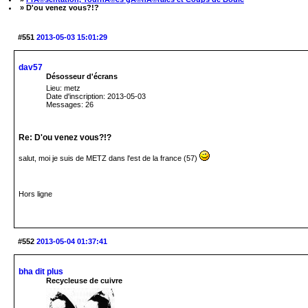
» D'ou venez vous?!?
#551
2013-05-03 15:01:29
dav57
Désosseur d'écrans
Lieu: metz
Date d'inscription: 2013-05-03
Messages: 26
Re: D'ou venez vous?!?
salut, moi je suis de METZ dans l'est de la france (57)
Hors ligne
#552
2013-05-04 01:37:41
bha dit plus
Recycleuse de cuivre