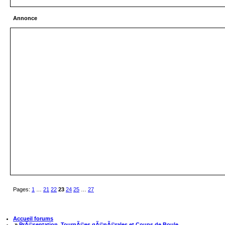
Annonce
Pages:
1
…
21
22
23
24
25
…
27
Accueil forums
»
PrÃ©sentation, TournÃ©es gÃ©nÃ©rales et Coups de Boule