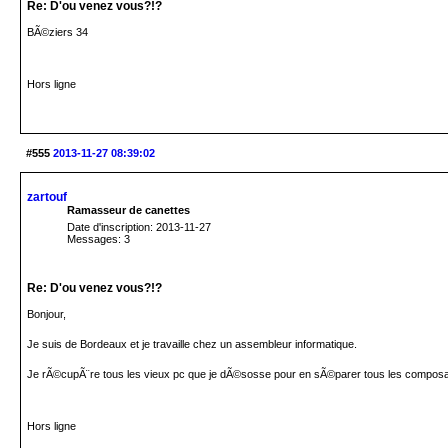
Re: D'ou venez vous?!?
BÃ©ziers 34
Hors ligne
#555
2013-11-27 08:39:02
zartouf
Ramasseur de canettes
Date d'inscription: 2013-11-27
Messages: 3
Re: D'ou venez vous?!?
Bonjour,
Je suis de Bordeaux et je travaille chez un assembleur informatique.
Je rÃ©cupÃ¨re tous les vieux pc que je dÃ©sosse pour en sÃ©parer tous les composa
Hors ligne