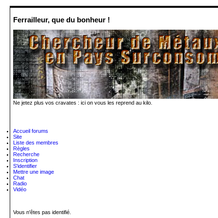
Ferrailleur, que du bonheur !
Ne jetez plus vos cravates : ici on vous les reprend au kilo.
Accueil forums
Site
Liste des membres
Règles
Recherche
Inscription
S'identifier
Mettre une image
Chat
Radio
Vidéo
Vous n'êtes pas identifié.