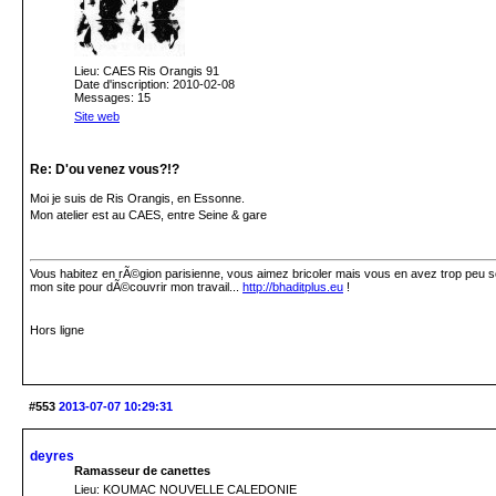
Lieu: CAES Ris Orangis 91
Date d'inscription: 2010-02-08
Messages: 15
Site web
Re: D'ou venez vous?!?
Moi je suis de Ris Orangis, en Essonne.
Mon atelier est au CAES, entre Seine & gare
Vous habitez en rÃ©gion parisienne, vous aimez bricoler mais vous en avez trop peu sou
mon site pour dÃ©couvrir mon travail...
http://bhaditplus.eu
!
Hors ligne
#553
2013-07-07 10:29:31
deyres
Ramasseur de canettes
Lieu: KOUMAC NOUVELLE CALEDONIE