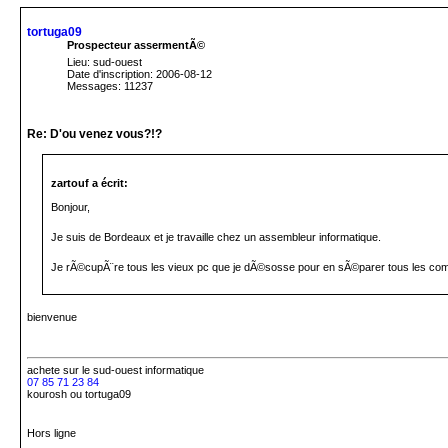
tortuga09
Prospecteur assermentÃ©
Lieu: sud-ouest
Date d'inscription: 2006-08-12
Messages: 11237
Re: D'ou venez vous?!?
zartouf a écrit:
Bonjour,
Je suis de Bordeaux et je travaille chez un assembleur informatique.
Je rÃ©cupÃ¨re tous les vieux pc que je dÃ©sosse pour en sÃ©parer tous les co
bienvenue
achete
sur le sud-ouest
informatique
07 85 71 23 84
kourosh ou tortuga09
Hors ligne