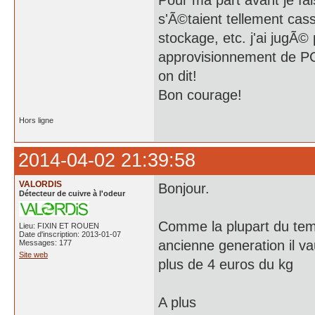
Pour ma part avant je fai
s'Ã©taient tellement cas
stockage, etc. j'ai jugÃ©
approvisionnement de PC
on dit!
Bon courage!
Hors ligne
2014-04-02 21:39:58
VALORDIS
Bonjour.
Détecteur de cuivre à l'odeur
Comme la plupart du temp
Lieu: FIXIN ET ROUEN
Date d'inscription: 2013-01-07
ancienne generation il va
Messages: 177
Site web
plus de 4 euros du kg
A plus