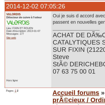
2014-12-02 07:05:26
VALORDIS
Oui je suis d accord avec 
Détecteur de cuivre à l'odeur
passent en nouvelles gen
Lieu: FIXIN ET ROUEN
Date d'inscription: 2013-01-07
ACHAT DE DÃ‰C
Messages: 177
Site web
CATALYTIQUES 
SUR FIXIN (2122
Steve
StÃ© DERICHEB
07 63 75 00 01
Hors ligne
Pages:
1
2
Accueil forums
prÃ©cieux / Ord