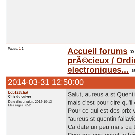
Pages:
1
2
Accueil forums
prÃ©cieux / Ord
electroniques...
»
2014-03-31 12:50:00
bob123chat
Salut, aureus a st Quentin
Chie du cuivre
mais c'est pour dire qu'i
Date d'inscription: 2012-10-13
Messages: 652
Pour ce qui est des prix v
"aureus st quentin fallavi
Ca date un peu mais ca 