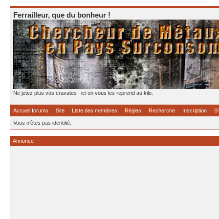
Ferrailleur, que du bonheur !
Ne jetez plus vos cravates : ici on vous les reprend au kilo.
Accueil forums
Site
Liste des membres
Règles
Recherche
Inscription
S'
Vous n'êtes pas identifié.
Annonce