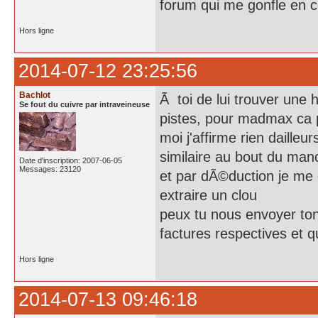
forum qui me gonfle en
Hors ligne
2014-07-12 23:25:56
Bachlot
Ã toi de lui trouver une 
Se fout du cuivre par intraveineuse
pistes, pour madmax ca p
moi j'affirme rien daille
similaire au bout du ma
Date d'inscription: 2007-06-05
Messages: 23120
et par dÃ©duction je me d
extraire un clou
peux tu nous envoyer ton
factures respectives et 
Hors ligne
2014-07-13 09:46:18