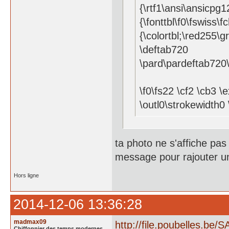
{\rtf1\ansi\ansicpg
{\fonttbl\f0\fswiss\f
{\colortbl;\red255\
\deftab720
\pard\pardeftab720\
\f0\fs22 \cf2 \cb3 
\outl0\strokewidth0
ta photo ne s'affiche pas 
message pour rajouter un
Hors ligne
2014-12-06 13:36:28
madmax09
http://file.poubelles.be
Chiffonnier des temps modernes