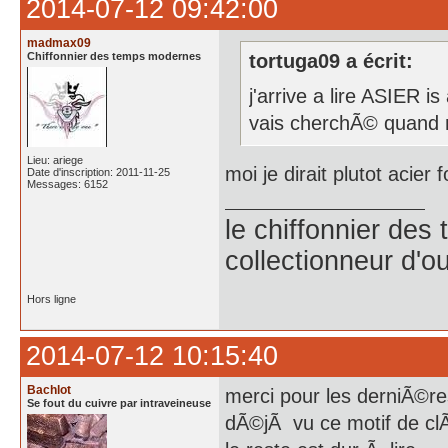
2014-07-12 09:42:00
madmax09
Chiffonnier des temps modernes
tortuga09 a écrit:
j'arrive a lire ASIER i
vais cherchÃ© quand
Lieu: ariege
moi je dirait plutot acier
Date d'inscription: 2011-11-25
Messages: 6152
le chiffonnier de
collectionneur d'ou
Hors ligne
2014-07-12 10:15:40
Bachlot
merci pour les derniÃ©res
Se fout du cuivre par intraveineuse
dÃ©jÃ vu ce motif de clÃ