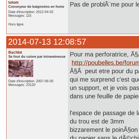
totom
Pas de problÃ¨me pour l
Convoyeur de baignoires en fonte
Date d'inscription: 2012-04-02
Messages: 115
Hors ligne
2014-07-13 12:08:57
Bachlot
Pour ma perforatrice, Ã
Se fout du cuivre par intraveineuse
http://poubelles.be/for
Ã§Ã peut etre pour du pap
qui me surprend c'est que
Date d'inscription: 2007-06-05
Messages: 23120
un support, et je vois pas 
dans une feuille de papie
l'espace de passage de 
du trou est de 3mm
bizzarement le poinÃ§on 
du papier sans le dÃ©chire