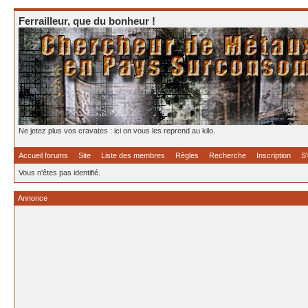
Ferrailleur, que du bonheur !
Ne jetez plus vos cravates : ici on vous les reprend au kilo.
Accueil forums
Site
Liste des membres
Règles
Recherche
Inscription
S'
Vous n'êtes pas identifié.
Annonce