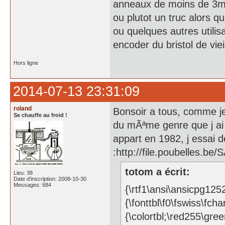
anneaux de moins de 3mm
ou plutot un truc alors qu
ou quelques autres utilis
encoder du bristol de viei
Hors ligne
2014-07-13 23:31:09
roland
Bonsoir a tous, comme je
Se chauffe au froid !
du mÃªme genre que j ai
appart en 1982, j essai 
:http://file.poubelles.b
totom a écrit:
Lieu: 38
Date d'inscription: 2008-10-30
Messages: 684
{\rtf1\ansi\ansicpg125
{\fonttbl\f0\fswiss\fch
{\colortbl;\red255\gr