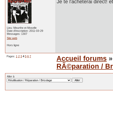
Je te l'acheterai direct! 
Lieu: Meurthe et Moselle
Date d'inscription: 2011-03-29
Messages: 1307
Site web
Hors ligne
Pages:
1
2
3
4
5
6
7
Accueil forums
RÃ©paration / Br
Aller à