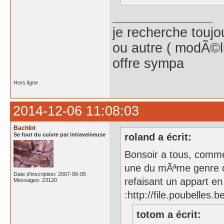
je recherche toujo
ou autre ( modÃ©l
offre sympa
Hors ligne
2014-12-06 11:08:03
Bachlot
Se fout du cuivre par intraveineuse
roland a écrit:
Bonsoir a tous, comme 
une du mÃªme genre q
Date d'inscription: 2007-06-05
refaisant un appart en
Messages: 23120
:http://file.poubelle
totom a écrit: