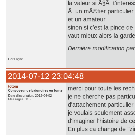
la valeur si Ã§Ã t'interes
Ã un mÃ©tier particulier
et un amateur
sinon si c'est la pince de
vaut mieux alors la garde
Dernière modification pa
Hors ligne
2014-07-12 23:04:48
totom
merci pour toute les rec
Convoyeur de baignoires en fonte
je ne cherche pas particu
Date d'inscription: 2012-04-02
Messages: 115
d'attachement particulier
je voulais seulement asso
d'imaginer l'histoire de ce
En plus ca change de "zin