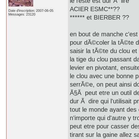
le reste est dur Ã lire
ACIER ESMC**??
Date d'inscription: 2007-06-05
Messages: 23120
****** et BIERBER ??
en bout de manche c'est 
pour dÃ©coler la tÃ©te d
saisir la tÃ©te du clou et 
la tige du clou passant da
levier en pivotant, ensui
le clou avec une bonne p
serrÃ©e, on peut ainsi do
Ã§Ã peut etre un outil d
dur Ã dire qui l'utilisa
tout le monde ayant des c
n'importe qui d'autre y tr
peut etre pour casser de
tirant sur la gaine allez s