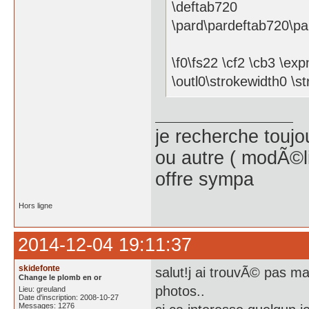
\deftab720
\pard\pardeftab720\pa
\f0\fs22 \cf2 \cb3 \e
\outl0\strokewidth0 \s
je recherche toujo
ou autre ( modÃ©l
offre sympa
Hors ligne
2014-12-04 19:11:37
skidefonte
salut!j ai trouvÃ© pas ma
Change le plomb en or
photos..
Lieu: greuland
Date d'inscription: 2008-10-27
Messages: 1276