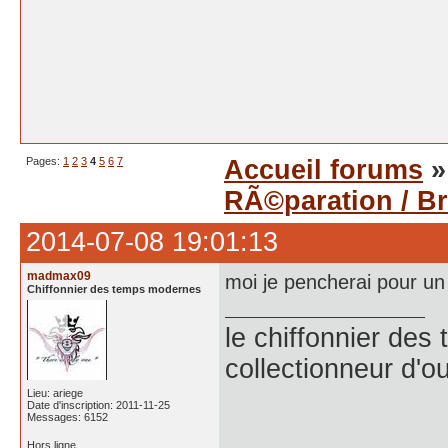
Pages:
1
2
3
4
5
6
7
Accueil forums
RÃ©paration / Br
2014-07-08 19:01:13
madmax09
moi je pencherai pour un p
Chiffonnier des temps modernes
le chiffonnier de
collectionneur d'ou
Lieu: ariege
Date d'inscription: 2011-11-25
Messages: 6152
Hors ligne