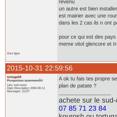
revenu
un autre est bien install
est mairier avec une ro
dans les 2 cas ils n ont 
pour ce qui est des pays 
meme vitol glencore et t
Hors ligne
2015-10-31 22:59:56
tortuga09
A ok tu fais tes propre s
Prospecteur assermentÃ©
plan de patate ?
Lieu: sud-ouest
Date d'inscription: 2006-08-12
Messages: 11237
achete
sur le sud
07 85 71 23 84
kourosh ou tortug