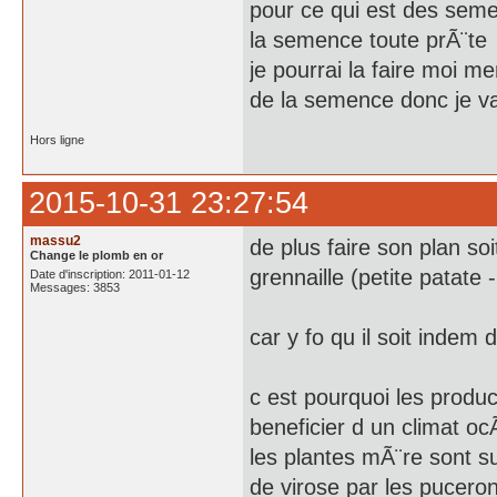
pour ce qui est des seme
la semence toute prÃ¨te
je pourrai la faire moi m
de la semence donc je v
Hors ligne
2015-10-31 23:27:54
massu2
de plus faire son plan so
Change le plomb en or
grennaille (petite patate
Date d'inscription: 2011-01-12
Messages: 3853
car y fo qu il soit indem 
c est pourquoi les produ
beneficier d un climat o
les plantes mÃ¨re sont sur
de virose par les puceron