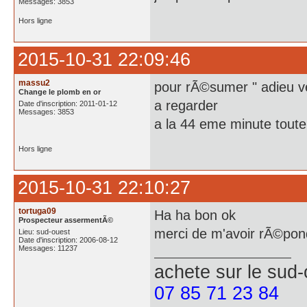
Messages: 3853
Hors ligne
2015-10-31 22:09:46
massu2
pour rÃ©sumer " adieu 
Change le plomb en or
a regarder
Date d'inscription: 2011-01-12
Messages: 3853
a la 44 eme minute tout
Hors ligne
2015-10-31 22:10:27
tortuga09
Ha ha bon ok
Prospecteur assermentÃ©
merci de m'avoir rÃ©po
Lieu: sud-ouest
Date d'inscription: 2006-08-12
Messages: 11237
achete
sur le sud
07 85 71 23 84