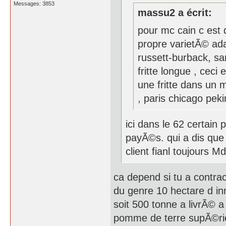
Messages: 3853
massu2 a écrit:
pour mc cain c est 
propre varietÃ© ad
russett-burback, sa
fritte longue , ceci
une fritte dans un 
, paris chicago pek
ici dans le 62 certain
payÃ©s. qui a dis que
client fianl toujours M
ca depend si tu a contra
du genre 10 hectare d i
soit 500 tonne a livrÃ© a
pomme de terre supÃ©rie