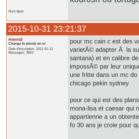
Hors ligne
2015-10-31 23:21:37
massu2
pour mc cain c est des v
Change le plomb en or
varietÃ© adapter Ã la su
Date d'inscription: 2011-01-12
Messages: 3853
santana) et en calibre de
impossÃ© par leur uniqu
une fritte dans un mc do 
chicago pekin sydney
pour ce qui est des plan
mona-lisa et caesar qui 
appartienne a un obtente
fo 30 ans je croie pour qu