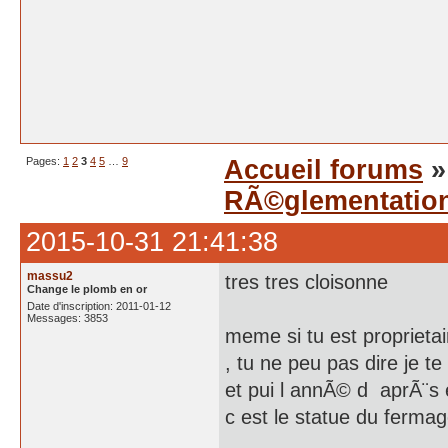
Pages:
1
2
3
4
5
…
9
Accueil forums
RÃ©glementatio
2015-10-31 21:41:38
massu2
tres tres cloisonne
Change le plomb en or
Date d'inscription: 2011-01-12
Messages: 3853
meme si tu est proprieta
, tu ne peu pas dire je te
et pui l annÃ© d aprÃ¨s
c est le statue du ferma