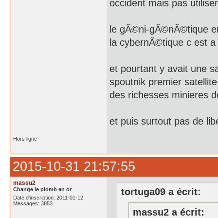
occident mais pas utilise
le gÃ©ni-gÃ©nÃ©tique en
la cybernÃ©tique c est a 
et pourtant y avait une 
spoutnik premier satelli
des richesses minieres des
et puis surtout pas de li
Hors ligne
2015-10-31 21:57:55
massu2
Change le plomb en or
tortuga09 a écrit:
Date d'inscription: 2011-01-12
Messages: 3853
massu2 a écrit: