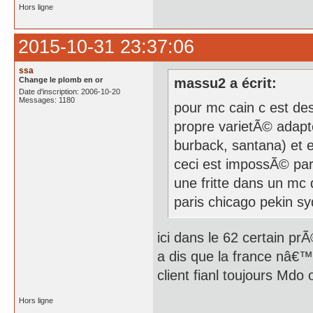
Hors ligne
2015-10-31 23:37:06
ssa
Change le plomb en or
massu2 a écrit:
Date d'inscription: 2006-10-20
Messages: 1180
pour mc cain c est des
propre varietÃ© adapt
burback, santana) et e
ceci est impossÃ© par
une fritte dans un mc 
paris chicago pekin s
ici dans le 62 certain pr
a dis que la france nâ€™
client fianl toujours Mdo 
Hors ligne