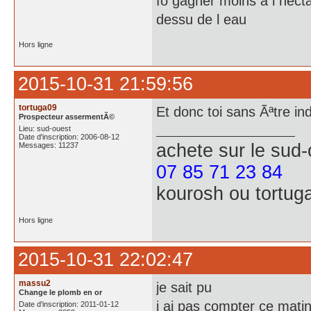
fo gagner moins a l hecta
dessu de l eau
Hors ligne
2015-10-31 21:59:56
tortuga09
Et donc toi sans Ãªtre in
Prospecteur assermentÃ©
Lieu: sud-ouest
Date d'inscription: 2006-08-12
achete
sur le sud
Messages: 11237
07 85 71 23 84
kourosh ou tortug
Hors ligne
2015-10-31 22:02:47
massu2
je sait pu
Change le plomb en or
j ai pas compter ce mati
Date d'inscription: 2011-01-12