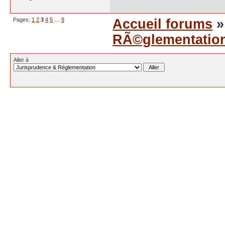
Pages:
1
2
3
4
5
…
9
Accueil forums
RÃ©glementatio
Aller à