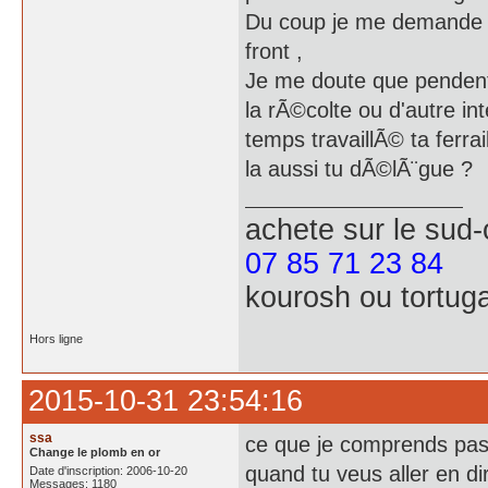
Du coup je me demande tu
front ,
Je me doute que pendent 
la rÃ©colte ou d'autre in
temps travaillÃ© ta ferrail
la aussi tu dÃ©lÃ¨gue ?
achete
sur le sud
07 85 71 23 84
kourosh ou tortug
Hors ligne
2015-10-31 23:54:16
ssa
ce que je comprends pas c
Change le plomb en or
quand tu veus aller en dir
Date d'inscription: 2006-10-20
Messages: 1180