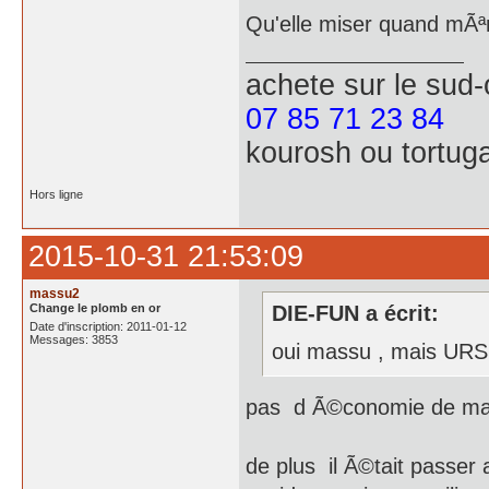
Qu'elle miser quand mÃª
achete
sur le sud
07 85 71 23 84
kourosh ou tortug
Hors ligne
2015-10-31 21:53:09
massu2
Change le plomb en or
DIE-FUN a écrit:
Date d'inscription: 2011-01-12
Messages: 3853
oui massu , mais URS
pas d Ã©conomie de m
de plus il Ã©tait passer