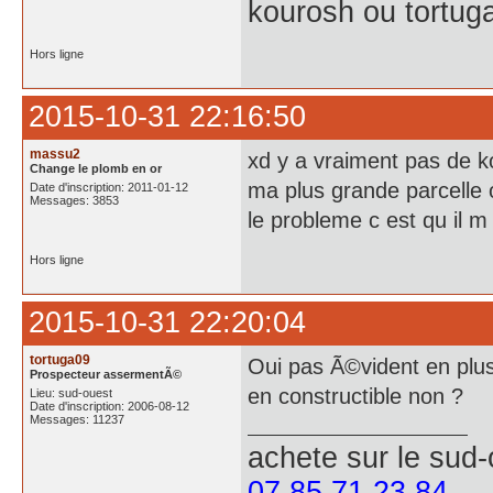
kourosh ou tortug
Hors ligne
2015-10-31 22:16:50
massu2
xd y a vraiment pas de k
Change le plomb en or
ma plus grande parcelle o
Date d'inscription: 2011-01-12
Messages: 3853
le probleme c est qu il 
Hors ligne
2015-10-31 22:20:04
tortuga09
Oui pas Ã©vident en plus 
Prospecteur assermentÃ©
en constructible non ?
Lieu: sud-ouest
Date d'inscription: 2006-08-12
Messages: 11237
achete
sur le sud
07 85 71 23 84