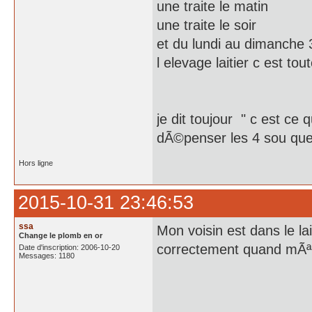
une traite le matin
une traite le soir
et du lundi au dimanche 
l elevage laitier c est to
je dit toujour " c est ce q
dÃ©penser les 4 sou que
Hors ligne
2015-10-31 23:46:53
ssa
Mon voisin est dans le lai
Change le plomb en or
correctement quand mÃ
Date d'inscription: 2006-10-20
Messages: 1180