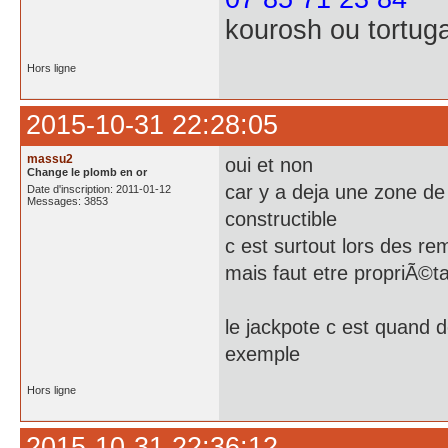
kourosh ou tortug
Hors ligne
2015-10-31 22:28:05
massu2
oui et non
Change le plomb en or
car y a deja une zone de
Date d'inscription: 2011-01-12
Messages: 3853
constructible
c est surtout lors des r
mais faut etre propriÃ©ta
le jackpote c est quand d
exemple
Hors ligne
2015-10-31 22:36:12