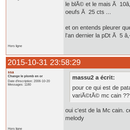
le blÃ© et le mais Ã 10â‚¬
oeufs Ã 25 cts ...
et on entends pleurer que 
l'an dernier la pDt Ã 5 â
Hors ligne
2015-10-31 23:58:29
ssa
Change le plomb en or
massu2 a écrit:
Date d'inscription: 2006-10-20
Messages: 1180
pour ce qui est de pat
variÃ©tÃ© mc cain ?
oui c'est de la Mc cain. c
melody
Hors ligne