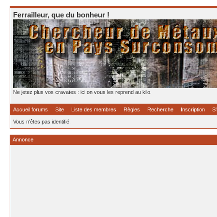
Ferrailleur, que du bonheur !
Ne jetez plus vos cravates : ici on vous les reprend au kilo.
Accueil forums
Site
Liste des membres
Règles
Recherche
Inscription
S'
Vous n'êtes pas identifié.
Annonce