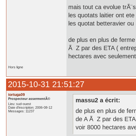
mais tout ca evolue trÃ¨s 
les quotats laitier ont et
les quotat betteravier ou 
de plus en plus de ferme 
Ã Z par des ETA ( entrepr
hectares avec seulement 
Hors ligne
2015-10-31 21:51:27
tortuga09
Prospecteur assermentÃ©
massu2 a écrit:
Lieu: sud-ouest
Date d'inscription: 2006-08-12
de plus en plus de fer
Messages: 11237
de A Ã Z par des ETA (
voir 8000 hectares av