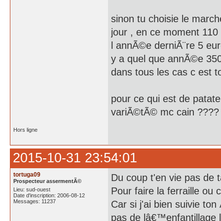
sinon tu choisie le marche
jour , en ce moment 110 
l annÃ©e derniÃ¨re 5 eu
y a quel que annÃ©e 350
dans tous les cas c est toi
pour ce qui est de patate
variÃ©tÃ© mc cain ????
Hors ligne
2015-10-31 23:54:01
tortuga09
Du coup t'en vie pas de 
Prospecteur assermentÃ©
Pour faire la ferraille ou
Lieu: sud-ouest
Date d'inscription: 2006-08-12
Messages: 11237
Car si j'ai bien suivie to
pas de lâ€™enfantillage 