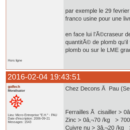
par exemple le 29 fevrie
franco usine pour une li
en face lui l'Ã©craseur d
quantitÃ© de plomb qu'il
plomb ou sur le LME gra
Hors ligne
2016-02-04 19:43:51
golfech
Chez Decons Ã Pau (Serr
Moralisator
Ferrailles Ã cisailler > 
Lieu: Micro-Entreprise "E.H." - PAU
Date d'inscription: 2006-09-21
Zinc > 0â‚¬70 /kg > 700
Messages: 1543
Cuivre nu > 3â‚¬20 /kg 