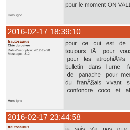
pour le moment ON VA
Hors ligne
2016-02-17 18:39:10
frautosaurus
pour ce qui est de 
Chie du cuivre
toujours lÃ pour vous
Date d'inscription: 2012-12-28
Messages: 812
pour les atrophiÃ©s 
bulletin dans l'urne
de panache pour merit
du franÃ§ais vivant s
confondre coco et ab
Hors ligne
2016-02-17 23:44:58
frautosaurus
je sais y'a pas que 