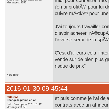
midi pour connaitre mes 
Messages: 3853
j'en ai profitÃ© pour lui
cuivre mÃ©lÃ© pour une l
J'ai toujours travailler
d'avoir acheter, rÃ©cupÃ©
l'inverse serai de la spÃ
C'est d'ailleurs cela l'i
vende sur de bien plus 
risque de prix"
Hors ligne
2016-01-30 09:45:44
massu2
et puis comme je l'ai dej
Change le plomb en or
contrats avec un affineu
Date d'inscription: 2011-01-12
Messages: 3853