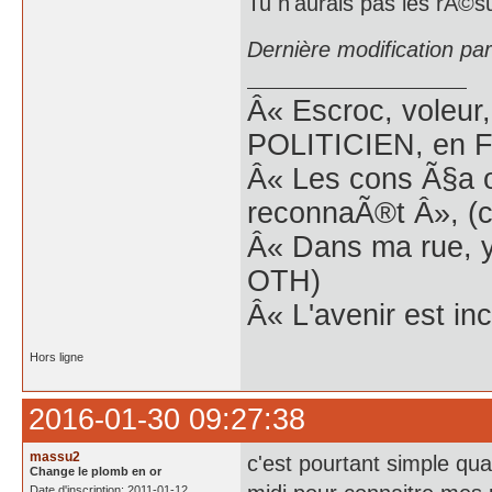
Tu n'aurais pas les rÃ©s
Dernière modification pa
Â« Escroc, voleur,
POLITICIEN, en Fr
Â« Les cons Ã§a o
reconnaÃ®t Â», (c
Â« Dans ma rue, y
OTH)
Â« L'avenir est inc
Hors ligne
2016-01-30 09:27:38
massu2
c'est pourtant simple qua
Change le plomb en or
Date d'inscription: 2011-01-12