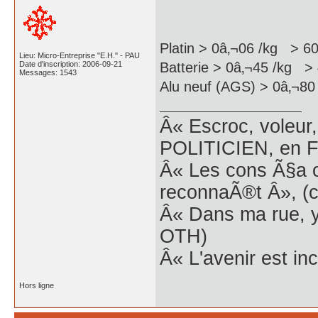
Platin > 0â‚¬06 /kg > 6
Lieu: Micro-Entreprise "E.H." - PAU
Date d'inscription: 2006-09-21
Batterie > 0â‚¬45 /kg >
Messages: 1543
Alu neuf (AGS) > 0â‚¬80
Â« Escroc, voleur,
POLITICIEN, en Fr
Â« Les cons Ã§a o
reconnaÃ®t Â», (c
Â« Dans ma rue, y
OTH)
Â« L'avenir est inc
Hors ligne