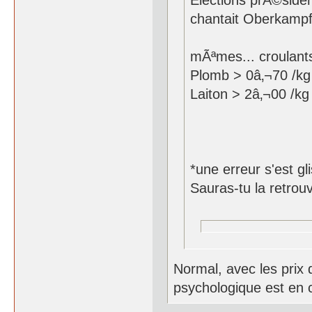
Elections prÃ©siden
chantait Oberkampf
Pas d'inqui
mÃªmes... croulants
Plomb > 0â‚¬70 /k
Laiton > 2â‚¬00 /k
*une erreur s'est gl
Sauras-tu la retrou
Normal, avec les prix 
psychologique est en 