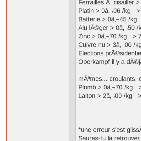
Ferrailles Ã cisailler
Platin > 0â‚¬06 /kg >
Batterie > 0â‚¬45 /kg
Alu lÃ©ger > 0â‚¬50 
Zinc > 0â‚¬70 /kg > 
Cuivre nu > 3â‚¬00 /
Elections prÃ©sidentie
Oberkampf il y a dÃ©
Pas d'inquiÃ©
mÃªmes... croulants, 
Plomb > 0â‚¬70 /kg >
Laiton > 2â‚¬00 /kg 
*une erreur s'est gliss
Sauras-tu la retrouver