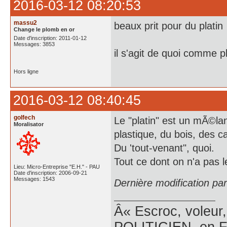
2016-03-12 08:20:53
massu2
beaux prit pour du platin
Change le plomb en or
Date d'inscription: 2011-01-12
Messages: 3853
il s'agit de quoi comme p
Hors ligne
2016-03-12 08:40:45
golfech
Le "platin" est un mÃ©l
Moralisator
plastique, du bois, des c
Du 'tout-venant", quoi.
Tout ce dont on n'a pas l
Lieu: Micro-Entreprise "E.H." - PAU
Date d'inscription: 2006-09-21
Messages: 1543
Dernière modification pa
Â« Escroc, voleur,