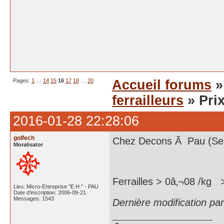
Pages:
1
…
14
15
16
17
18
…
20
Accueil forums
ferrailleurs
» Pri
2016-01-28 22:28:06
golfech
Chez Decons Ã Pau (Serr
Moralisator
Ferrailles > 0â‚¬08 /kg 
Lieu: Micro-Entreprise "E.H." - PAU
Date d'inscription: 2006-09-21
Messages: 1543
Dernière modification pa