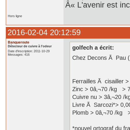
Â« L'avenir est inc
Hors ligne
2016-02-04 20:12:59
Banqueroute
Détecteur de cuivre à l'odeur
golfech a écrit:
Date d'inscription: 2011-10-29
Messages: 416
Chez Decons Ã Pau (S
Ferrailles Ã cisailler
Zinc > 0â‚¬70 /kg > 
Cuivre nu > 3â‚¬20 /
Livre Ã Sarcozi*> 0,00
Plomb > 0â‚¬70 /kg >
*nouvel ortograf du fr