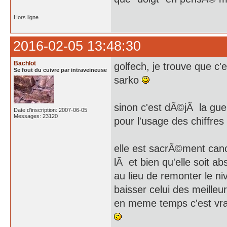
Hors ligne
2016-02-05 13:48:30
Bachlot
golfech, je trouve que 
Se fout du cuivre par intraveineuse
sarko
sinon c'est dÃ©jÃ la guer
Date d'inscription: 2007-06-05
Messages: 23120
pour l'usage des chiffres
elle est sacrÃ©ment cano
lÃ et bien qu'elle soit a
au lieu de remonter le ni
baisser celui des meilleu
en meme temps c'est vra