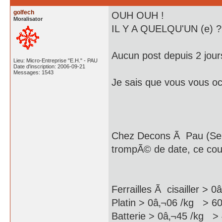
golfech
OUH OUH !
Moralisator
IL Y A QUELQU'UN (e) ?
Aucun post depuis 2 jours
Lieu: Micro-Entreprise "E.H." - PAU
Date d'inscription: 2006-09-21
Messages: 1543
Je sais que vous vous oc
Chez Decons Ã Pau (Serr
trompÃ© de date, ce cou
Ferrailles Ã cisailler > 
Platin > 0â‚¬06 /kg > 6
Batterie > 0â‚¬45 /kg >