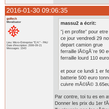
2016-01-30 09:06:35
golfech
Moralisator
massu2 a écrit:
"j en profite" pour etr
ce jour vendredi 29 
Lieu: Micro-Entreprise "E.H." - PAU
depart camion grue
Date d'inscription: 2006-09-21
Messages: 1543
ferraille lÃ©gÃ¨re 90 
ferraille lourd 110 eur
et pour ce lundi 1 er fe
batterie 500 euro tonn
cuivre mÃ©lÃ© 3.65eu
Par contre, toi tu es en 
Donner les prix du 1er fÃ©