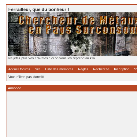
Ferrailleur, que du bonheur !
Ne jetez plus vos cravates : ici on vous les reprend au kilo.
Accueil forums
Site
Liste des membres
Règles
Recherche
Inscription
S'
Vous n'êtes pas identifié.
Annonce