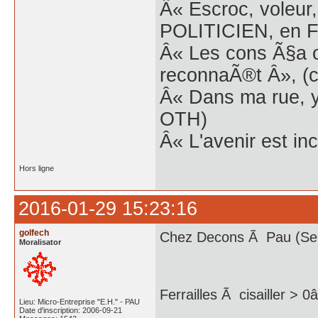
Â« Escroc, voleur,
POLITICIEN, en Fr
Â« Les cons Ã§a o
reconnaÃ®t Â», (c
Â« Dans ma rue, y
OTH)
Â« L'avenir est inc
Hors ligne
2016-01-29 15:23:16
golfech
Chez Decons Ã Pau (Serr
Moralisator
Ferrailles Ã cisailler > 
Lieu: Micro-Entreprise "E.H." - PAU
Date d'inscription: 2006-09-21