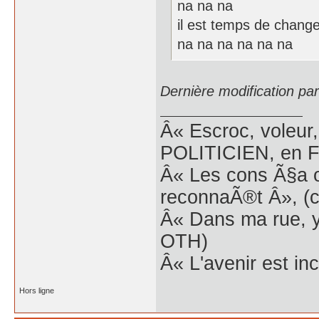
na na na
il est temps de change
na na na na na na
Dernière modification pa
Â« Escroc, voleur,
POLITICIEN, en Fr
Â« Les cons Ã§a o
reconnaÃ®t Â», (c
Â« Dans ma rue, y
OTH)
Â« L'avenir est inc
Hors ligne