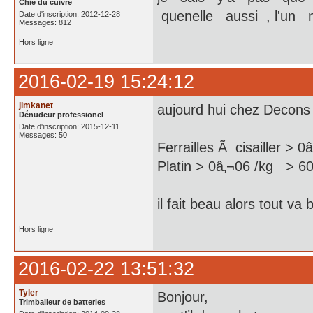
Chie du cuivre
quenelle aussi , l'un 
Date d'inscription: 2012-12-28
Messages: 812
Hors ligne
2016-02-19 15:24:12
jimkanet
aujourd hui chez Decons
Dénudeur professionel
Date d'inscription: 2015-12-11
Messages: 50
Ferrailles Ã cisailler > 
Platin > 0â‚¬06 /kg > 6
il fait beau alors tout va 
Hors ligne
2016-02-22 13:51:32
Tyler
Bonjour,
Trimballeur de batteries