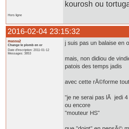
kourosh ou tortug
Hors ligne
2016-02-04 23:15:32
massu2
j suis pas un balaise en 
Change le plomb en or
Date d'inscription: 2011-01-12
Messages: 3853
mais, non didiou de vindi
patois des temps jadis
avec cette rÃ©forme tou
"je ne serai pas lÃ jedi 4
ou encore
"mouteur HS"
que "doigt" en pensÃ© 