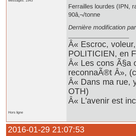
Messages: 1543
Ferrailles lourdes (IPN, 
90â‚¬/tonne
Dernière modification pa
Â« Escroc, voleur,
POLITICIEN, en Fr
Â« Les cons Ã§a o
reconnaÃ®t Â», (c
Â« Dans ma rue, y
OTH)
Â« L'avenir est inc
Hors ligne
2016-01-29 21:07:53