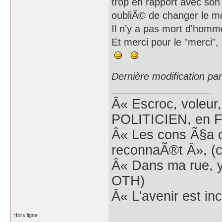
trop en rapport avec son
oubliÃ© de changer le mo
Il n'y a pas mort d'homme
Et merci pour le "merci"
Dernière modification pa
Â« Escroc, voleur,
POLITICIEN, en Fr
Â« Les cons Ã§a o
reconnaÃ®t Â», (c
Â« Dans ma rue, y
OTH)
Â« L'avenir est inc
Hors ligne