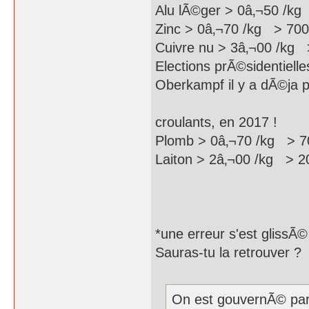
Alu lÃ©ger > 0â‚¬50 /kg
Zinc > 0â‚¬70 /kg > 700
Cuivre nu > 3â‚¬00 /kg 
Elections prÃ©sidentiell
Oberkampf il y a dÃ©ja 
Pas d'inquiÃ©tu
croulants, en 2017 !
Plomb > 0â‚¬70 /kg > 7
Laiton > 2â‚¬00 /kg > 2
*une erreur s'est glissÃ©
Sauras-tu la retrouver ?
On est gouvernÃ© par