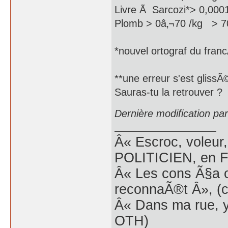
Livre Ã Sarcozi*> 0,0001
Plomb > 0â‚¬70 /kg > 7
*nouvel ortograf du franc
**une erreur s'est glissÃ
Sauras-tu la retrouver ?
Dernière modification pa
Â« Escroc, voleur,
POLITICIEN, en Fr
Â« Les cons Ã§a o
reconnaÃ®t Â», (c
Â« Dans ma rue, y
OTH)