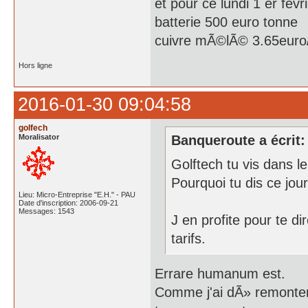
et pour ce lundi 1 er fevr
batterie 500 euro tonne
cuivre mÃ©lÃ© 3.65euro
Hors ligne
2016-01-30 09:04:58
golfech
Moralisator
Banqueroute a écrit:
Golftech tu vis dans 
Pourquoi tu dis ce jou
Lieu: Micro-Entreprise "E.H." - PAU
Date d'inscription: 2006-09-21
Messages: 1543
J en profite pour te d
tarifs.
Errare humanum est.
Comme j'ai dÃ» remonter