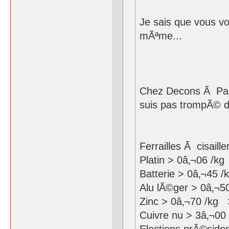
Je sais que vous vo
mÃªme...
Chez Decons Ã Pau 
suis pas trompÃ© d
Ferrailles Ã cisail
Platin > 0â‚¬06 /k
Batterie > 0â‚¬45 
Alu lÃ©ger > 0â‚¬5
Zinc > 0â‚¬70 /kg 
Cuivre nu > 3â‚¬00