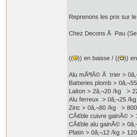
Reprenons les prix sur le
Chez Decons Ã Pau (Serr
((
)) en baisse / ((
)) e
Alu mÃªlÃ© Ã trier > 0â
Batteries plomb > 0â‚¬55
Laiton > 2â‚¬20 /kg > 22
Alu ferreux > 0â‚¬25 /k
Zinc > 0â‚¬80 /kg > 800
CÃ¢ble cuivre gainÃ© > 
CÃ¢ble alu gainÃ© > 0â‚
Platin > 0â‚¬12 /kg > 120