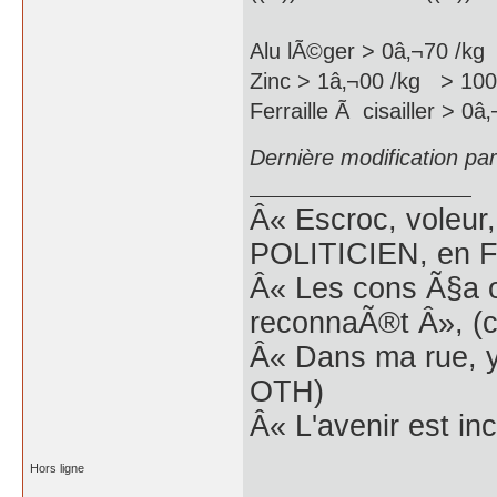
Alu lÃ©ger > 0â‚¬70 /kg
Zinc > 1â‚¬00 /kg > 1000
Ferraille Ã cisailler > 0â
Dernière modification pa
Â« Escroc, voleur,
POLITICIEN, en Fr
Â« Les cons Ã§a o
reconnaÃ®t Â», (c
Â« Dans ma rue, y
OTH)
Â« L'avenir est inc
Hors ligne