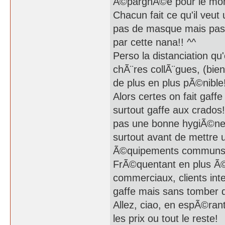
Ã©pargnÃ©e pour le mo
Chacun fait ce qu'il veut
pas de masque mais pas 
par cette nana!! ^^
Perso la distanciation q
chÃ¨res collÃ¨gues, (bie
de plus en plus pÃ©nible
Alors certes on fait gaff
surtout gaffe aux crados
pas une bonne hygiÃ©ne 
surtout avant de mettre
Ã©quipements communs s
FrÃ©quentant en plus Ã©
commerciaux, clients inte
gaffe mais sans tomber 
Allez, ciao, en espÃ©rant
les prix ou tout le reste!