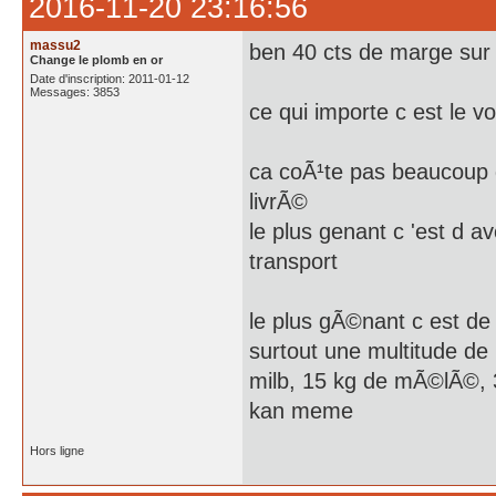
2016-11-20 23:16:56
massu2
ben 40 cts de marge sur n
Change le plomb en or
Date d'inscription: 2011-01-12
Messages: 3853
ce qui importe c est le 
ca coÃ¹te pas beaucoup 
livrÃ©
le plus genant c 'est d 
transport
le plus gÃ©nant c est de
surtout une multitude de
milb, 15 kg de mÃ©lÃ©, 3
kan meme
Hors ligne