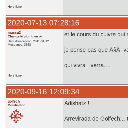
Hors ligne
2020-07-13 07:28:16
massu2
et le cours du cuivre q
Change le plomb en or
Date d'inscription: 2011-01-12
Messages: 3853
je pense pas que Ã§Ã v
qui vivra , verra....
Hors ligne
2020-09-16 12:09:34
golfech
Adishatz !
Moralisator
Arrevirada de Golfech... 