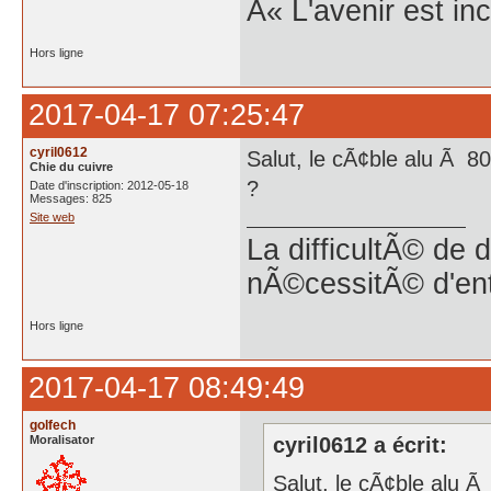
Â« L'avenir est inc
Hors ligne
2017-04-17 07:25:47
cyril0612
Salut, le cÃ¢ble alu Ã 80
Chie du cuivre
?
Date d'inscription: 2012-05-18
Messages: 825
Site web
La difficultÃ© de 
nÃ©cessitÃ© d'en
Hors ligne
2017-04-17 08:49:49
golfech
Moralisator
cyril0612 a écrit:
Salut, le cÃ¢ble alu Ã