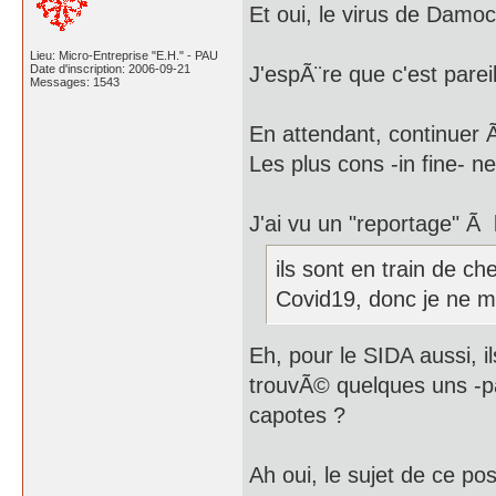
Et oui, le virus de Damoc
Lieu: Micro-Entreprise "E.H." - PAU
Date d'inscription: 2006-09-21
J'espÃ¨re que c'est parei
Messages: 1543
En attendant, continuer Ã
Les plus cons -in fine- n
J'ai vu un "reportage" Ã
ils sont en train de c
Covid19, donc je ne m
Eh, pour le SIDA aussi, i
trouvÃ© quelques uns -par
capotes ?
Ah oui, le sujet de ce pos