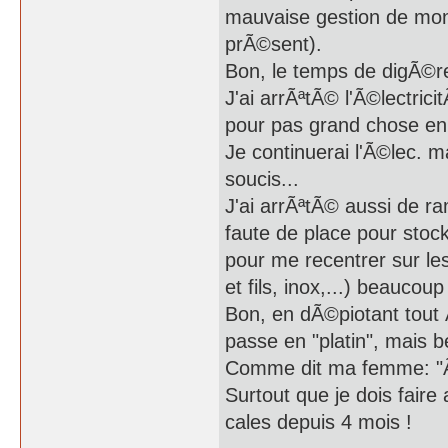
mauvaise gestion de mon
prÃ©sent).
Bon, le temps de digÃ©re
J'ai arrÃªtÃ© l'Ã©lectric
pour pas grand chose en 
Je continuerai l'Ã©lec. 
soucis...
J'ai arrÃªtÃ© aussi de ram
faute de place pour stock
pour me recentrer sur les
et fils, inox,...) beaucou
Bon, en dÃ©piotant tout Ã
passe en "platin", mais 
Comme dit ma femme: "Ã§
Surtout que je dois faire
cales depuis 4 mois !