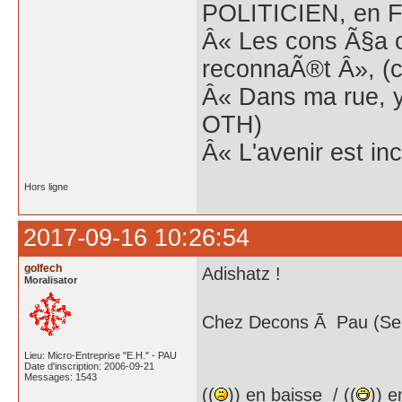
POLITICIEN, en Fr
Â« Les cons Ã§a o
reconnaÃ®t Â», (c
Â« Dans ma rue, y
OTH)
Â« L'avenir est inc
Hors ligne
2017-09-16 10:26:54
golfech
Adishatz !
Moralisator
Chez Decons Ã Pau (Serr
Lieu: Micro-Entreprise "E.H." - PAU
Date d'inscription: 2006-09-21
Messages: 1543
((
)) en baisse / ((
)) e