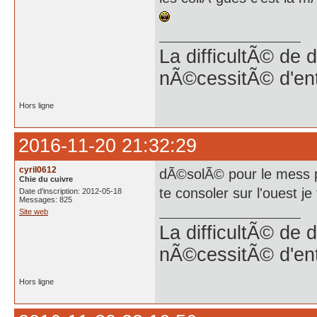
La difficultÃ© de 
nÃ©cessitÃ© d'en
Hors ligne
2016-11-20 21:32:29
cyril0612
dÃ©solÃ© pour le mess p
Chie du cuivre
te consoler sur l'ouest je
Date d'inscription: 2012-05-18
Messages: 825
Site web
La difficultÃ© de 
nÃ©cessitÃ© d'en
Hors ligne