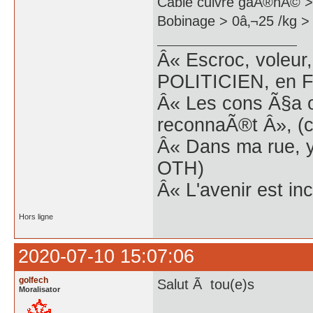
Cable cuivre gaÃ®nÃ© > 
Bobinage > 0â‚¬25 /kg > 
Â« Escroc, voleur,
POLITICIEN, en Fr
Â« Les cons Ã§a o
reconnaÃ®t Â», (c
Â« Dans ma rue, y
OTH)
Â« L'avenir est inc
Hors ligne
2020-07-10 15:07:06
golfech
Salut Ã tou(e)s
Moralisator