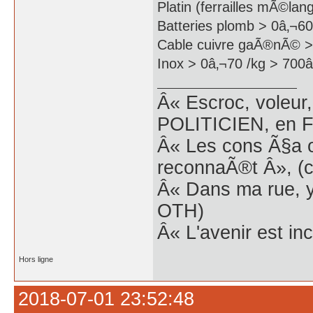
Platin (ferrailles mÃ©la
Batteries plomb > 0â‚¬60
Cable cuivre gaÃ®nÃ© > 
Inox > 0â‚¬70 /kg > 700â‚
Â« Escroc, voleur,
POLITICIEN, en Fr
Â« Les cons Ã§a o
reconnaÃ®t Â», (c
Â« Dans ma rue, y
OTH)
Â« L'avenir est inc
Hors ligne
2018-07-01 23:52:48