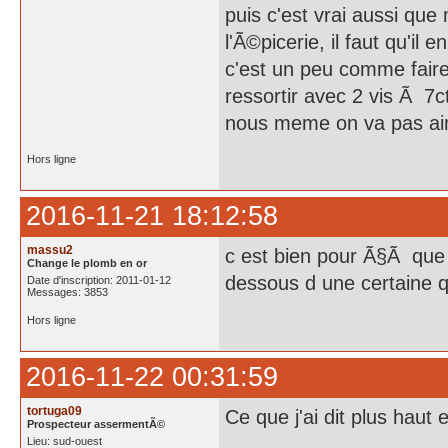
puis c'est vrai aussi qu
l'Ã©picerie, il faut qu'il 
c'est un peu comme fair
ressortir avec 2 vis Ã 7c
nous meme on va pas aim
Hors ligne
2016-11-21 18:12:58
massu2
c est bien pour Ã§Ã que 
Change le plomb en or
dessous d une certaine 
Date d'inscription: 2011-01-12
Messages: 3853
Hors ligne
2016-11-22 00:31:59
tortuga09
Ce que j'ai dit plus haut
Prospecteur assermentÃ©
Lieu: sud-ouest