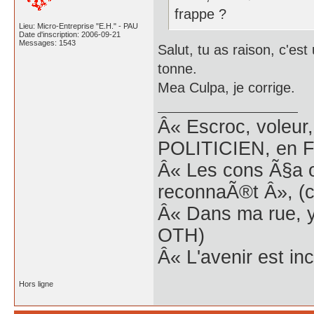
frappe ?
Lieu: Micro-Entreprise "E.H." - PAU
Date d'inscription: 2006-09-21
Messages: 1543
Salut, tu as raison, c'est
tonne.
Mea Culpa, je corrige.
Â« Escroc, voleur,
POLITICIEN, en Fr
Â« Les cons Ã§a o
reconnaÃ®t Â», (c
Â« Dans ma rue, y
OTH)
Â« L'avenir est inc
Hors ligne