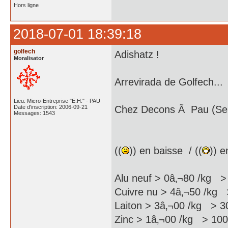
Hors ligne
2018-07-01 18:39:18
golfech
Adishatz !
Moralisator
Arrevirada de Golfech...
Lieu: Micro-Entreprise "E.H." - PAU
Date d'inscription: 2006-09-21
Chez Decons Ã Pau (Serr
Messages: 1543
((
)) en baisse / ((
)) e
Alu neuf > 0â‚¬80 /kg >
Cuivre nu > 4â‚¬50 /kg 
Laiton > 3â‚¬00 /kg > 3
Zinc > 1â‚¬00 /kg > 1000