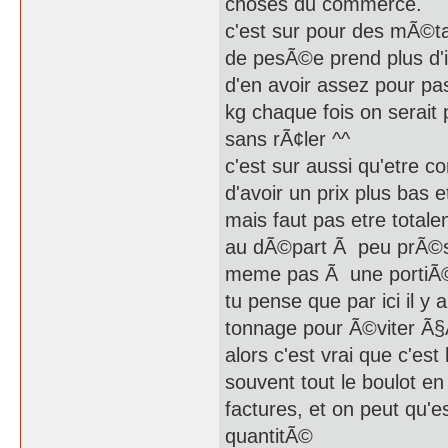
choses du commerce.
c'est sur pour des mÃ©ta
de pesÃ©e prend plus d'i
d'en avoir assez pour pa
kg chaque fois on serait
sans rÃ¢ler ^^
c'est sur aussi qu'etre c
d'avoir un prix plus bas 
mais faut pas etre total
au dÃ©part Ã peu prÃ©s c
meme pas Ã une portiÃ©
tu pense que par ici il y
tonnage pour Ã©viter Ã
alors c'est vrai que c'e
souvent tout le boulot en
factures, et on peut qu'e
quantitÃ©