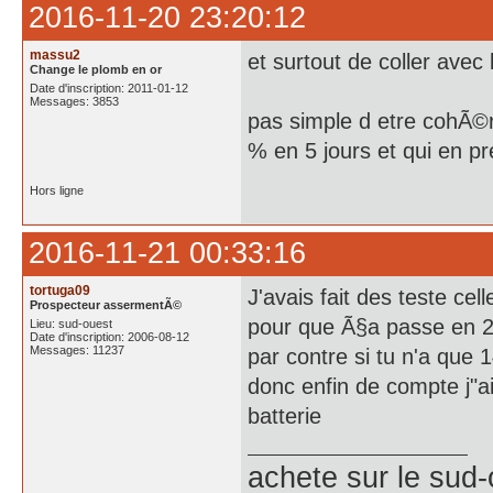
2016-11-20 23:20:12
massu2
et surtout de coller avec
Change le plomb en or
Date d'inscription: 2011-01-12
Messages: 3853
pas simple d etre cohÃ©r
% en 5 jours et qui en p
Hors ligne
2016-11-21 00:33:16
tortuga09
J'avais fait des teste cel
Prospecteur assermentÃ©
pour que Ã§a passe en 
Lieu: sud-ouest
Date d'inscription: 2006-08-12
Messages: 11237
par contre si tu n'a que
donc enfin de compte j"ai
batterie
achete
sur le sud