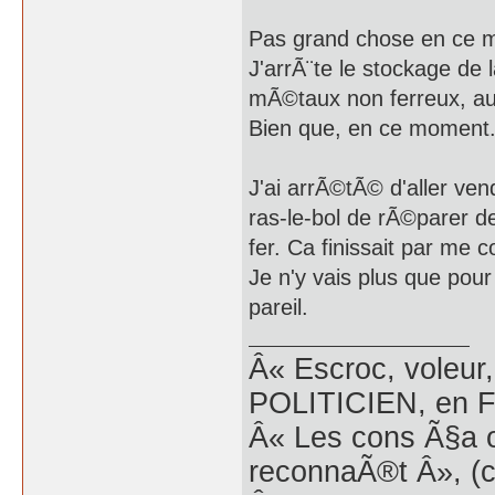
Pas grand chose en ce m
J'arrÃ¨te le stockage de l
mÃ©taux non ferreux, aux
Bien que, en ce moment.
J'ai arrÃ©tÃ© d'aller ven
ras-le-bol de rÃ©parer d
fer. Ca finissait par me c
Je n'y vais plus que pou
pareil.
Â« Escroc, voleur,
POLITICIEN, en Fr
Â« Les cons Ã§a o
reconnaÃ®t Â», (c