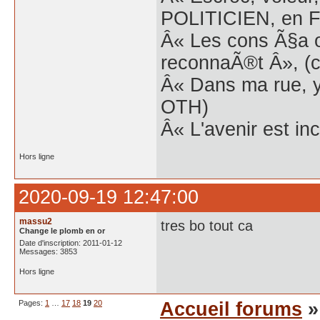
POLITICIEN, en Fr
Â« Les cons Ã§a o
reconnaÃ®t Â», (c
Â« Dans ma rue, y
OTH)
Â« L'avenir est inc
Hors ligne
2020-09-19 12:47:00
massu2
tres bo tout ca
Change le plomb en or
Date d'inscription: 2011-01-12
Messages: 3853
Hors ligne
Pages:
1
…
17
18
19
20
Accueil forums