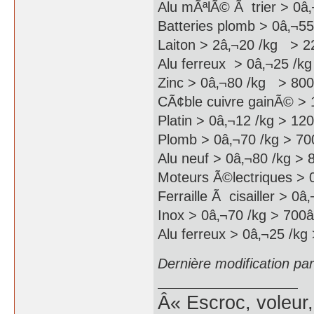
Alu mÃªlÃ© Ã trier > 0â
Batteries plomb > 0â‚¬55
Laiton > 2â‚¬20 /kg > 22
Alu ferreux > 0â‚¬25 /kg
Zinc > 0â‚¬80 /kg > 800â
CÃ¢ble cuivre gainÃ© > 
Platin > 0â‚¬12 /kg > 120
Plomb > 0â‚¬70 /kg > 700
Alu neuf > 0â‚¬80 /kg > 8
Moteurs Ã©lectriques > 0
Ferraille Ã cisailler > 0â
Inox > 0â‚¬70 /kg > 700â‚
Alu ferreux > 0â‚¬25 /kg 
Dernière modification pa
Â« Escroc, voleur,