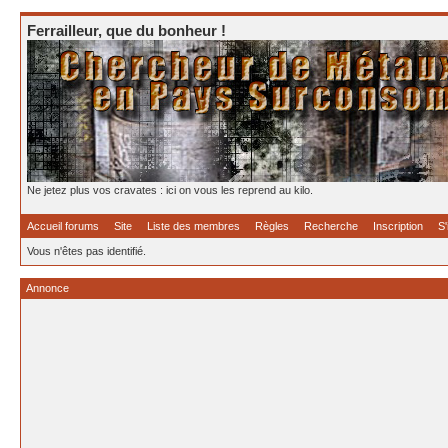
Ferrailleur, que du bonheur !
Ne jetez plus vos cravates : ici on vous les reprend au kilo.
Accueil forums
Site
Liste des membres
Règles
Recherche
Inscription
S'
Vous n'êtes pas identifié.
Annonce