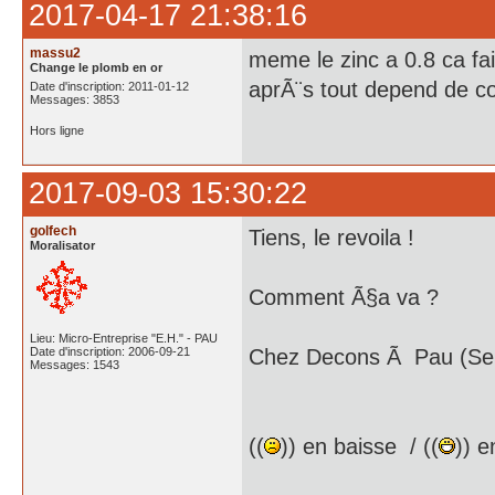
2017-04-17 21:38:16
massu2
meme le zinc a 0.8 ca fai
Change le plomb en or
aprÃ¨s tout depend de c
Date d'inscription: 2011-01-12
Messages: 3853
Hors ligne
2017-09-03 15:30:22
golfech
Tiens, le revoila !
Moralisator
Comment Ã§a va ?
Lieu: Micro-Entreprise "E.H." - PAU
Date d'inscription: 2006-09-21
Chez Decons Ã Pau (Serr
Messages: 1543
((
)) en baisse / ((
)) e