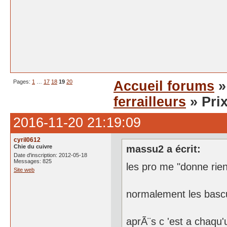
Pages:
1
…
17
18
19
20
Accueil forums
ferrailleurs
» Pri
2016-11-20 21:19:09
cyril0612
Chie du cuivre
massu2 a écrit:
Date d'inscription: 2012-05-18
Messages: 825
les pro me "donne rie
Site web
normalement les bascu
aprÃ¨s c 'est a chaqu'u