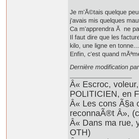
Je m'Ã©tais quelque peu
j'avais mis quelques mauv
Ca m'apprendra Ã ne pas
Il faut dire que les factu
kilo, une ligne en tonne...
Enfin, c'est quand mÃªm
Dernière modification pa
Â« Escroc, voleur,
POLITICIEN, en Fr
Â« Les cons Ã§a o
reconnaÃ®t Â», (c
Â« Dans ma rue, y
OTH)