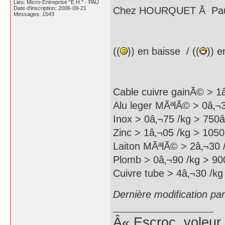
Lieu: Micro-Entreprise "E.H." - PAU
Date d'inscription: 2006-09-21
Chez HOURQUET Ã Pau (
Messages: 1543
((
)) en baisse / ((
)) e
Cable cuivre gainÃ© > 1â
Alu leger MÃªlÃ© > 0â‚¬3
Inox > 0â‚¬75 /kg > 750â‚
Zinc > 1â‚¬05 /kg > 1050
Laiton MÃªlÃ© > 2â‚¬30 /
Plomb > 0â‚¬90 /kg > 900
Cuivre tube > 4â‚¬30 /kg
Dernière modification pa
Â« Escroc, voleur,