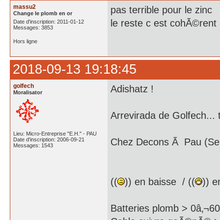
massu2
pas terrible pour le zinc
Change le plomb en or
le reste c est cohÃ©rent 
Date d'inscription: 2011-01-12
Messages: 3853
Hors ligne
2018-09-13 19:18:45
golfech
Adishatz !
Moralisator
Arrevirada de Golfech... 
Lieu: Micro-Entreprise "E.H." - PAU
Date d'inscription: 2006-09-21
Chez Decons Ã Pau (Ser
Messages: 1543
((
)) en baisse / ((
)) e
Batteries plomb > 0â‚¬60