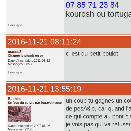
07 85 71 23 84
kourosh ou tortug
Hors ligne
2016-11-21 08:11:24
massu2
c 'est du petit boulot
Change le plomb en or
Date d'inscription: 2011-01-12
Messages: 3853
Hors ligne
2016-11-21 13:55:19
Bachlot
un coup tu gagnes un cou
Se fout du cuivre par intraveineuse
de pesÃ©e, car quand l'a
ce qui compte au pont c'
je vois pas qui va refuser
Date d'inscription: 2007-06-05
Messages: 23120