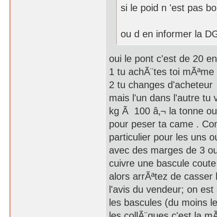
si le poid n 'est pas
ou d en informer la 
oui le pont c'est de 20 e
1 tu achÃ¨tes toi mÃªme
2 tu changes d'acheteur
mais l'un dans l'autre tu
kg Ã 100 â‚¬ la tonne ou
pour peser ta came . Co
particulier pour les uns 
avec des marges de 3 ou 4
cuivre une bascule coute
alors arrÃªtez de casser
l'avis du vendeur; on es
les bascules (du moins l
les collÃ¨gues c'est la m