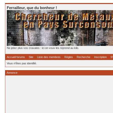
Ferrailleur, que du bonheur !
Ne jetez plus vos cravates : ici on vous les reprend au kilo.
Accueil forums
Site
Liste des membres
Règles
Recherche
Inscription
S'
Vous n'êtes pas identifié.
Annonce