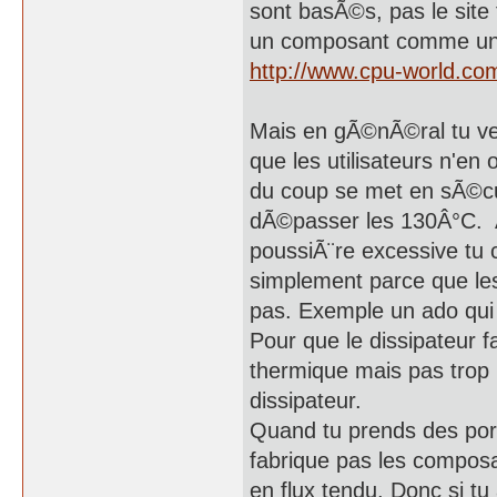
sont basÃ©s, pas le site 
un composant comme un 
http://www.cpu-world.co
Mais en gÃ©nÃ©ral tu ver
que les utilisateurs n'en 
du coup se met en sÃ©c
dÃ©passer les 130Â°C. Al
poussiÃ¨re excessive tu c
simplement parce que les g
pas. Exemple un ado qui l'
Pour que le dissipateur fa
thermique mais pas trop n
dissipateur.
Quand tu prends des por
fabrique pas les composa
en flux tendu. Donc si t