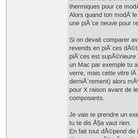
thermiques pour ce modÃ¨
Alors quand ton modÃ¨le v
une piÃ¨ce neuve pour re
Si on devait comparer av
revends en piÃ¨ces dÃ©t
piÃ¨ces est supÃ©rieure 
un Mac par exemple tu as
verre, mais cette vitre l
derniÃ¨rement) alors mÃ
pour X raison avant de le
composants.
Je vais te prendre un ex
tu te dis Ã§a vaut rien.
En fait tout dÃ©pend de