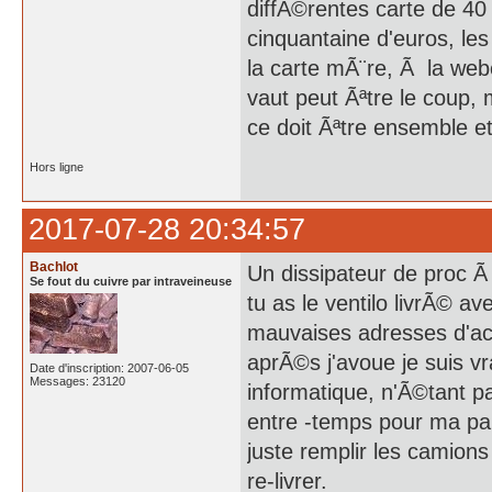
diffÃ©rentes carte de 40 
cinquantaine d'euros, les
la carte mÃ¨re, Ã la webc
vaut peut Ãªtre le coup, m
ce doit Ãªtre ensemble et
Hors ligne
2017-07-28 20:34:57
Bachlot
Un dissipateur de proc Ã
Se fout du cuivre par intraveineuse
tu as le ventilo livrÃ© a
mauvaises adresses d'a
aprÃ©s j'avoue je suis v
Date d'inscription: 2007-06-05
Messages: 23120
informatique, n'Ã©tant p
entre -temps pour ma par
juste remplir les camions 
re-livrer.