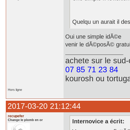
Quelqu un aurait il de
Oui une simple idÃ©e
venir le dÃ©posÃ© gratu
achete
sur le sud
07 85 71 23 84
kourosh ou tortug
Hors ligne
2017-03-20 21:12:44
recupefer
Change le plomb en or
Internovice a écrit: