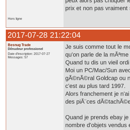
peux alors pas critiquer l
prix et non pas vraiment
Hors ligne
2017-07-28 21:22:04
Besnug Trade
Je suis comme tout le mon
Dénudeur professionel
qu'on parle de la mÃªme
Date d'inscription: 2017-07-27
Messages: 57
Quand tu dis un vieil ordi
Moi un PC/Mac/Sun avec
gÃ©nÃ©ral Goldcap ou no
c'est au plus tard 1997.
Alors franchement je n'
des piÃ¨ces dÃ©tachÃ©e
Quand je prends ebay je n
nombre d'objets vendus et