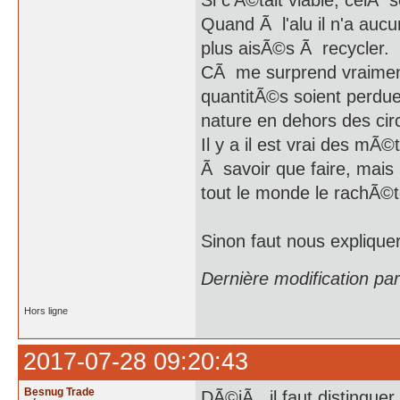
Si c'Ã©tait viable, celÃ se
Quand Ã l'alu il n'a au
plus aisÃ©s Ã recycler.
CÃ me surprend vraiment d
quantitÃ©s soient perdu
nature en dehors des cir
Il y a il est vrai des m
Ã savoir que faire, mais l
tout le monde le rachÃ©te
Sinon faut nous expliqu
Dernière modification pa
Hors ligne
2017-07-28 09:20:43
Besnug Trade
DÃ©jÃ , il faut distingue