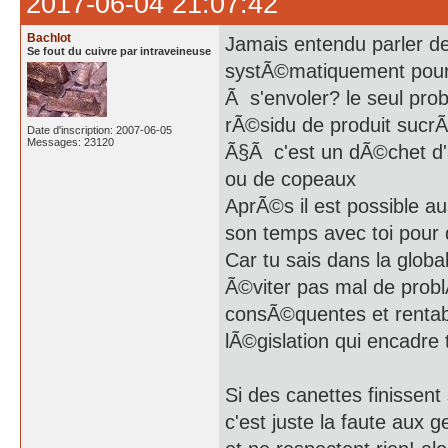
2017-06-04 21:07:42
Bachlot
Jamais entendu parler 
Se fout du cuivre par intraveineuse
systÃ©matiquement pour r
Ã s'envoler? le seul pro
rÃ©sidu de produit sucrÃ
Date d'inscription: 2007-06-05
Messages: 23120
Ã§Ã c'est un dÃ©chet d'a
ou de copeaux
AprÃ©s il est possible aus
son temps avec toi pour 
Car tu sais dans la glob
Ã©viter pas mal de probl
consÃ©quentes et rentable
lÃ©gislation qui encadre t
Si des canettes finissent 
c'est juste la faute aux