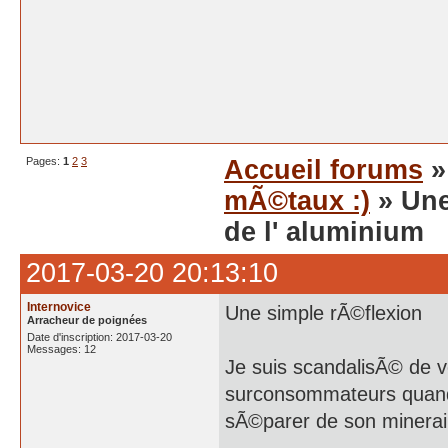
Pages:
1
2
3
Accueil forums
mÃ©taux :)
» Une
de l' aluminium
2017-03-20 20:13:10
Internovice
Une simple rÃ©flexion
Arracheur de poignées
Date d'inscription: 2017-03-20
Messages: 12
Je suis scandalisÃ© de v
surconsommateurs quand o
sÃ©parer de son minerai 