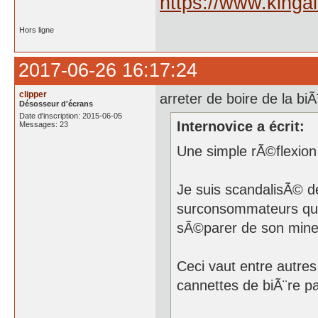
https://www.kinga
Hors ligne
2017-06-26 16:17:24
clipper
arreter de boire de la b
Désosseur d'écrans
Date d'inscription: 2015-06-05
Internovice a écrit:
Messages: 23
Une simple rÃ©flexion
Je suis scandalisÃ© de
surconsommateurs quan
sÃ©parer de son miner
Ceci vaut entre autres 
cannettes de biÃ¨re p