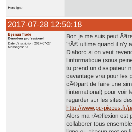
Hors ligne
2017-07-28 12:50:18
Besnug Trade
Bon je me suis peut Ãªtr
Dénudeur professionel
´tÃ© ultime quand il n'y a
Date d'inscription: 2017-07-27
Messages: 57
D'abord si on veut reven
l'informatique (sous pein
tu prend un dissipateur n'
davantage vrai pour les p
dÃ©part de faire une sim
l'international) pour voi
regarder sur les sites d
http://www.pc-pieces.fr/
Alors ma rÃ©flexion est 
collaborer tous ensemble 
ligne ou chacun met en l