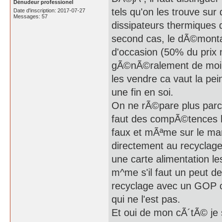
Dénudeur professionel
tels qu'on les trouve sur 
Date d'inscription: 2017-07-27
Messages: 57
dissipateurs thermiques d
second cas, le dÃ©monta
d'occasion (50% du prix 
gÃ©nÃ©ralement de moins
les vendre ca vaut la pei
une fin en soi.
On ne rÃ©pare plus parce
faut des compÃ©tences h
faux et mÃªme sur le mar
directement au recyclage 
une carte alimentation l
m^me s'il faut un peut d
recyclage avec un GOP c
qui ne l'est pas.
Et oui de mon cÃ´tÃ© je s