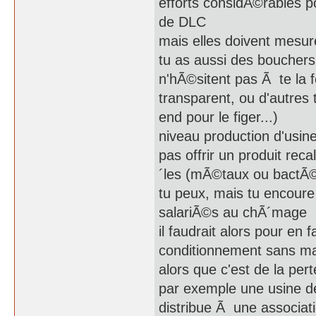
efforts considÃ©rables p
de DLC
mais elles doivent mesure
tu as aussi des bouchers q
n'hÃ©sitent pas Ã te la 
transparent, ou d'autres 
end pour le figer...)
niveau production d'usin
pas offrir un produit rec
´les (mÃ©taux ou bactÃ©
tu peux, mais tu encoure 
salariÃ©s au chÃ´mage
il faudrait alors pour en
conditionnement sans mar
alors que c'est de la pert
par exemple une usine de
distribue Ã une associa