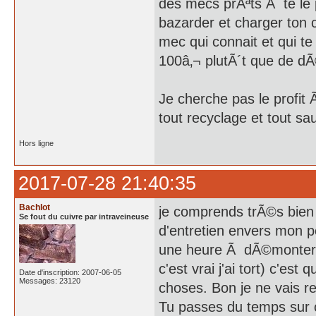
des mecs prÃªts Ã te le 
bazarder et charger ton 
mec qui connait et qui t
100â‚¬ plutÃ´t que de d
Je cherche pas le profit 
tout recyclage et tout sa
Hors ligne
2017-07-28 21:40:35
Bachlot
je comprends trÃ©s bie
Se fout du cuivre par intraveineuse
d'entretien envers mon p
une heure Ã dÃ©monter les
c'est vrai j'ai tort) c'e
Date d'inscription: 2007-06-05
Messages: 23120
choses. Bon je ne vais re
Tu passes du temps sur ce