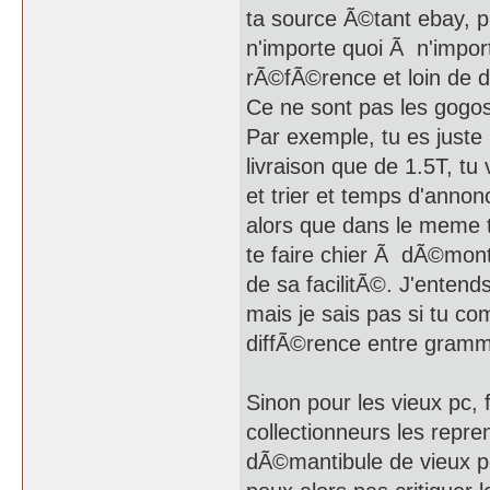
ta source Ã©tant ebay, p
n'importe quoi Ã n'impor
rÃ©fÃ©rence et loin de d
Ce ne sont pas les gogos 
Par exemple, tu es juste 
livraison que de 1.5T, t
et trier et temps d'annon
alors que dans le meme te
te faire chier Ã dÃ©mont
de sa facilitÃ©. J'entend
mais je sais pas si tu co
diffÃ©rence entre gramm
Sinon pour les vieux pc, 
collectionneurs les repr
dÃ©mantibule de vieux p