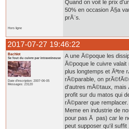
Quand on voit le prix d'
50% en occasion Ã§a vaud
prÃ¨s.
Hors ligne
2017-07-27 19:46:22
Bachlot
A une Ã©poque les dissip
Se fout du cuivre par intraveineuse
Ã©poque le cuivre valait
plus longtemps et Ãªtre
rÃ©parable, on prÃ©fÃ©r
Date d'inscription: 2007-06-05
Messages: 23120
d'autres mÃ©taux, mais 
profit sur du matos qui 
rÃ©parer que remplacer.
Meme en industrie de nos
pour pas Ã pas) car le n
peut supposer qu'il suffi