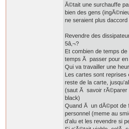
Ã©tait une surchauffe pa
bien des gens (ingÃ©nie
ne seraient plus daccord
Revendre des dissipateurs
5â‚¬?
Et combien de temps de
temps Ã passer pour en
Qui va travailler une heu
Les cartes sont reprises
reste de la carte, jusqu'
(saut Ã savoir rÃ©parer l
black)
Quand Ã un dÃ©pot de fe
personnel (meme au smic)
d'alu et les revendre si p