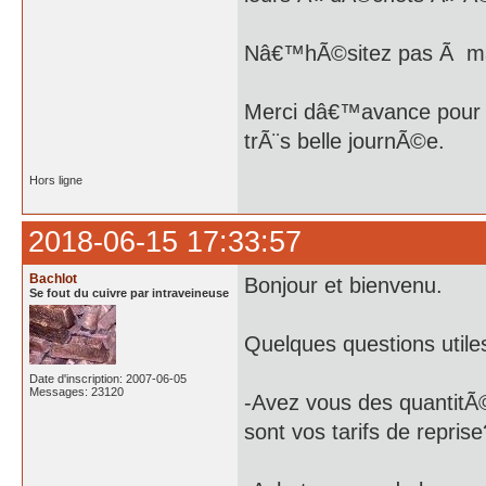
Nâ€™hÃ©sitez pas Ã mâ€
Merci dâ€™avance pour v
trÃ¨s belle journÃ©e.
Hors ligne
2018-06-15 17:33:57
Bachlot
Bonjour et bienvenu.
Se fout du cuivre par intraveineuse
Quelques questions util
Date d'inscription: 2007-06-05
Messages: 23120
-Avez vous des quantitÃ©
sont vos tarifs de repris