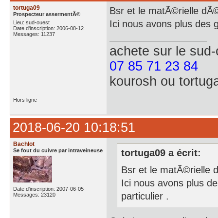
tortuga09
Bsr et le matÃ©rielle dÃ
Prospecteur assermentÃ©
Ici nous avons plus des 
Lieu: sud-ouest
Date d'inscription: 2006-08-12
Messages: 11237
achete
sur le sud
07 85 71 23 84
kourosh ou tortug
Hors ligne
2018-06-20 10:18:51
Bachlot
Se fout du cuivre par intraveineuse
tortuga09 a écrit:
Bsr et le matÃ©rielle
Ici nous avons plus d
Date d'inscription: 2007-06-05
particulier .
Messages: 23120