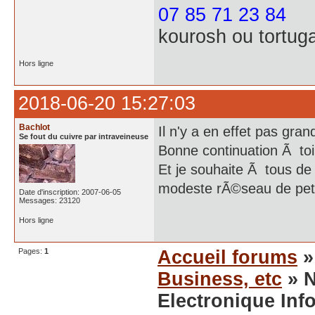
07 85 71 23 84
kourosh ou tortug
Hors ligne
2018-06-20 15:27:03
Bachlot
Il n'y a en effet pas gr
Se fout du cuivre par intraveineuse
Bonne continuation Ã toi
Et je souhaite Ã tous de 
modeste rÃ©seau de peti
Date d'inscription: 2007-06-05
Messages: 23120
Hors ligne
Pages:
1
Accueil forums
Business, etc
» N
Electronique Inf