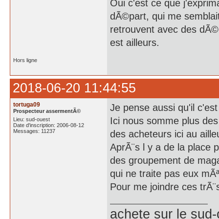
Oui c'est ce que j'expri
dÃ©part, qui me semblai
retrouvent avec des dÃ©c
est ailleurs.
Hors ligne
2018-06-20 11:44:55
tortuga09
Je pense aussi qu'il c'es
Prospecteur assermentÃ©
Ici nous somme plus des
Lieu: sud-ouest
Date d'inscription: 2006-08-12
Messages: 11237
des acheteurs ici au aille
AprÃ¨s l y a de la place 
des groupement de mag
qui ne traite pas eux m
Pour me joindre ces trÃ¨s
achete
sur le sud