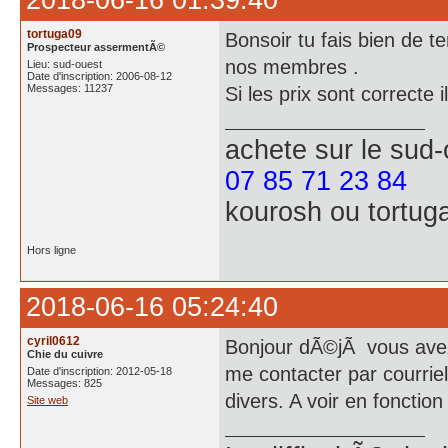
2018-06-16 01:39:40
tortuga09
Bonsoir tu fais bien de 
Prospecteur assermentÃ©
nos membres .
Lieu: sud-ouest
Date d'inscription: 2006-08-12
Messages: 11237
Si les prix sont correcte
achete
sur le sud
07 85 71 23 84
kourosh ou tortug
Hors ligne
2018-06-16 05:24:40
cyril0612
Bonjour dÃ©jÃ vous avez
Chie du cuivre
me contacter par courriel
Date d'inscription: 2012-05-18
Messages: 825
divers. A voir en fonctio
Site web