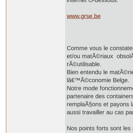
internet ci-dessous.
www.grse.be
Comme vous le constater
et/ou matÃ©riaux obsol
rÃ©utilisable.
Bien entendu le matÃ©rie
lâ€™Ã©conomie Belge.
Notre mode fonctionneme
partenaire des containers
remplaÃ§ons et payons l
aussi travailler au cas pa
Nos points forts sont les 