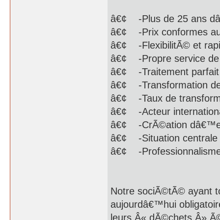
â€¢ -Plus de 25 ans d
â€¢ -Prix conformes a
â€¢ -FlexibilitÃ© et rap
â€¢ -Propre service de 
â€¢ -Traitement parfait
â€¢ -Transformation de
â€¢ -Taux de transforma
â€¢ -Acteur internation
â€¢ -CrÃ©ation dâ€™emp
â€¢ -Situation centrale
â€¢ -Professionnalism
Notre sociÃ©tÃ© ayant to
aujourdâ€™hui obligatoir
leurs Â« dÃ©chets Â» Ã©l