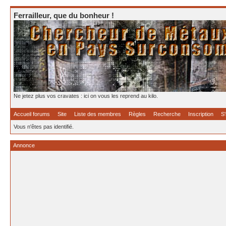
Ferrailleur, que du bonheur !
Ne jetez plus vos cravates : ici on vous les reprend au kilo.
Accueil forums
Site
Liste des membres
Règles
Recherche
Inscription
S'
Vous n'êtes pas identifié.
Annonce