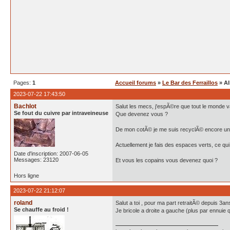
Pages:
1
Accueil forums
»
Le Bar des Ferraillos
» Al
2023-07-22 17:43:50
Bachlot
Salut les mecs, j'espÃ©re que tout le monde
Se fout du cuivre par intraveineuse
Que devenez vous ?
De mon cotÃ© je me suis recyclÃ© encore une f
Actuellement je fais des espaces verts, ce qu
Date d'inscription: 2007-06-05
Messages: 23120
Et vous les copains vous devenez quoi ?
Hors ligne
2023-07-22 21:12:07
roland
Salut a toi , pour ma part retraitÃ© depuis 3a
Se chauffe au froid !
Je bricole a droite a gauche (plus par ennuie 