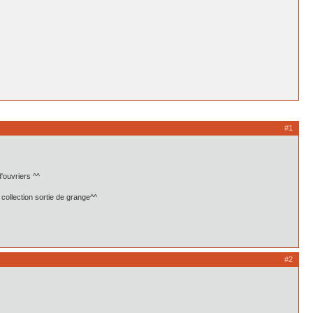
#1
'ouvriers ^^
collection sortie de grange^^
#2