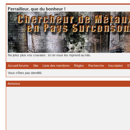
Ferrailleur, que du bonheur !
Ne jetez plus vos cravates : ici on vous les reprend au kilo.
Accueil forums
Site
Liste des membres
Règles
Recherche
Inscription
S'
Vous n'êtes pas identifié.
Annonce