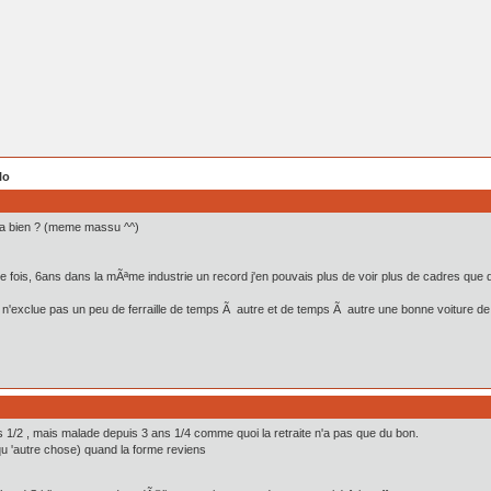
lo
 va bien ? (meme massu ^^)
ois, 6ans dans la mÃªme industrie un record j'en pouvais plus de voir plus de cadres que d
i n'exclue pas un peu de ferraille de temps Ã autre et de temps Ã autre une bonne voiture de 
ns 1/2 , mais malade depuis 3 ans 1/4 comme quoi la retraite n'a pas que du bon.
qu 'autre chose) quand la forme reviens