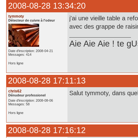
2008-08-28 13:34:20
tymmoty
j'ai une vieille table a r
Détecteur de cuivre à l'odeur
avec des grappe de raisin
Aie Aie Aie ! te 
Date d'inscription: 2008-04-21
Messages: 414
Hors ligne
2008-08-28 17:11:13
chris62
Salut tymmoty, dans quel 
Dénudeur professionel
Date d'inscription: 2008-08-06
Messages: 58
Hors ligne
2008-08-28 17:16:12