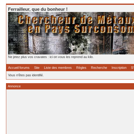
Ferrailleur, que du bonheur !
Ne jetez plus vos cravates : ici on vous les reprend au kilo.
Accueil forums
Site
Liste des membres
Règles
Recherche
Inscription
S'
Vous n'êtes pas identifié.
Annonce