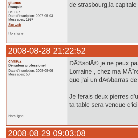
gitanos
de strasbourg,la capitale
Rouquin
Lieu: 67
Date d'inscription: 2007-05-03
Messages: 1997
Site web
Hors ligne
2008-08-28 21:22:52
chris62
DÃ©solÃ© je ne peux pas
Dénudeur professionel
Lorraine , chez ma MÃ¨r
Date d'inscription: 2008-08-06
Messages: 58
que j'ai un dÃ©barras de
Je ferais deux pierres d'
ta table sera vendue d'ic
Hors ligne
2008-08-29 09:03:08