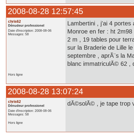
2008-08-28 12:57:45
chris62
Lambertini , j'ai 4 port
Dénudeur professionel
Monroe en fer : ht 2m98 ,
Date d'inscription: 2008-08-06
Messages: 58
2 m , 19 tables pour terra
sur la Braderie de Lille le
septembre , aprÃ¨s la Mai
blanc immatriculÃ© 62 , 
Hors ligne
2008-08-28 13:07:24
chris62
dÃ©solÃ© , je tape trop vi
Dénudeur professionel
Date d'inscription: 2008-08-06
Messages: 58
Hors ligne