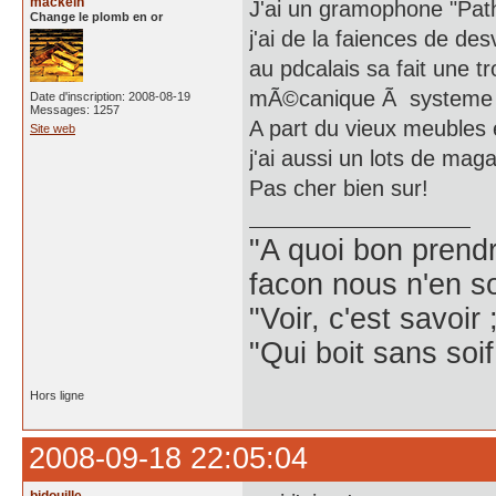
mackein
J'ai un gramophone "Path
Change le plomb en or
j'ai de la faiences de des
au pdcalais sa fait une t
mÃ©canique Ã systeme d'h
Date d'inscription: 2008-08-19
Messages: 1257
A part du vieux meubles e
Site web
j'ai aussi un lots de magaz
Pas cher bien sur!
"A quoi bon prendr
facon nous n'en so
"Voir, c'est savoir 
"Qui boit sans soif
Hors ligne
2008-09-18 22:05:04