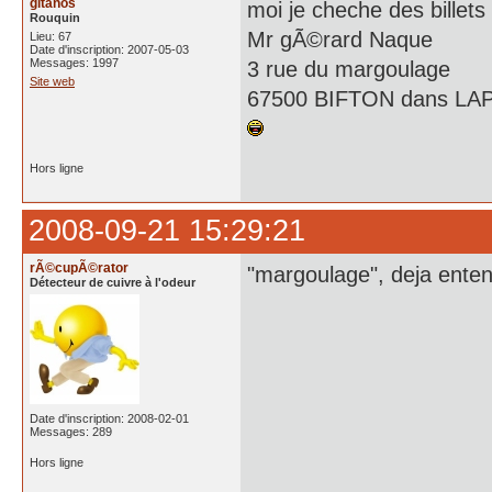
gitanos
moi je cheche des billet
Rouquin
Mr gÃ©rard Naque
Lieu: 67
Date d'inscription: 2007-05-03
Messages: 1997
3 rue du margoulage
Site web
67500 BIFTON dans L
Hors ligne
2008-09-21 15:29:21
rÃ©cupÃ©rator
"margoulage", deja enten
Détecteur de cuivre à l'odeur
Date d'inscription: 2008-02-01
Messages: 289
Hors ligne