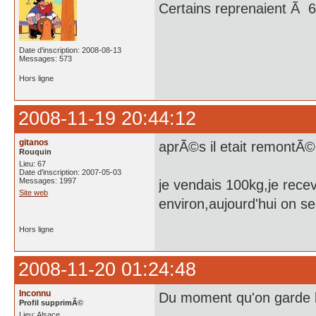
Certains reprenaient Ã 6
Date d'inscription: 2008-08-13
Messages: 573
Hors ligne
2008-11-19 20:44:12
gitanos
aprÃ©s il etait remontÃ© 
Rouquin
Lieu: 67
Date d'inscription: 2007-05-03
Messages: 1997
je vendais 100kg,je recev
Site web
environ,aujourd'hui on 
Hors ligne
2008-11-20 01:24:48
Inconnu
Du moment qu'on garde l
Profil supprimÃ©
Lieu: Alsace