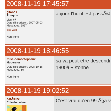
2008-11-19 17:45:57
gitanos
aujourd'hui il est pass
Rouquin
Lieu: 67
Date d'inscription: 2007-05-03
Messages: 1997
Site web
Hors ligne
2008-11-19 18:46:55
miss-demontepneux
sa va peut etre descen
Moderator
1800â‚¬ /tonne
Date d'inscription: 2008-10-18
Messages: 80
Hors ligne
2008-11-19 19:02:52
cafÃ©ine
C'est vrai qu'en 99 Ã§a v
Chie du cuivre