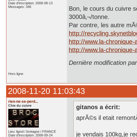
Date d'inscription: 2008-08-13
Messages: 346
Bon, le cours du cuivre s
3000â‚¬/tonne.
Par contre, les autre mÃ©t
http://recycling.skynetbl
http://www.la-chronique-
http://www.la-chronique-
Dernière modification pa
Hors ligne
2008-11-20 11:03:43
rien-ne-se-perd...
Chie du cuivre
gitanos a écrit:
aprÃ©s il etait remontÃ
Lieu: lignol / bretagne / FRANCE
je vendais 100kg,je re
Date d'inscription: 2008-09-24