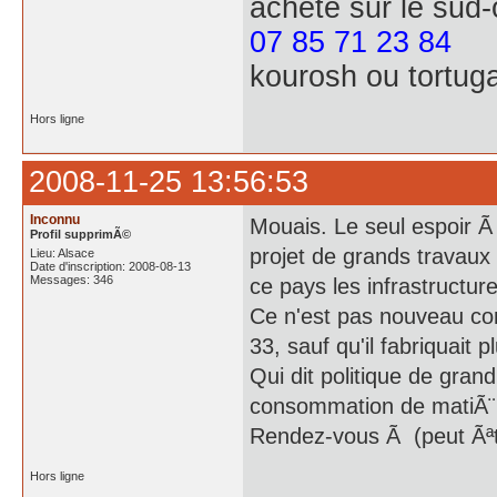
achete
sur le sud
07 85 71 23 84
kourosh ou tortug
Hors ligne
2008-11-25 13:56:53
Inconnu
Mouais. Le seul espoir Ã
Profil supprimÃ©
projet de grands travau
Lieu: Alsace
Date d'inscription: 2008-08-13
Messages: 346
ce pays les infrastructu
Ce n'est pas nouveau co
33, sauf qu'il fabriquait
Qui dit politique de gran
consommation de matiÃ¨
Rendez-vous Ã (peut Ãªtr
Hors ligne