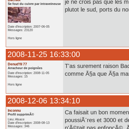
Bachlot
je ne crois pas que les mei
Se fout du cuivre par intraveineuse
plutot le sud, ports du nor
Date d'inscription: 2007-06-05
Messages: 23120
Hors ligne
2008-11-25 16:33:00
Denud'fil 77
T'as surement raison Bach
Arracheur de poignées
comme Ã§a que Ã§a ma
Date d'inscription: 2008-11-05
Messages: 15
Hors ligne
2008-12-06 13:34:10
Inconnu
Ca faisait un bon moment
Profil supprimÃ©
poussiÃ¨res et 3000 et d
Lieu: Alsace
Date d'inscription: 2008-08-13
Messages: 346
n'Ã©tait pas enfoncÃ©, Ã§