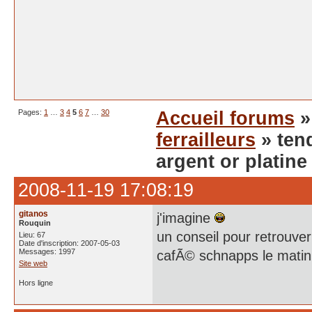
Pages:
1
…
3
4
5
6
7
…
30
Accueil forums
ferrailleurs
» ten
argent or platin
2008-11-19 17:08:19
gitanos
j'imagine
Rouquin
un conseil pour retrouve
Lieu: 67
Date d'inscription: 2007-05-03
Messages: 1997
cafÃ© schnapps le mati
Site web
Hors ligne