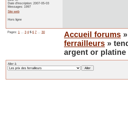
Date d'inscription: 2007-05-03
Messages: 1997
Site web
Hors ligne
Pages:
1
…
3
4
5
6
7
…
30
Accueil forums
ferrailleurs
» ten
argent or platin
Aller à