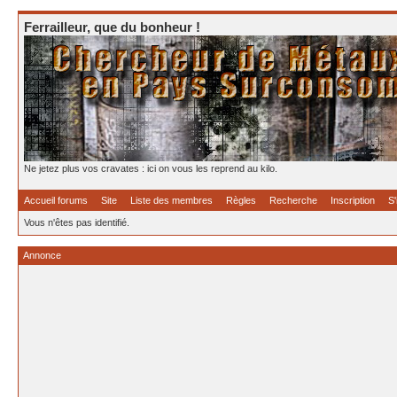
Ferrailleur, que du bonheur !
Ne jetez plus vos cravates : ici on vous les reprend au kilo.
Accueil forums
Site
Liste des membres
Règles
Recherche
Inscription
S'
Vous n'êtes pas identifié.
Annonce