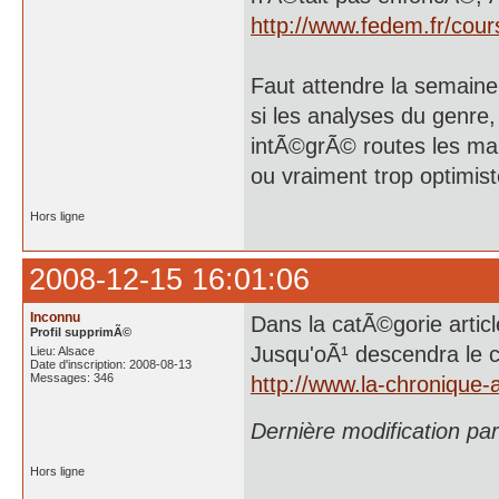
http://www.fedem.fr/co
Faut attendre la semaine
si les analyses du genre
intÃ©grÃ© routes les mau
ou vraiment trop optimis
Hors ligne
2008-12-15 16:01:06
Inconnu
Dans la catÃ©gorie articl
Profil supprimÃ©
Jusqu'oÃ¹ descendra le c
Lieu: Alsace
Date d'inscription: 2008-08-13
Messages: 346
http://www.la-chronique-
Dernière modification pa
Hors ligne