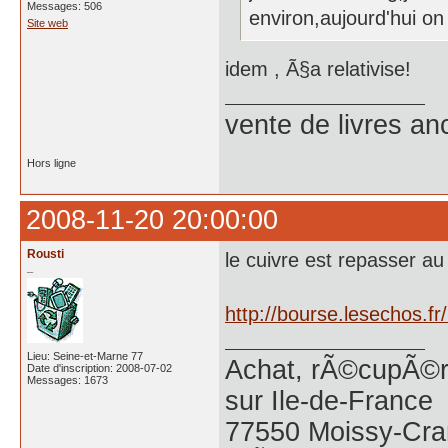
Messages: 506
environ,aujourd'hui o
Site web
idem , Ã§a relativise!
vente de livres an
Hors ligne
2008-11-20 20:00:00
Rousti
le cuivre est repasser au
_
http://bourse.lesechos.
Lieu: Seine-et-Marne 77
Achat, rÃ©cupÃ©ra
Date d'inscription: 2008-07-02
Messages: 1673
sur Ile-de-France
77550 Moissy-Cra