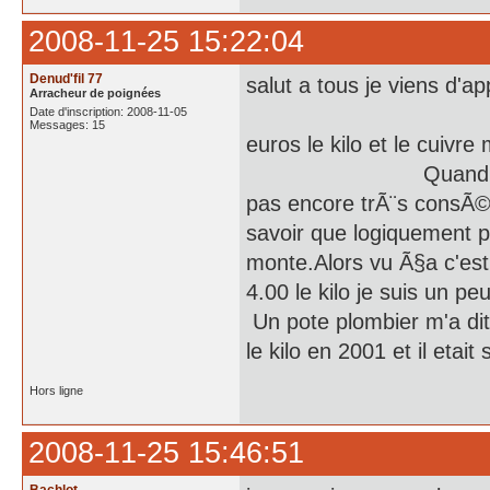
2008-11-25 15:22:04
Denud'fil 77
salut a tous je viens 
Arracheur de poignées
Le cuivr
Date d'inscription: 2008-11-05
Messages: 15
euros le kilo et l
Quand j'entend Ã§a
pas encore trÃ¨s consÃ©
savoir que logiquement pl
monte.Alors vu Ã§a c'est 
4.00 le kilo 
Un pote plombier m'a dit 
le kilo en 2001 et il etait
Hors ligne
2008-11-25 15:46:51