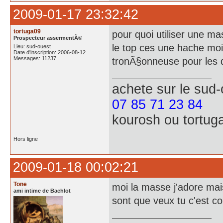
2009-01-17 23:32:42
tortuga09
pour quoi utiliser une ma
Prospecteur assermentÃ©
le top ces une hache moi 
Lieu: sud-ouest
Date d'inscription: 2006-08-12
Messages: 11237
tronÃ§onneuse pour les 
achete
sur le sud
07 85 71 23 84
kourosh ou tortug
Hors ligne
2009-01-18 00:02:21
Tone
moi la masse j'adore mais
ami intime de Bachlot
sont que veux tu c'est 