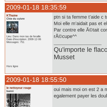
2009-01-18 18:35:59
KThaine
ptn si ta femme t'aide c 
Chie du cuivre
Moi elle m'aidait pas et
Par contre elle Ã©tait con
rÃ©cupe^^
Lieu: Dans mon tas de feraille
Date d'inscription: 2008-12-06
Messages: 751
Qu'importe le flaco
Musset
Hors ligne
2009-01-18 18:55:50
le nettoyeur rouge
oui mais moi on est 2 a m
banni
egalement payer les dou