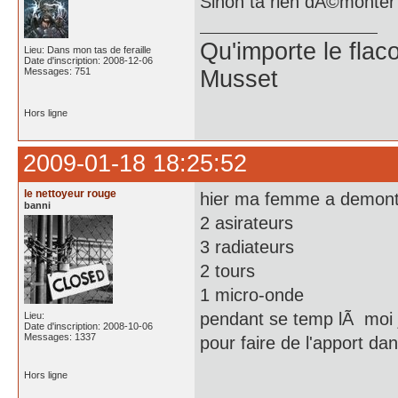
Sinon ta rien dÃ©monter
Qu'importe le flaco
Lieu: Dans mon tas de feraille
Date d'inscription: 2008-12-06
Messages: 751
Musset
Hors ligne
2009-01-18 18:25:52
le nettoyeur rouge
hier ma femme a demont
banni
2 asirateurs
3 radiateurs
2 tours
1 micro-onde
pendant se temp lÃ moi j
Lieu:
Date d'inscription: 2008-10-06
Messages: 1337
pour faire de l'apport da
Hors ligne