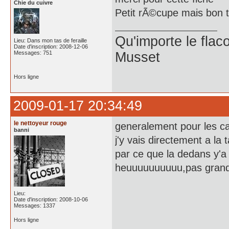
Chie du cuivre
Petit rÃ©cupe mais bon 
Qu'importe le flaco
Lieu: Dans mon tas de feraille
Date d'inscription: 2008-12-06
Messages: 751
Musset
Hors ligne
2009-01-17 20:34:49
le nettoyeur rouge
generalement pour les caf
banni
j'y vais directement a la
par ce que la dedans y'a 
heuuuuuuuuuu,pas gran
Lieu:
Date d'inscription: 2008-10-06
Messages: 1337
Hors ligne