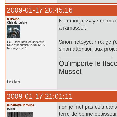
2009-01-17 20:45:16
KThaine
Non moi j'essaye un max
Chie du cuivre
a ramasser.
Sinon netoyyeur rouge j'
Lieu: Dans mon tas de feraille
Date d'inscription: 2008-12-06
sinon attention aux project
Messages: 751
Qu'importe le flaco
Musset
Hors ligne
2009-01-17 21:01:11
le nettoyeur rouge
non je met pas cela dans
banni
terre de bonne epaisseur