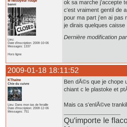
le nettoyeur rouge
ok sa marche j'accepte t
banni
c'est vraiment gentil de a
pour ma part j'en ai pas
je dirais quelques caiss
Dernière modification pa
Lieu:
Date d'inscription: 2008-10-06
Messages: 1337
Hors ligne
2009-01-18 18:11:52
KThaine
Ben dÃ©s que je chope un 
Chie du cuivre
chiant c le plastoke et p
Mais ca s'enlÃ©ve trankil
Lieu: Dans mon tas de feraille
Date d'inscription: 2008-12-06
Messages: 751
Qu'importe le flaco