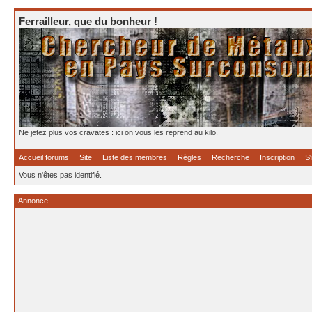
Ferrailleur, que du bonheur !
Ne jetez plus vos cravates : ici on vous les reprend au kilo.
Accueil forums
Site
Liste des membres
Règles
Recherche
Inscription
S'
Vous n'êtes pas identifié.
Annonce