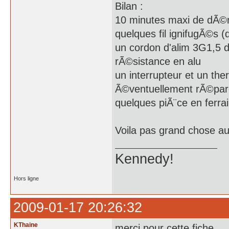
Bilan :
10 minutes maxi de dÃ
quelques fil ignifugÃ©s
un cordon d'alim 3G1,5 
rÃ©sistance en alu
un interrupteur et un th
Ã©ventuellement rÃ©parer
quelques piÃ¨ce en ferrail
Voila pas grand chose au
Kennedy!
Hors ligne
2009-01-17 20:26:32
KThaine
merci pour cette fiche