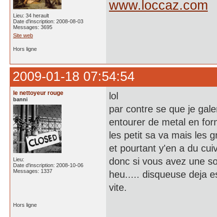
www.loccaz.com
Lieu: 34 herault
Date d'inscription: 2008-08-03
Messages: 3695
Site web
Hors ligne
2009-01-18 07:54:54
le nettoyeur rouge
lol
banni
par contre se que je gal
entourer de metal en fo
les petit sa va mais les 
et pourtant y'en a du cui
donc si vous avez une sol
Lieu:
Date d'inscription: 2008-10-06
Messages: 1337
heu..... disqueuse deja e
vite.
Hors ligne