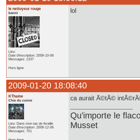
le nettoyeur rouge
lol
banni
Lieu:
Date d'inscription: 2008-10-06
Messages: 1337
Hors ligne
2009-01-20 18:08:40
KThaine
ca aurait Ã©tÃ© intÃ©rÃ
Chie du cuivre
Qu'importe le flaco
Musset
Lieu: Dans mon tas de feraille
Date d'inscription: 2008-12-06
Messages: 751
Hors ligne