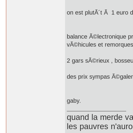
on est plutÃ´t Ã 1 euro d
balance Ã©lectronique pr
vÃ©hicules et remorque
2 gars sÃ©rieux , bosse
des prix sympas Ã©gale
gaby.
quand la merde vau
les pauvres n'auron