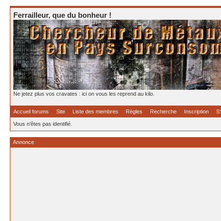
Ferrailleur, que du bonheur !
Ne jetez plus vos cravates : ici on vous les reprend au kilo.
Accueil forums
Site
Liste des membres
Règles
Recherche
Inscription
S'
Vous n'êtes pas identifié.
Annonce