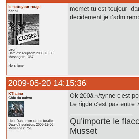
le nettoyeur rouge
memet tu est toujour da
banni
decidement je t'admirem
Lieu:
Date d'inscription: 2008-10-06
Messages: 1337
Hors ligne
2009-05-20 14:15:36
KThaine
Ok 200â‚¬/tynne c'est pou
Chie du cuivre
Le rigde c'est pas entr
Qu'importe le flaco
Lieu: Dans mon tas de feraille
Date d'inscription: 2008-12-06
Messages: 751
Musset