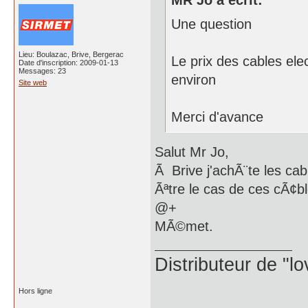
MR Jo a écrit:
Une question
Lieu: Boulazac, Brive, Bergerac
Le prix des cables ele
Date d'inscription: 2009-01-13
Messages: 23
environ
Site web
Merci d'avance
Salut Mr Jo,
Ã Brive j'achÃ¨te les ca
Ãªtre le cas de ces cÃ¢b
@+
MÃ©met.
Distributeur de "l
Hors ligne