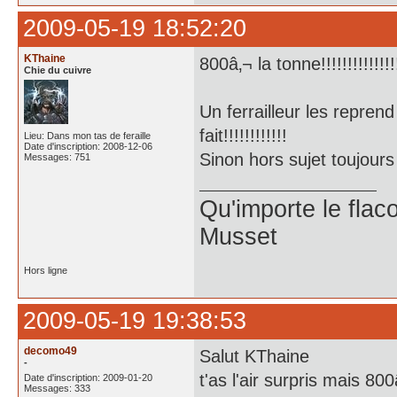
2009-05-19 18:52:20
KThaine
800â‚¬ la tonne!!!!!!!!!!!!!!!
Chie du cuivre
Un ferrailleur les repre
fait!!!!!!!!!!!!
Lieu: Dans mon tas de feraille
Date d'inscription: 2008-12-06
Sinon hors sujet toujours
Messages: 751
Qu'importe le flaco
Musset
Hors ligne
2009-05-19 19:38:53
decomo49
Salut KThaine
-
t'as l'air surpris mais 80
Date d'inscription: 2009-01-20
Messages: 333