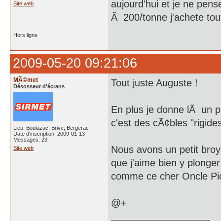
aujourd'hui et je ne pens
Site web
Ã 200/tonne j'achete tou
Hors ligne
2009-05-20 09:21:06
MÃ©met
Tout juste Auguste !
Désosseur d'écrans
En plus je donne lÃ un p
c'est des cÃ¢bles "rigide
Lieu: Boulazac, Brive, Bergerac
Date d'inscription: 2009-01-13
Messages: 23
Nous avons un petit broyeu
Site web
que j'aime bien y plonge
comme ce cher Oncle Pics
@+