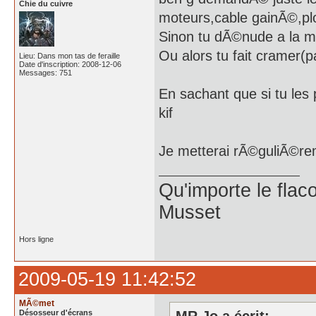
Chie du cuivre
moteurs,cable gainÃ©,plo
Sinon tu dÃ©nude a la ma
Ou alors tu fait cramer(
Lieu: Dans mon tas de feraille
Date d'inscription: 2008-12-06
Messages: 751
En sachant que si tu les 
kif
Je metterai rÃ©guliÃ©rem
Qu'importe le flaco
Musset
Hors ligne
2009-05-19 11:42:52
MÃ©met
Désosseur d'écrans