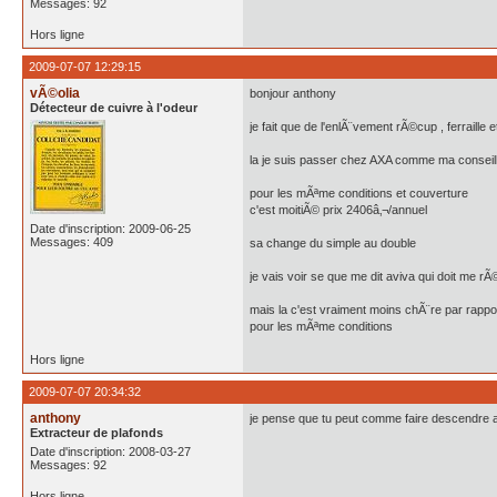
Messages: 92
Hors ligne
2009-07-07 12:29:15
vÃ©olia
bonjour anthony
Détecteur de cuivre à l'odeur
je fait que de l'enlÃ¨vement rÃ©cup , ferraille
la je suis passer chez AXA comme ma conseill
pour les mÃªme conditions et couverture
c'est moitiÃ© prix 2406â‚¬/annuel
Date d'inscription: 2009-06-25
Messages: 409
sa change du simple au double
je vais voir se que me dit aviva qui doit me r
mais la c'est vraiment moins chÃ¨re par rappo
pour les mÃªme conditions
Hors ligne
2009-07-07 20:34:32
anthony
je pense que tu peut comme faire descendre 
Extracteur de plafonds
Date d'inscription: 2008-03-27
Messages: 92
Hors ligne