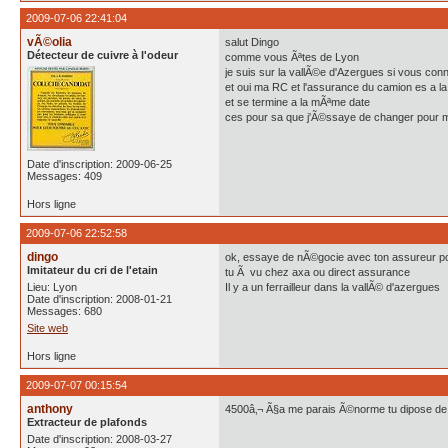
2009-07-06 22:41:04
vÃ©olia
salut Dingo
Détecteur de cuivre à l'odeur
comme vous Ãªtes de Lyon
je suis sur la vallÃ©e d'Azergues si vous con
et oui ma RC et l'assurance du camion es a 
et se termine a la mÃªme date
ces pour sa que j'Ã©ssaye de changer pour 
Date d'inscription: 2009-06-25
Messages: 409
Hors ligne
2009-07-06 22:52:58
dingo
ok, essaye de nÃ©gocie avec ton assureur pour
Imitateur du cri de l'etain
tu Ã vu chez axa ou direct assurance
Lieu: Lyon
Il y a un ferrailleur dans la vallÃ© d'azergues
Date d'inscription: 2008-01-21
Messages: 680
Site web
Hors ligne
2009-07-07 00:15:54
anthony
4500â‚¬ Ã§a me parais Ã©norme tu dipose de 
Extracteur de plafonds
Date d'inscription: 2008-03-27