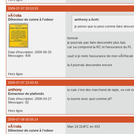
2009-07-07 20:53:53
vÃ©olia
Détecteur de cuivre à l'odeur
anthony a écrit:
je pense que tu peut comme faire desce
bonsoir
je pourrais pas faire descendre plus bas
car sa comprend la RC et l'assurance du PL
Date d'inscription: 2009-06-25
Messages: 409
sauf si je mets l'assurance de mon vÃ©hicule 
la il pourrais descendre encore
Hors ligne
2009-07-07 23:43:42
anthony
tu sais c'est des marchand de tapis, va voir to
Extracteur de plafonds
Date d'inscription: 2008-03-27
tu tourne avec quoi comme pl?
Messages: 92
Hors ligne
2009-07-08 00:56:14
vÃ©olia
Man 19.314FC en 4X2
Détecteur de cuivre à l'odeur