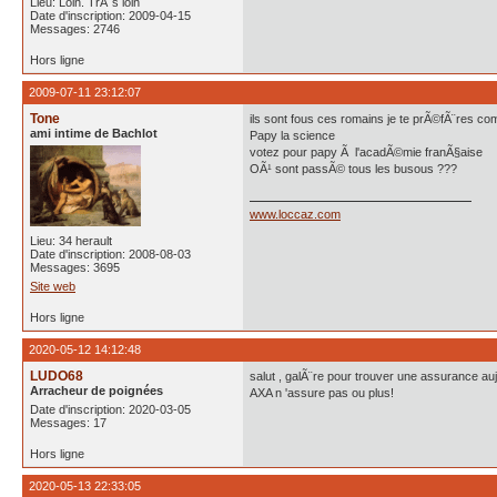
Lieu: Loin. TrÃ¨s loin
Date d'inscription: 2009-04-15
Messages: 2746
Hors ligne
2009-07-11 23:12:07
Tone
ils sont fous ces romains je te prÃ©fÃ¨res com
ami intime de Bachlot
Papy la science
votez pour papy Ã l'acadÃ©mie franÃ§aise
OÃ¹ sont passÃ© tous les busous ???
www.loccaz.com
Lieu: 34 herault
Date d'inscription: 2008-08-03
Messages: 3695
Site web
Hors ligne
2020-05-12 14:12:48
LUDO68
salut , galÃ¨re pour trouver une assurance au
Arracheur de poignées
AXA n 'assure pas ou plus!
Date d'inscription: 2020-03-05
Messages: 17
Hors ligne
2020-05-13 22:33:05