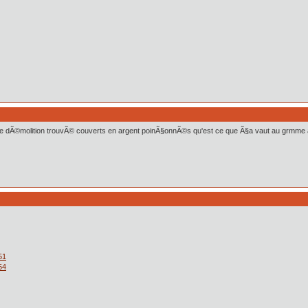
r de dÃ©molition trouvÃ© couverts en argent poinÃ§onnÃ©s qu'est ce que Ã§a vaut au grmme 
51
54