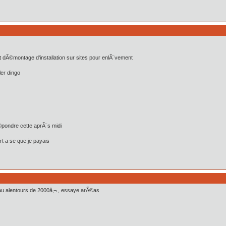
 et dÃ©montage d'installation sur sites pour enlÃ¨vement
er dingo
Ã©pondre cette aprÃ¨s midi
rt a se que je payais
au alentours de 2000â‚¬ , essaye arÃ©as