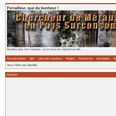
Ferrailleur, que du bonheur !
Ne jetez plus vos cravates : ici on vous les reprend au kilo.
Accueil forums
Site
Liste des membres
Règles
Recherche
Inscription
S'
Vous n'êtes pas identifié.
Annonce