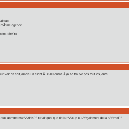
naissez
la mÃªme agence
moins chÃ¨re
 voir on sait jamais un client Ã 4500 euros Ã§a se trouve pas tout les jours
quoi comme matÃ©riels?? tu fait quoi que de la rÃ©cup ou Ã©galement de la dÃ©mol??