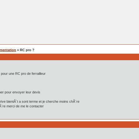
mentation
» RC pro ?
ix pour une RC pro de ferrailleur
iner pour envoyer leur devis
rive bientÃ´t a sont terme et je cherche moins chÃ¨re
Ã¨re merci de me le contacter