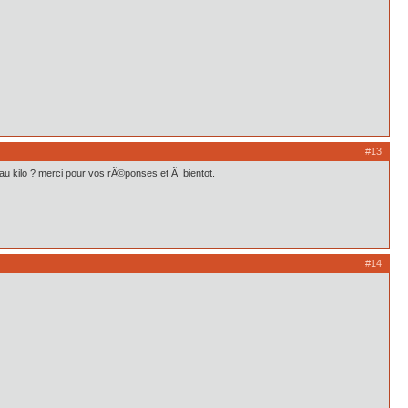
#13
au kilo ? merci pour vos rÃ©ponses et Ã bientot.
#14