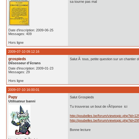
sa tourne pas mal
Date d'inscription: 2009-06-25
Messages: 409
Hors ligne
2009-07-10 09:12:16
grospieds
Salut Ã tous, petite question sur un chantie
Désosseur d'écrans
Date d'inscription: 2009-01-23
Messages: 29
Hors ligne
2009-07-10 16:00:01
Papy
Salut Grospieds
Utilisateur banni
Tu trouveras un bout de rÃ©ponse ici
http://poubelles.be/forum/viewtopic.php?id=12
http://poubelles.be/forum/viewtopic.php?id=29
Bonne lecture