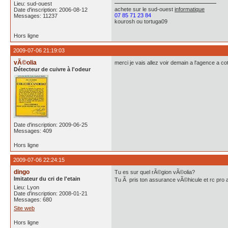
Lieu: sud-ouest
achete
sur le sud-ouest
informatique
Date d'inscription: 2006-08-12
07 85 71 23 84
Messages: 11237
kourosh ou tortuga09
Hors ligne
2009-07-06 21:19:03
vÃ©olia
merci je vais allez voir demain a l'agence a c
Détecteur de cuivre à l'odeur
Date d'inscription: 2009-06-25
Messages: 409
Hors ligne
2009-07-06 22:24:15
dingo
Tu es sur quel rÃ©gion vÃ©olia?
Imitateur du cri de l'etain
Tu Ã pris ton assurance vÃ©hicule et rc pro
Lieu: Lyon
Date d'inscription: 2008-01-21
Messages: 680
Site web
Hors ligne