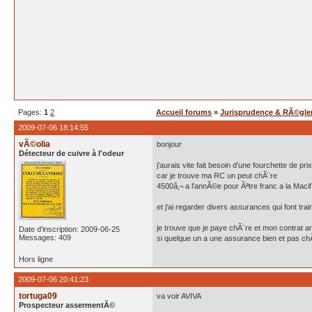
Pages:
1
2
Accueil forums
»
Jurisprudence & RÃ©gle
2009-07-06 18:14:55
vÃ©olia
bonjour
Détecteur de cuivre à l'odeur
j'aurais vite fait besoin d'une fourchette de pr
car je trouve ma RC un peut chÃ¨re
4500â‚¬ a l'annÃ©e pour Ãªtre franc a la Macif
et j'ai regarder divers assurances qui font tra
je trouve que je paye chÃ¨re et mon contrat ar
Date d'inscription: 2009-06-25
Messages: 409
si quelque un a une assurance bien et pas ch
Hors ligne
2009-07-06 20:41:23
tortuga09
va voir AVIVA
Prospecteur assermentÃ©