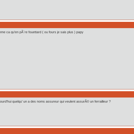
me ca qu'en pÃ¨re fouettard ( ou fours je sais plus ) papy
jourd'hui quelqu' un a des noms assureur qui veulent assurÃ© un ferrailleur ?