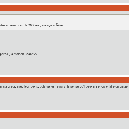
ndre au alentours de 2000â‚¬ , essaye arÃ©as
perso , la maison , santÃ©
n assureur, avec leur devis, puis va les revoirs, je pense qu'il peuvent encore faire un geste,