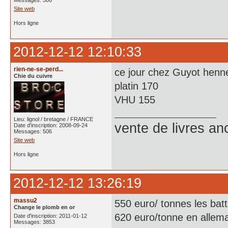
Messages: 506
Site web
Hors ligne
2012-12-12 12:10:33
rien-ne-se-perd...
ce jour chez Guyot henn
Chie du cuivre
platin 170
VHU 155
Lieu: lignol / bretagne / FRANCE
vente de livres an
Date d'inscription: 2008-09-24
Messages: 506
Site web
Hors ligne
2012-12-12 13:26:19
massu2
550 euro/ tonnes les batt
Change le plomb en or
620 euro/tonne en allem
Date d'inscription: 2011-01-12
Messages: 3853