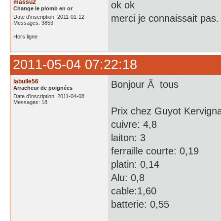
massu2
ok ok
Change le plomb en or
merci je connaissait pas.
Date d'inscription: 2011-01-12
Messages: 3853
Hors ligne
2011-05-04 07:22:18
labulle56
Bonjour Ã tous
Arracheur de poignées
Date d'inscription: 2011-04-08
Messages: 18
Prix chez Guyot Kervigna
cuivre: 4,8
laiton: 3
ferraille courte: 0,19
platin: 0,14
Alu: 0,8
cable:1,60
batterie: 0,55