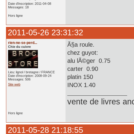
Date d'inscription: 2011-04-08
Messages: 18
Hors ligne
2011-05-26 23:31:32
rien-ne-se-perd...
Ã§a roule.
Chie du cuivre
chez guyot:
alu lÃ©ger 0.75
carter 0.90
Lieu: lignol / bretagne / FRANCE
platin 150
Date d'inscription: 2008-09-24
Messages: 506
INOX 1.40
Site web
vente de livres an
Hors ligne
2011-05-28 21:18:55