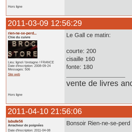
Hors ligne
2011-03-09 12:56:29
rien-ne-se-perd...
Le Gall ce matin:
Chie du cuivre
courte: 200
cisaille 160
Lieu: lignol / bretagne / FRANCE
fonte: 180
Date d'inscription: 2008-09-24
Messages: 506
Site web
vente de livres an
Hors ligne
2011-04-10 21:56:06
labulle56
Bonsoir Rien-ne-se-perd 
Arracheur de poignées
Date d'inscription: 2011-04-08