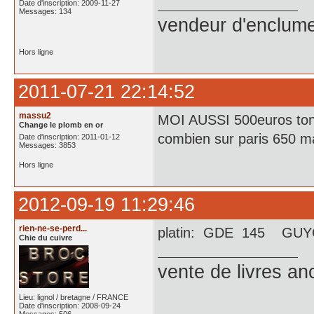
Date d'inscription: 2009-11-27
Messages: 134
vendeur d'enclume
Hors ligne
2011-07-21 22:14:52
massu2
MOI AUSSI 500euros ton
Change le plomb en or
combien sur paris 650 m
Date d'inscription: 2011-01-12
Messages: 3853
Hors ligne
2012-09-19 11:29:46
rien-ne-se-perd...
platin: GDE 145 GUY
Chie du cuivre
vente de livres an
Lieu: lignol / bretagne / FRANCE
Date d'inscription: 2008-09-24