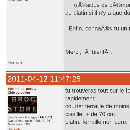
(rÃ©sidus de dÃ©monta
du platin si il n'y a que d
Enfin, connaÃ®s-tu un r
Merci, Ã bientÃ´t
Hors ligne
2011-04-12 11:47:25
rien-ne-se-perd...
tu trouveras tout sur le 
Chie du cuivre
rapidement:
courte: ferraille de moin
cisaille: + de 70 cm
Lieu: lignol / bretagne / FRANCE
platin: ferraille non pure:
Date d'inscription: 2008-09-24
Messages: 506
Site web