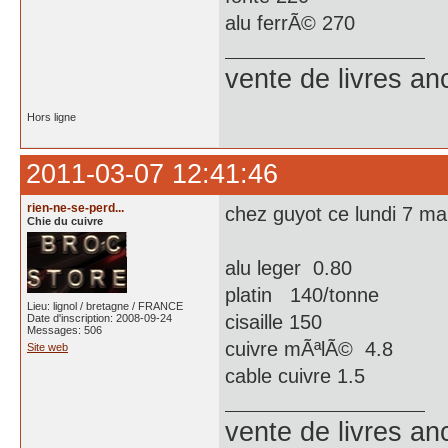
alu ferrÃ© 270
vente de livres an
Hors ligne
2011-03-07 12:41:46
rien-ne-se-perd...
chez guyot ce lundi 7 ma
Chie du cuivre
alu leger 0.80
platin 140/tonne
Lieu: lignol / bretagne / FRANCE
cisaille 150
Date d'inscription: 2008-09-24
Messages: 506
cuivre mÃªlÃ© 4.8
Site web
cable cuivre 1.5
vente de livres an