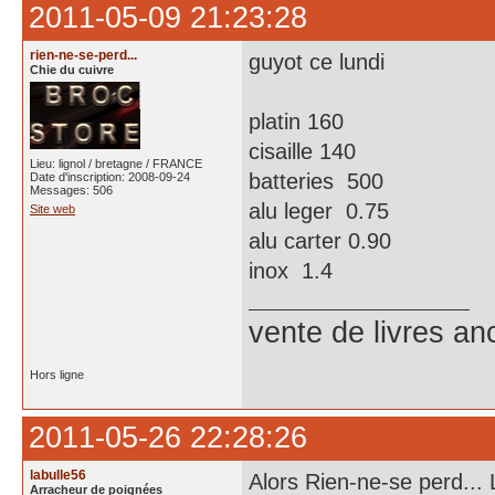
2011-05-09 21:23:28
rien-ne-se-perd...
guyot ce lundi
Chie du cuivre
platin 160
cisaille 140
Lieu: lignol / bretagne / FRANCE
batteries 500
Date d'inscription: 2008-09-24
Messages: 506
alu leger 0.75
Site web
alu carter 0.90
inox 1.4
vente de livres an
Hors ligne
2011-05-26 22:28:26
labulle56
Alors Rien-ne-se perd...
Arracheur de poignées