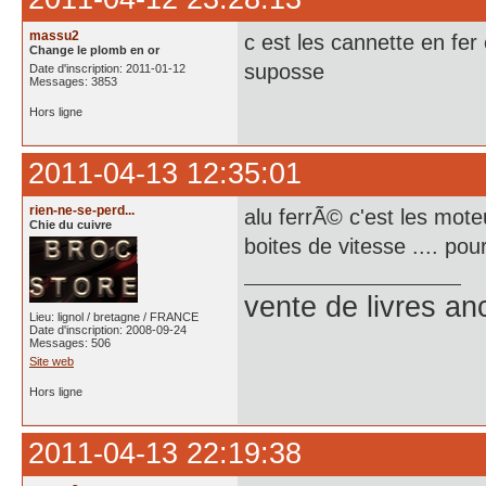
massu2
c est les cannette en fer
Change le plomb en or
suposse
Date d'inscription: 2011-01-12
Messages: 3853
Hors ligne
2011-04-13 12:35:01
rien-ne-se-perd...
alu ferrÃ© c'est les moteu
Chie du cuivre
boites de vitesse .... po
vente de livres an
Lieu: lignol / bretagne / FRANCE
Date d'inscription: 2008-09-24
Messages: 506
Site web
Hors ligne
2011-04-13 22:19:38