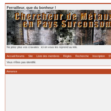
Ferrailleur, que du bonheur !
Ne jetez plus vos cravates : ici on vous les reprend au kilo.
Accueil forums
Site
Liste des membres
Règles
Recherche
Inscription
S'
Vous n'êtes pas identifié.
Annonce