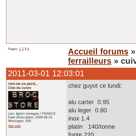
Pages:
1
2
3
4
Accueil forums
ferrailleurs
» cuiv
2011-03-01 12:03:01
rien-ne-se-perd...
chez guyot ce lundi:
Chie du cuivre
alu carter 0.95
alu leger 0.80
Lieu: lignol / bretagne / FRANCE
inox 1.4
Date d'inscription: 2008-09-24
Messages: 506
platin 140/tonne
Site web
fonte 220