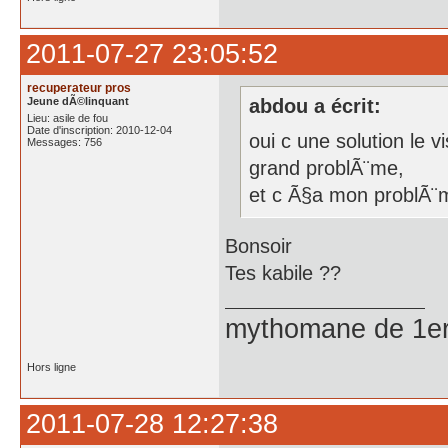
2011-07-27 23:05:52
recuperateur pros
Jeune dÃ©linquant
abdou a écrit:
Lieu: asile de fou
Date d'inscription: 2010-12-04
oui c une solution le 
Messages: 756
grand problÃ¨me,
et c Ã§a mon problÃ¨
Bonsoir
Tes kabile ??
mythomane de 1er
Hors ligne
2011-07-28 12:27:38