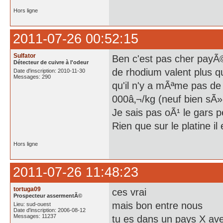
Hors ligne
2011-07-26 00:52:15
Sulfator
Ben c'est pas cher payÃ©
Détecteur de cuivre à l'odeur
de rhodium valent plus qu
Date d'inscription: 2010-11-30
Messages: 290
qu'il n'y a mÃªme pas de
000â‚¬/kg (neuf bien sÃ»r
Je sais pas oÃ¹ le gars p
Rien que sur le platine i
Hors ligne
2011-07-26 11:48:23
tortuga09
ces vrai
Prospecteur assermentÃ©
mais bon entre nous
Lieu: sud-ouest
Date d'inscription: 2006-08-12
Messages: 11237
tu es dans un pays X avec