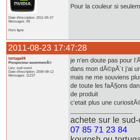
Pour la couleur si seulem
Date d'inscription: 2011-05-27
Messages: 58
Hors ligne
2011-08-23 17:47:28
tortuga09
je n'en doute pas pour l'
Prospecteur assermentÃ©
dans mon dÃ©pÃ´t j'ai un
Lieu: sud-ouest
Date d'inscription: 2006-08-12
Messages: 11237
mais ne me souviens plu
de toute les faÃ§ons dans
de produit
c'etait plus une curiositÃ
achete
sur le sud
07 85 71 23 84
kourosh ou tortug