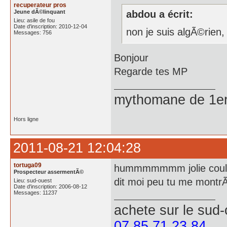
recuperateur pros
Jeune dÃ©linquant
abdou a écrit:
Lieu: asile de fou
Date d'inscription: 2010-12-04
non je suis algÃ©rien,
Messages: 756
Bonjour
Regarde tes MP
mythomane de 1er
Hors ligne
2011-08-21 12:04:28
tortuga09
hummmmmmm jolie coul
Prospecteur assermentÃ©
dit moi peu tu me montr
Lieu: sud-ouest
Date d'inscription: 2006-08-12
Messages: 11237
achete
sur le sud
07 85 71 23 84