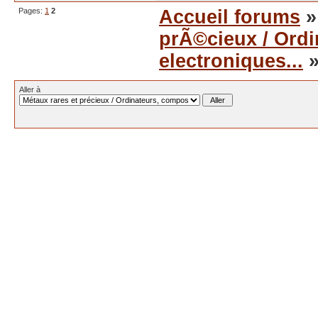
Pages:
1
2
Accueil forums
prÃ©cieux / Ord
electroniques...
»
Aller à