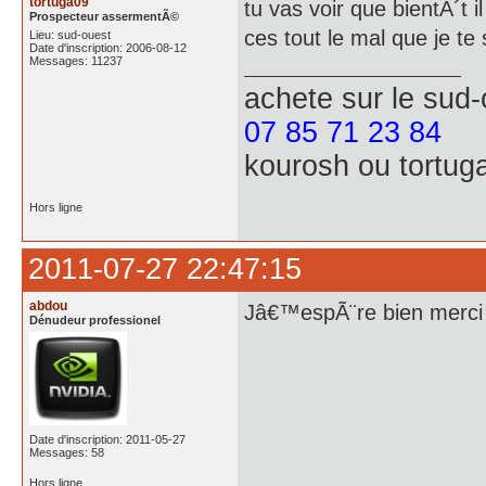
tortuga09
tu vas voir que bientÃ´t i
Prospecteur assermentÃ©
ces tout le mal que je t
Lieu: sud-ouest
Date d'inscription: 2006-08-12
Messages: 11237
achete
sur le sud
07 85 71 23 84
kourosh ou tortug
Hors ligne
2011-07-27 22:47:15
abdou
Jâ€™espÃ¨re bien merci
Dénudeur professionel
Date d'inscription: 2011-05-27
Messages: 58
Hors ligne