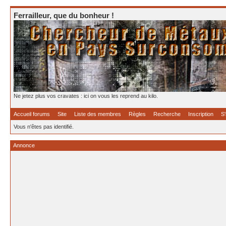
Ferrailleur, que du bonheur !
Ne jetez plus vos cravates : ici on vous les reprend au kilo.
Accueil forums
Site
Liste des membres
Règles
Recherche
Inscription
S'
Vous n'êtes pas identifié.
Annonce