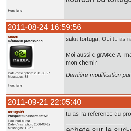
Hors ligne
2011-08-24 16:59:56
abdou
salut tortuga, Oui tu as
Dénudeur professionel
Moi aussi c grÃ¢ce Ã ma
mon chemin
Date d'inscription: 2011-05-27
Dernière modification pa
Messages: 58
Hors ligne
2011-09-21 22:05:40
tortuga09
tu as l'a reference du pro
Prospecteur assermentÃ©
Lieu: sud-ouest
Date d'inscription: 2006-08-12
achete
sur le sud
Messages: 11237