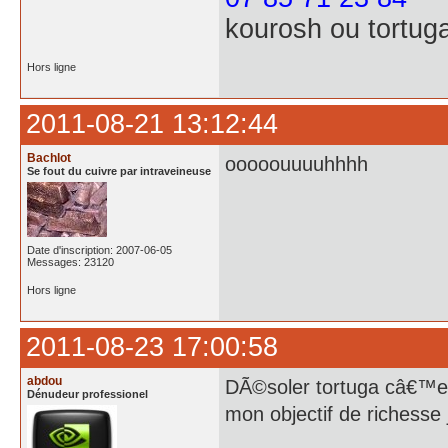
kourosh ou tortug
Hors ligne
2011-08-21 13:12:44
Bachlot
ooooouuuuhhhh
Se fout du cuivre par intraveineuse
Date d'inscription: 2007-06-05
Messages: 23120
Hors ligne
2011-08-23 17:00:58
abdou
DÃ©soler tortuga câ€™es
Dénudeur professionel
mon objectif de richesse 