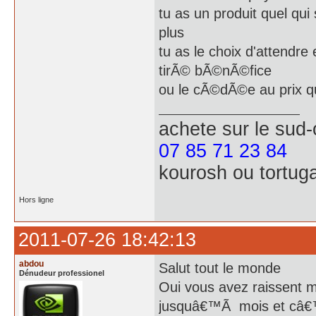
tu as un produit quel qui 
plus
tu as le choix d'attendre
tirÃ© bÃ©nÃ©fice
ou le cÃ©dÃ©e au prix qu'i
achete
sur le sud
07 85 71 23 84
kourosh ou tortug
Hors ligne
2011-07-26 18:42:13
abdou
Salut tout le monde
Dénudeur professionel
Oui vous avez raissent ma
jusquâ€™Ã mois et câ€™