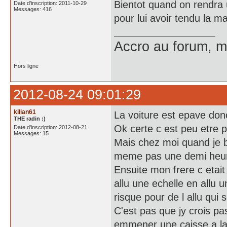
Bientot quand on rendra u
Date d'inscription: 2011-10-29
Messages: 416
pour lui avoir tendu la ma
Accro au forum, ma
Hors ligne
2012-08-24 09:01:29
kilian61
La voiture est epave donc
THE radin :)
Ok certe c est peu etre 
Date d'inscription: 2012-08-21
Messages: 15
Mais chez moi quand je ba
meme pas une demi heur
Ensuite mon frere c etait 
allu une echelle en allu 
risque pour de l allu qui 
C'est pas que jy crois pa
emmener une caisse a la 