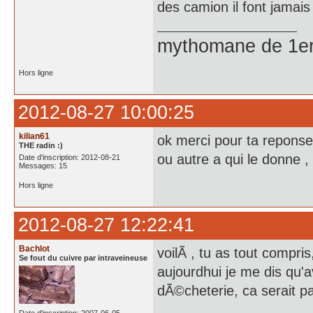
des camion il font jamais
mythomane de 1er
Hors ligne
2012-08-27 10:00:25
kilian61
ok merci pour ta reponse
THE radin :)
ou autre a qui le donne , 
Date d'inscription: 2012-08-21
Messages: 15
Hors ligne
2012-08-27 12:22:41
Bachlot
voilÃ , tu as tout compri
Se fout du cuivre par intraveineuse
aujourdhui je me dis qu'
dÃ©cheterie, ca serait p