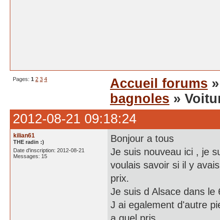
Pages:
1
2
3
4
Accueil forums
bagnoles
» Voitur
2012-08-21 09:18:24
kilian61
Bonjour a tous
THE radin :)
Je suis nouveau ici , je 
Date d'inscription: 2012-08-21
Messages: 15
voulais savoir si il y ava
prix.
Je suis d Alsace dans le 6
J ai egalement d'autre p
a quel pris