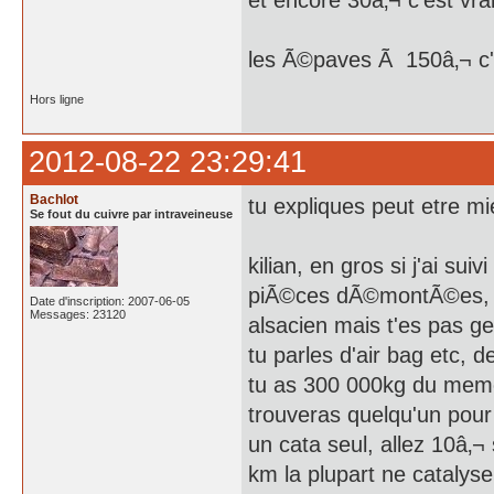
et encore 30â‚¬ c'est vrai
les Ã©paves Ã 150â‚¬ c'
Hors ligne
2012-08-22 23:29:41
Bachlot
tu expliques peut etre 
Se fout du cuivre par intraveineuse
kilian, en gros si j'ai s
piÃ©ces dÃ©montÃ©es, et
Date d'inscription: 2007-06-05
Messages: 23120
alsacien mais t'es pas g
tu parles d'air bag etc, 
tu as 300 000kg du meme
trouveras quelqu'un pour 
un cata seul, allez 10â‚¬ 
km la plupart ne catalyse