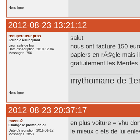
Hors ligne
2012-08-23 13:21:12
recuperateur pros
salut
Jeune dÃ©linquant
nous ont facture 150 eur
Lieu: asile de fou
Date d'inscription: 2010-12-04
Messages: 756
papiers en rÃ©gle mais i
gratuitement les Merdes
mythomane de 1er
Hors ligne
2012-08-23 20:37:17
massu2
en plus voiture = vhu donc
Change le plomb en or
le mieux c ets de lui enle
Date d'inscription: 2011-01-12
Messages: 3853