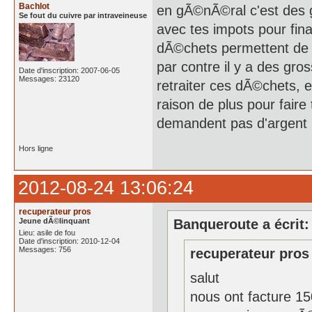
Bachlot
en gÃ©nÃ©ral c'est des 
Se fout du cuivre par intraveineuse
avec tes impots pour fin
dÃ©chets permettent de f
par contre il y a des g
Date d'inscription: 2007-06-05
Messages: 23120
retraiter ces dÃ©chets, e
raison de plus pour faire t
demandent pas d'argent po
Hors ligne
2012-08-24 13:06:24
recuperateur pros
Jeune dÃ©linquant
Banqueroute a écrit:
Lieu: asile de fou
Date d'inscription: 2010-12-04
Messages: 756
recuperateur pros 
salut
nous ont facture 15