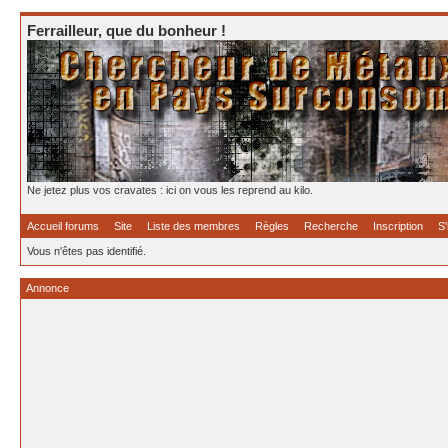
Ferrailleur, que du bonheur !
Ne jetez plus vos cravates : ici on vous les reprend au kilo.
Accueil forums
Site
Liste des membres
Règles
Recherche
Inscription
S'
Vous n'êtes pas identifié.
Annonce