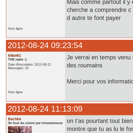
Mais comme partout il y e
cherche a comprendre c 
d autre te font payer
Hors ligne
2012-08-24 09:23:54
kilian61
Je verrai en temps venu 
THE radin :)
des roumains
Date d'inscription: 2012-08-21
Messages: 15
Merci pour vos informati
Hors ligne
2012-08-24 11:13:09
Bachlot
on t'as pourtant tout bien
Se fout du cuivre par intraveineuse
montre que tu as lu le fo