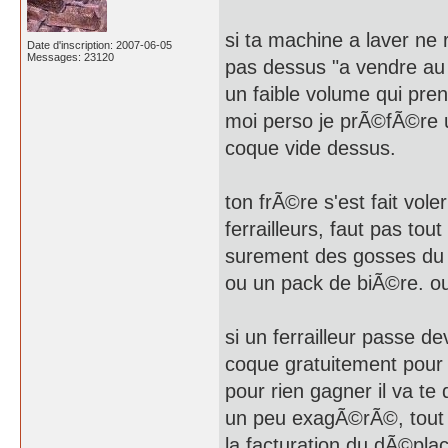
si ta machine a laver ne 
Date d'inscription: 2007-06-05
Messages: 23120
pas dessus "a vendre au 
un faible volume qui pr
moi perso je prÃ©fÃ©re u
coque vide dessus.
ton frÃ©re s'est fait vol
ferrailleurs, faut pas to
surement des gosses du c
ou un pack de biÃ©re. o
si un ferrailleur passe d
coque gratuitement pour 
pour rien gagner il va t
un peu exagÃ©rÃ©, tout
la facturation du dÃ©pl