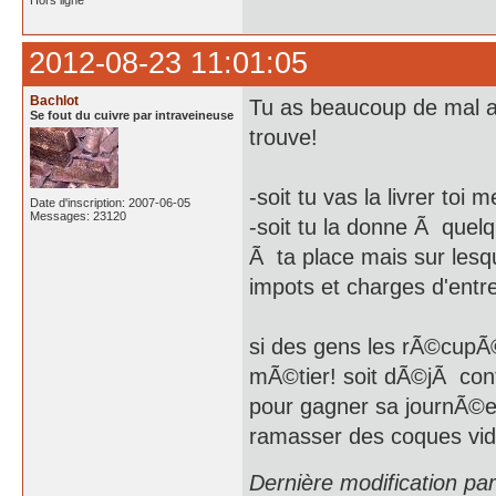
Hors ligne
2012-08-23 11:01:05
Bachlot
Tu as beaucoup de mal a
Se fout du cuivre par intraveineuse
trouve!
-soit tu vas la livrer toi
Date d'inscription: 2007-06-05
Messages: 23120
-soit tu la donne Ã quelqu
Ã ta place mais sur lesqu
impots et charges d'entre
si des gens les rÃ©cupÃ©
mÃ©tier! soit dÃ©jÃ con
pour gagner sa journÃ©e,
ramasser des coques vid
Dernière modification pa