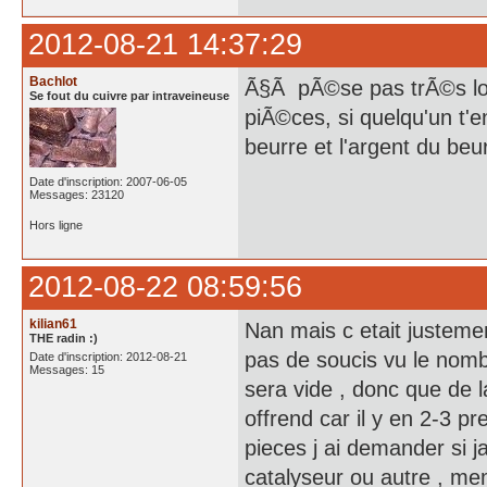
2012-08-21 14:37:29
Bachlot
Ã§Ã pÃ©se pas trÃ©s lou
Se fout du cuivre par intraveineuse
piÃ©ces, si quelqu'un t'
beurre et l'argent du beu
Date d'inscription: 2007-06-05
Messages: 23120
Hors ligne
2012-08-22 08:59:56
kilian61
Nan mais c etait justemen
THE radin :)
pas de soucis vu le nomb
Date d'inscription: 2012-08-21
Messages: 15
sera vide , donc que de l
offrend car il y en 2-3 p
pieces j ai demander si j
catalyseur ou autre , me