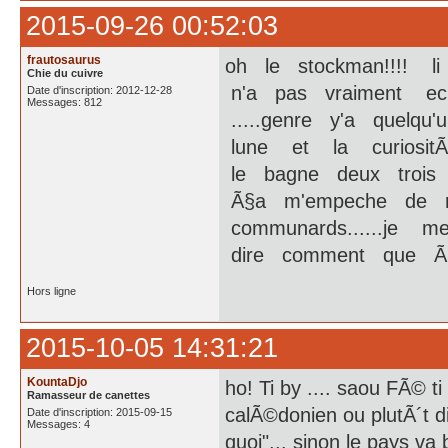
2015-09-26 00:52:03
frautosaurus
oh le stockman!!!! li 
Chie du cuivre
n'a pas vraiment ecl
Date d'inscription: 2012-12-28
Messages: 812
.....genre y'a quelqu'
lune et la curiositÃ
le bagne deux trois
Ã§a m'empeche de rou
communards......je m
dire comment que Ã§a
Hors ligne
2015-10-05 14:31:21
KountaDjo
ho! Ti by .... saou FÃ© ti
Ramasseur de canettes
calÃ©donien ou plutÃ´t d
Date d'inscription: 2015-09-15
Messages: 4
quoi"... sinon le pays va