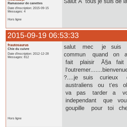
Salut Ã tous je suis de l
Ramasseur de canettes
Date d'inscription: 2015-09-15
Messages: 4
Hors ligne
2015-09-19 06:53:33
frautosaurus
salut mec je suis
Chie du cuivre
commun quand on a 
Date d'inscription: 2012-12-28
Messages: 812
fait plaisir Ã§a f
l'outremer.......bienv
?....je suis curieux
australiens ou t'es o
va pas tarder a vo
independant que vou
goupille pour toi che
Hors ligne