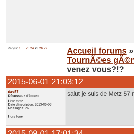
Pages:
1
…
23
24
25
26
27
Accueil forums
TournÃ©es gÃ©n
venez vous?!?
2015-06-01 21:03:12
dav57
salut je suis de Metz 57 
Désosseur d'écrans
Lieu: metz
Date d'inscription: 2013-05-03
Messages: 26
Hors ligne
2015-09-01 17:01:34