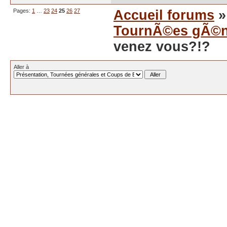
Pages:
1
…
23
24
25
26
27
Accueil forums
TournÃ©es gÃ©n
venez vous?!?
Aller à