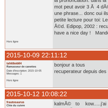
la prononciation. dans la
mot peut avoir 3 Ã 4 dÃ©f
une phrase... donc oui ils 
petite lecture pour toi: 
Ã©d. Edipop, 2002 : rec
have a nice day ! Mand
Hors ligne
2015-10-09 22:11:12
tahitibob84
bonjour a tous
Ramasseur de canettes
recuperateur depuis des 
Date d'inscription: 2015-10-05
Messages: 1
Hors ligne
2015-10-12 10:08:22
frautosaurus
kalmÃ© to kow.....j'
Chie du cuivre