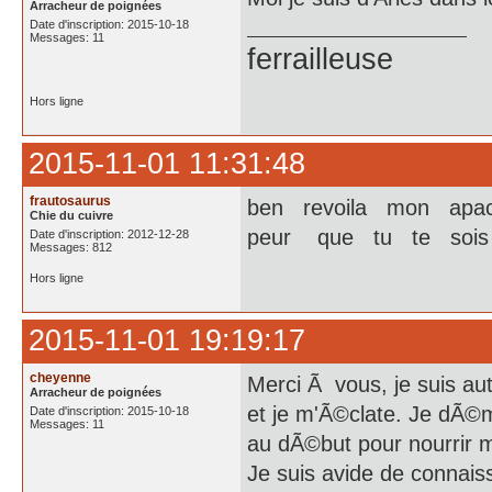
Arracheur de poignées
Date d'inscription: 2015-10-18
Messages: 11
ferrailleuse
Hors ligne
2015-11-01 11:31:48
frautosaurus
ben revoila mon apache
Chie du cuivre
peur que tu te sois 
Date d'inscription: 2012-12-28
Messages: 812
Hors ligne
2015-11-01 19:19:17
cheyenne
Merci Ã vous, je suis a
Arracheur de poignées
et je m'Ã©clate. Je dÃ©mon
Date d'inscription: 2015-10-18
Messages: 11
au dÃ©but pour nourrir me
Je suis avide de connais