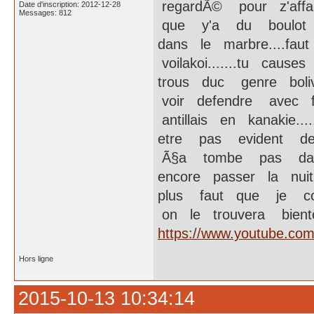
regardÃ© pour z'aff
Date d'inscription: 2012-12-28
Messages: 812
que y'a du boulot 
dans le marbre....fa
voilakoi.......tu ca
trous duc genre boliv
voir defendre avec f
antillais en kanakie..
etre pas evident de
Ã§a tombe pas dans
encore passer la n
plus faut que je co
on le trouvera bient
https://www.youtube.co
Hors ligne
2015-10-13 10:34:14