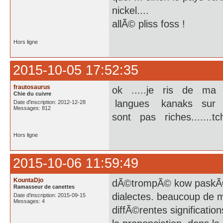
nickel....
allÃ© pliss foss !
Hors ligne
2015-10-05 17:52:35
frautosaurus
ok .....je ris de ma 
Chie du cuivre
langues kanaks sur go
Date d'inscription: 2012-12-28
Messages: 812
sont pas riches.......tc
Hors ligne
2015-10-06 11:59:49
KountaDjo
dÃ©trompÃ© kow paskÃ© la
Ramasseur de canettes
dialectes. beaucoup de m
Date d'inscription: 2015-09-15
Messages: 4
diffÃ©rentes signification