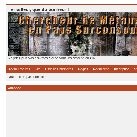
Ferrailleur, que du bonheur !
Ne jetez plus vos cravates : ici on vous les reprend au kilo.
Accueil forums
Site
Liste des membres
Règles
Recherche
Inscription
S'
Vous n'êtes pas identifié.
Annonce