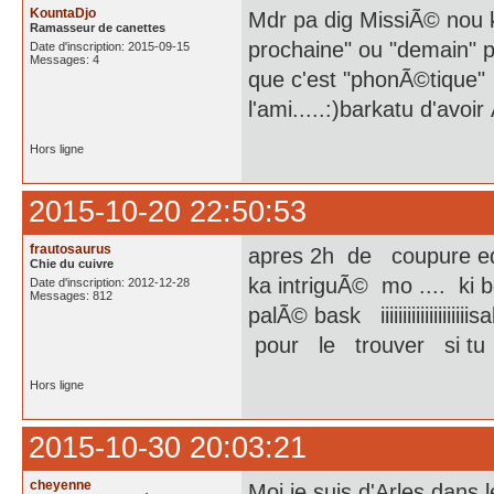
KountaDjo
Mdr pa dig MissiÃ© nou k
Ramasseur de canettes
prochaine" ou "demain" p
Date d'inscription: 2015-09-15
Messages: 4
que c'est "phonÃ©tique" 
l'ami.....:)barkatu d'avo
Hors ligne
2015-10-20 22:50:53
frautosaurus
apres 2h de coupure edf 
Chie du cuivre
ka intriguÃ© mo .... ki
Date d'inscription: 2012-12-28
Messages: 812
palÃ© bask iiiiiiiiiiiiii
pour le trouver si tu 
Hors ligne
2015-10-30 20:03:21
cheyenne
Moi je suis d'Arles dans