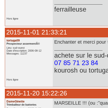
ferrailleuse
Hors ligne
2015-11-01 21:33:21
tortuga09
Enchanter et merci pour t
Prospecteur assermentÃ©
Lieu: sud-ouest
Date d'inscription: 2006-08-12
achete
sur le sud
Messages: 11237
07 85 71 23 84
kourosh ou tortug
Hors ligne
2015-11-20 15:22:26
DameGinette
MARSEILLE !!! (ou :"quan
Trimballeur de batteries