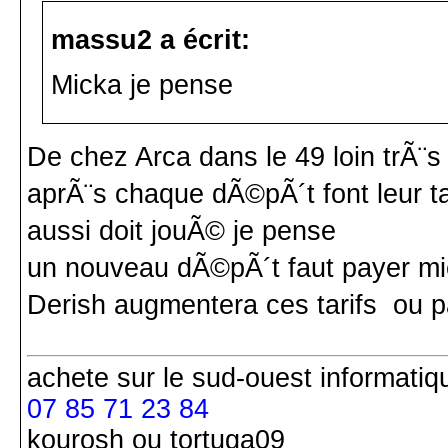
massu2 a écrit:
Micka je pense
De chez Arca dans le 49 loin trÃ¨s 
aprÃ¨s chaque dÃ©pÃ´t font leur ta
aussi doit jouÃ© je pense
un nouveau dÃ©pÃ´t faut payer mi
Derish augmentera ces tarifs ou p
achete
sur le sud-ouest
informatiq
07 85 71 23 84
kourosh ou tortuga09