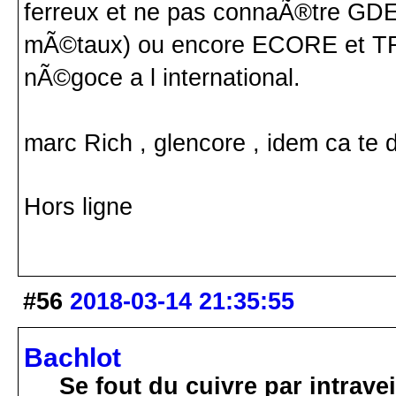
ferreux et ne pas connaÃ®tre GDE
mÃ©taux) ou encore ECORE et TR
nÃ©goce a l international.
marc Rich , glencore , idem ca te dit
Hors ligne
#56
2018-03-14 21:35:55
Bachlot
Se fout du cuivre par intrav