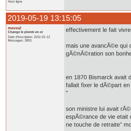
Hors ligne
2019-05-19 13:15:05
massu2
effectivement le fait viv
Change le plomb en or
Date d'inscription: 2011-01-12
Messages: 3853
mais une avancÃ©e qui co
gÃ©nÃ©ration son bonh
en 1870 Bismarck avait 
fallait fixer le dÃ©part e
"
son ministre lui avait rÃ
espÃ©rance de vie etait 
ne touche de retraite" m