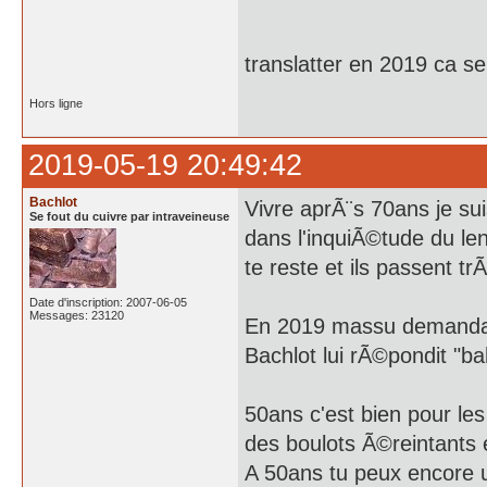
translatter en 2019 ca se
Hors ligne
2019-05-19 20:49:42
Bachlot
Vivre aprÃ¨s 70ans je su
Se fout du cuivre par intraveineuse
dans l'inquiÃ©tude du len
te reste et ils passent trÃ
Date d'inscription: 2007-06-05
Messages: 23120
En 2019 massu demandait 
Bachlot lui rÃ©pondit "b
50ans c'est bien pour les
des boulots Ã©reintants e
A 50ans tu peux encore un