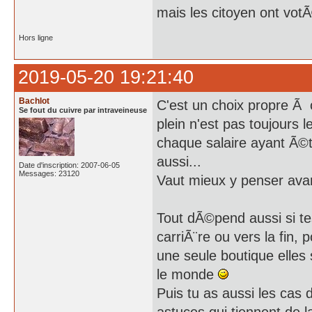
mais les citoyen ont vot
Hors ligne
2019-05-20 19:21:40
Bachlot
C'est un choix propre Ã c
Se fout du cuivre par intraveineuse
plein n'est pas toujours 
chaque salaire ayant Ã©t
aussi...
Date d'inscription: 2007-06-05
Messages: 23120
Vaut mieux y penser avant
Tout dÃ©pend aussi si t
carriÃ¨re ou vers la fin,
une seule boutique elles s
le monde
Puis tu as aussi les cas