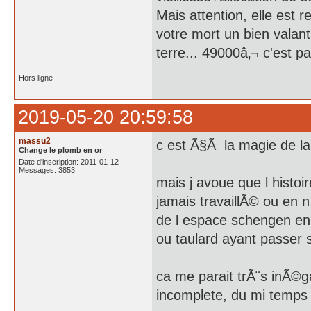
Mais attention, elle est
votre mort un bien valan
terre... 49000â‚¬ c'est p
Hors ligne
2019-05-20 20:59:58
massu2
c est Ã§Ã la magie de la
Change le plomb en or
Date d'inscription: 2011-01-12
Messages: 3853
mais j avoue que l histo
jamais travaillÃ© ou en 
de l espace schengen en 
ou taulard ayant passer s
ca me parait trÃ¨s inÃ©ga
incomplete, du mi temps