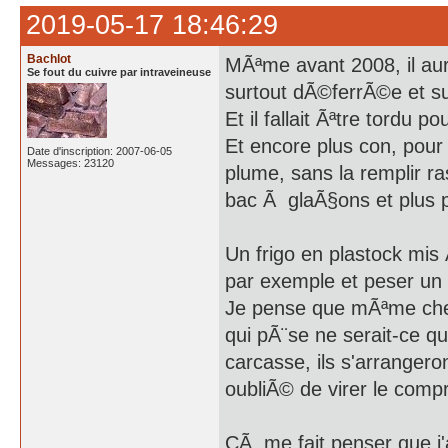
2019-05-17 18:46:29
Bachlot
MÃªme avant 2008, il aura
Se fout du cuivre par intraveineuse
surtout dÃ©ferrÃ©e et su
Et il fallait Ãªtre tordu 
Et encore plus con, pour 
Date d'inscription: 2007-06-05
Messages: 23120
plume, sans la remplir ra
bac Ã glaÃ§ons et plus p
Un frigo en plastock mis 
par exemple et peser un 
Je pense que mÃªme chez 
qui pÃ¨se ne serait-ce q
carcasse, ils s'arrangero
oubliÃ© de virer le comp
CÃ me fait penser que j'a