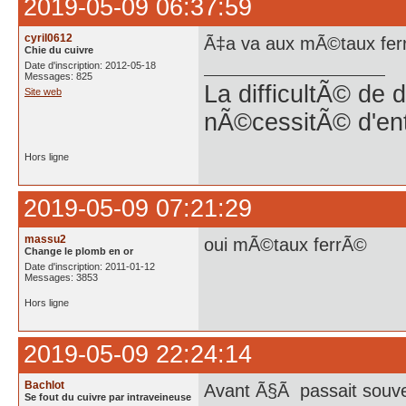
2019-05-09 06:37:59
cyril0612
Ã‡a va aux mÃ©taux fe
Chie du cuivre
Date d'inscription: 2012-05-18
Messages: 825
La difficultÃ© de 
Site web
nÃ©cessitÃ© d'en
Hors ligne
2019-05-09 07:21:29
massu2
oui mÃ©taux ferrÃ©
Change le plomb en or
Date d'inscription: 2011-01-12
Messages: 3853
Hors ligne
2019-05-09 22:24:14
Bachlot
Avant Ã§Ã passait souve
Se fout du cuivre par intraveineuse