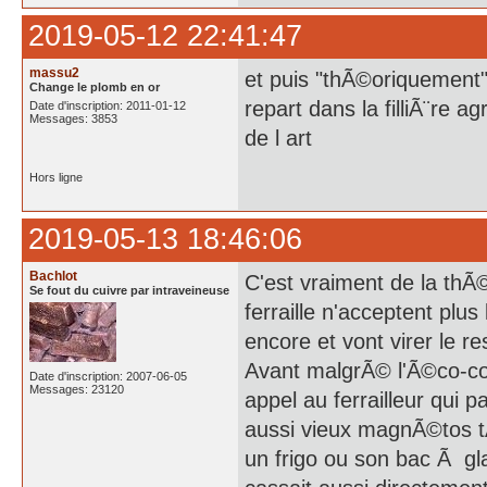
2019-05-12 22:41:47
massu2
et puis "thÃ©oriqueme
Change le plomb en or
repart dans la filliÃ¨re 
Date d'inscription: 2011-01-12
Messages: 3853
de l art
Hors ligne
2019-05-13 18:46:06
Bachlot
C'est vraiment de la thÃ
Se fout du cuivre par intraveineuse
ferraille n'acceptent plu
encore et vont virer le r
Avant malgrÃ© l'Ã©co-cont
Date d'inscription: 2007-06-05
Messages: 23120
appel au ferrailleur qui p
aussi vieux magnÃ©tos t
un frigo ou son bac Ã glaÃ