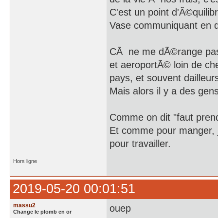
C'est un point d'Ã©quilib
Vase communiquant en q
CÃ ne me dÃ©range pas q
et aeroportÃ© loin de che
pays, et souvent dailleurs
Mais alors il y a des gens
Comme on dit "faut prendr
Et comme pour manger, j'aj
pour travailler.
Hors ligne
2019-05-20 00:01:51
massu2
ouep
Change le plomb en or