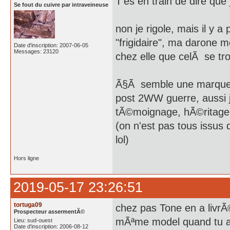
T'es en train de dire que
Se fout du cuivre par intraveineuse
non je rigole, mais il y a
"frigidaire", ma darone m
Date d'inscription: 2007-06-05
Messages: 23120
chez elle que celÃ se trou
Ã§Ã semble une marque 
post 2WW guerre, aussi 
tÃ©moignage, hÃ©ritage 
(on n'est pas tous issus d
lol)
Hors ligne
2019-05-17 23:26:51
tortuga09
chez pas Tone en a livrÃ
Prospecteur assermentÃ©
mÃªme model quand tu as 
Lieu: sud-ouest
Date d'inscription: 2006-08-12