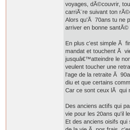
voyages, dÃ©couvrir, to
carriÃ¨re suivant ton rÃ©
Alors qu'Ã 70ans tu ne pe
arriver en bonne santÃ©
En plus c'est simple Ã fin
mandat et touchent Ã vie,
jusquâ€™atteindre le no
veulent toucher une retr
l'age de la retraite Ã 9
diu et que certains comm
Car ce sont ceux lÃ qui 
Des anciens actifs qui 
vie pour les 20ans qu'il 
Et des anciens oisifs qui 
de la vie Ã nos frais, c'