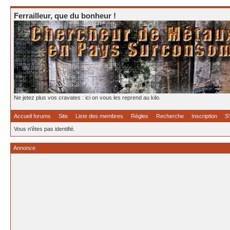
Ferrailleur, que du bonheur !
Ne jetez plus vos cravates : ici on vous les reprend au kilo.
Accueil forums
Site
Liste des membres
Règles
Recherche
Inscription
S'
Vous n'êtes pas identifié.
Annonce