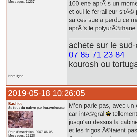
Messages: 11237
100 ene aprÃ¨s un momen
et oui le ferrailleur sitÃ
sa ces sue a perdu ce m
aprÃ¨s le polyurÃ©thane c
achete
sur le sud
07 85 71 23 84
kourosh ou tortug
Hors ligne
2019-05-18 10:26:05
Bachlot
M'en parle pas, avec un 
Se fout du cuivre par intraveineuse
car intÃ©gral
tellement
jusqu'au dessus la cabin
et les frigos Ã©taient pas
Date d'inscription: 2007-06-05
Messages: 23120