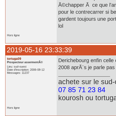
Ã©chapper Ã ce que l'artic
pour le contrecarrer si be
gardent toujours une por
lol
Hors ligne
2019-05-16 23:33:39
tortuga09
Derichebourg enfin celle
Prospecteur assermentÃ©
2008 aprÃ¨s je parle pas
Lieu: sud-ouest
Date d'inscription: 2006-08-12
Messages: 11237
achete
sur le sud
07 85 71 23 84
kourosh ou tortug
Hors ligne