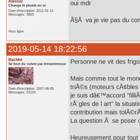
massu2
oui mdr
Change le plomb en or
Date d'inscription: 2011-01-12
Messages: 3853
Ã§Ã va je vie pas du co
Hors ligne
2019-05-14 18:22:56
Bachlot
Personne ne vit des frigo
Se fout du cuivre par intraveineuse
Mais comme tout le mon
triÃ©s (moteurs cÃ¢bles 
Date d'inscription: 2007-06-05
Messages: 23120
je suis dâ€™accord "fill
rÃ¨gles de l art" la situ
contribution mais tolÃ©r
La question Ã se poser c
Heureusement pour tout 