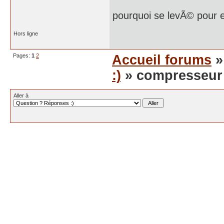
pourquoi se levÃ© pour eng
Hors ligne
Pages:
1
2
Accueil forums
:)
» compresseur 
Aller à