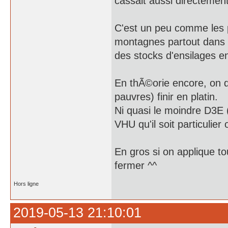
cassait aussi directement
C'est un peu comme les p
montagnes partout dans 
des stocks d'ensilages e
En thÃ©orie encore, on d
pauvres) finir en platin.
Ni quasi le moindre D3E (
VHU qu'il soit particulier
En gros si on applique to
fermer ^^
Hors ligne
2019-05-13 21:10:01