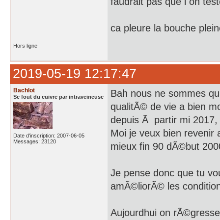
faudrait pas que l on tes
ca pleure la bouche plei
Hors ligne
2019-05-19 12:17:47
Bachlot
Bah nous ne sommes qu'
Se fout du cuivre par intraveineuse
qualitÃ© de vie a bien m
depuis Ã partir mi 2017
Moi je veux bien revenir
Date d'inscription: 2007-06-05
Messages: 23120
mieux fin 90 dÃ©but 20
Je pense donc que tu voul
amÃ©liorÃ© les condition
Aujourdhui on rÃ©gresse e