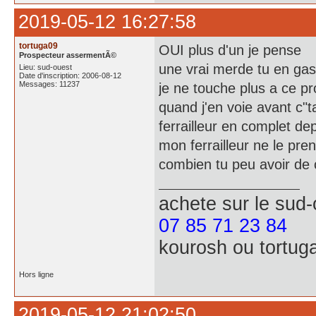
2019-05-12 16:27:58
tortuga09
OUI plus d'un je pense
Prospecteur assermentÃ©
une vrai merde tu en gas
Lieu: sud-ouest
Date d'inscription: 2006-08-12
Messages: 11237
je ne touche plus a ce pr
quand j'en voie avant c"t
ferrailleur en complet d
mon ferrailleur ne le pren
combien tu peu avoir de
achete
sur le sud
07 85 71 23 84
kourosh ou tortug
Hors ligne
2019-05-12 21:02:50