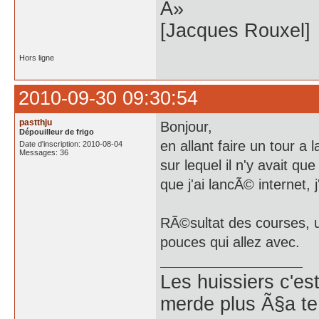
Â»
[Jacques Rouxel]
Hors ligne
2010-09-30 09:30:54
pastthju
Bonjour,
Dépouilleur de frigo
en allant faire un tour 
Date d'inscription: 2010-08-04
Messages: 36
sur lequel il n'y avait qu
que j'ai lancÃ© internet, j
RÃ©sultat des courses, 
pouces qui allez avec.
Les huissiers c'es
merde plus Ã§a te 