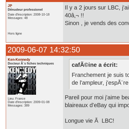
JP
Il y a 2 jours sur LBC, 
Dénudeur professionel
40â‚¬ !!
Date d'inscription: 2008-10-18
Messages: 48
Sinon , je vends des con
Hors ligne
2009-06-07 14:32:50
Ken-Kennedy
Docteur Ã¨s fiches techniques
cafÃ©ine a écrit:
Franchement je suis to
de l'ampleur, j'espÃ¨re
Pareil pour moi j'aime b
Lieu: France
Date d'inscription: 2009-01-08
blaireaux d'eBay qui impo
Messages: 389
Longue vie Ã LBC!