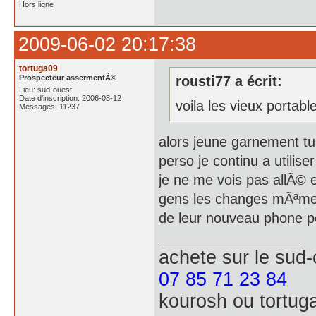
Hors ligne
2009-06-02 20:17:38
tortuga09
Prospecteur assermentÃ©
rousti77 a écrit:
Lieu: sud-ouest
Date d'inscription: 2006-08-12
voila les vieux portabl
Messages: 11237
alors jeune garnement 
perso je continu a utilise
je ne me vois pas allÃ© e
gens les changes mÃªme 
de leur nouveau phone 
achete
sur le sud
07 85 71 23 84
kourosh ou tortug