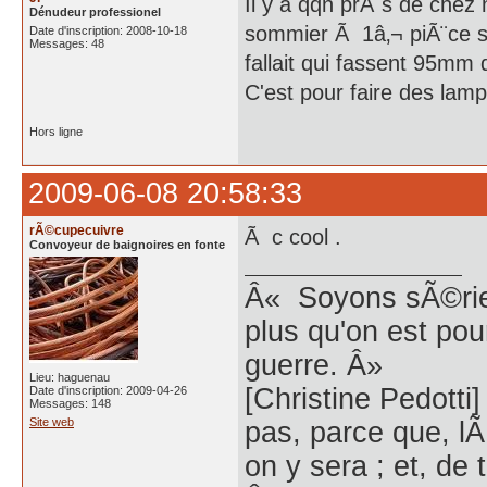
Il y a qqn prÃ¨s de chez
Dénudeur professionel
sommier Ã 1â‚¬ piÃ¨ce se
Date d'inscription: 2008-10-18
Messages: 48
fallait qui fassent 95mm
C'est pour faire des la
Hors ligne
2009-06-08 20:58:33
rÃ©cupecuivre
Ã c cool .
Convoyeur de baignoires en fonte
Â« Soyons sÃ©rieu
plus qu'on est pour 
guerre. Â»
Lieu: haguenau
[Christine Pedott
Date d'inscription: 2009-04-26
Messages: 148
Site web
pas, parce que, lÃ
on y sera ; et, de