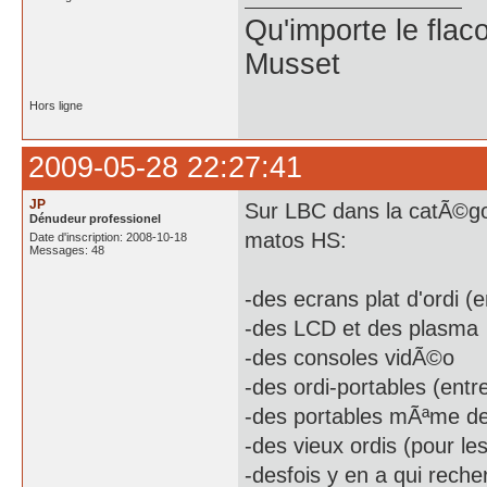
Qu'importe le flaco
Musset
Hors ligne
2009-05-28 22:27:41
JP
Sur LBC dans la catÃ©gor
Dénudeur professionel
matos HS:
Date d'inscription: 2008-10-18
Messages: 48
-des ecrans plat d'ordi (
-des LCD et des plasma
-des consoles vidÃ©o
-des ordi-portables (entr
-des portables mÃªme de
-des vieux ordis (pour les
-desfois y en a qui reche