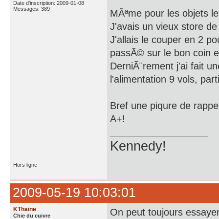
Date d'inscription: 2009-01-08
Messages: 389
MÃªme pour les objets les
J'avais un vieux store de
J'allais le couper en 2 po
passÃ© sur le bon coin et
DerniÃ¨rement j'ai fait u
l'alimentation 9 vols, part
Bref une piqure de rappel
A+!
Kennedy!
Hors ligne
2009-05-19 10:03:01
KThaine
On peut toujours essayer
Chie du cuivre