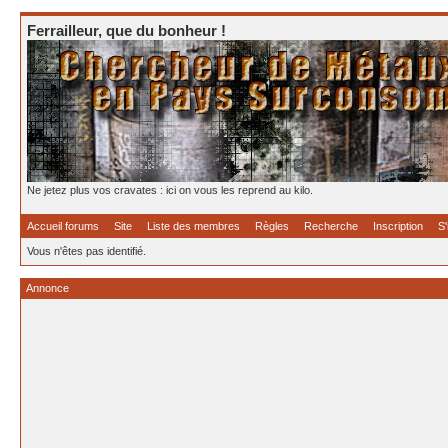
Ferrailleur, que du bonheur !
Ne jetez plus vos cravates : ici on vous les reprend au kilo.
Accueil forums
Site
Liste des membres
Règles
Recherche
Inscription
S'
Vous n'êtes pas identifié.
Annonce