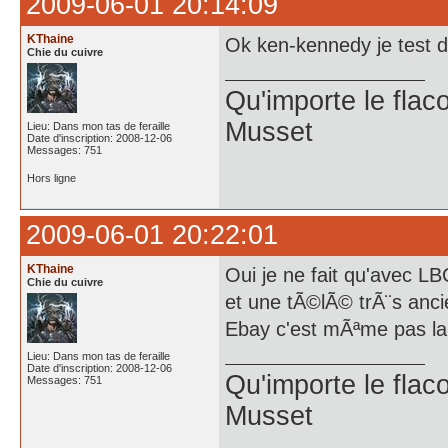
2009-06-01 20:14:09
KThaine
Ok ken-kennedy je test
Chie du cuivre
Qu'importe le flaco
Musset
Lieu: Dans mon tas de feraille
Date d'inscription: 2008-12-06
Messages: 751
Hors ligne
2009-06-01 20:22:01
KThaine
Oui je ne fait qu'avec LB
Chie du cuivre
et une tÃ©lÃ© trÃ¨s anci
Ebay c'est mÃªme pas la 
Lieu: Dans mon tas de feraille
Date d'inscription: 2008-12-06
Qu'importe le flaco
Messages: 751
Musset