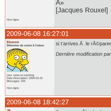
Â»
[Jacques Rouxel]
Hors ligne
2009-06-08 16:27:01
Elsasser
si t'arrives Ã le rÃ©parer
Détecteur de cuivre à l'odeur
Dernière modification pa
Lieu: sewa un sachtzig
Date d'inscription: 2009-03-26
Messages: 259
Hors ligne
2009-06-08 18:42:27
JP