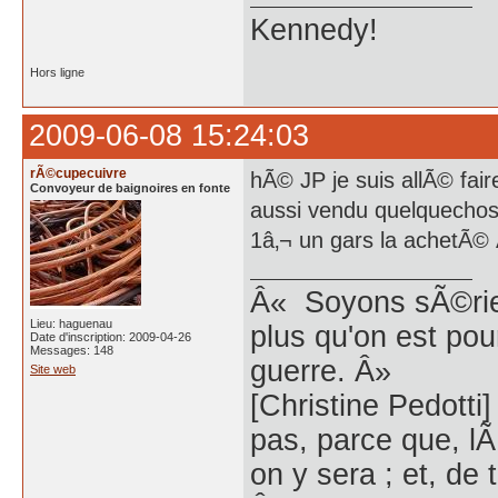
Kennedy!
Hors ligne
2009-06-08 15:24:03
rÃ©cupecuivre
hÃ© JP je suis allÃ© fair
Convoyeur de baignoires en fonte
aussi vendu quelquechos
1â‚¬ un gars la achetÃ© 
Â« Soyons sÃ©rieu
Lieu: haguenau
plus qu'on est pour 
Date d'inscription: 2009-04-26
Messages: 148
guerre. Â»
Site web
[Christine Pedott
pas, parce que, lÃ
on y sera ; et, de