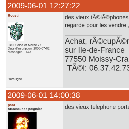
2009-06-01 12:27:22
Rousti
des vieux tÃ©lÃ©phones p
_
regarde pour les vendre ,
Achat, rÃ©cupÃ©ra
Lieu: Seine-et-Marne 77
sur Ile-de-France
Date d'inscription: 2008-07-02
Messages: 1673
77550 Moissy-Cra
TÃ©l: 06.37.42.7
Hors ligne
2009-06-01 14:00:38
para
des vieux telephone porta
Arracheur de poignées