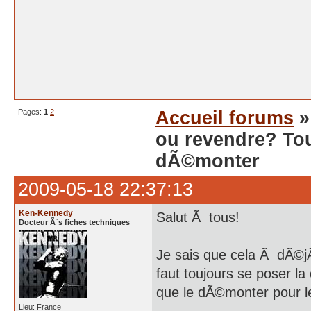
Pages:
1
2
Accueil forums
ou revendre? Tou
dÃ©monter
2009-05-18 22:37:13
Ken-Kennedy
Salut Ã tous!
Docteur Ã¨s fiches techniques
Je sais que cela Ã dÃ©jÃ
faut toujours se poser la
que le dÃ©monter pour 
Lieu: France