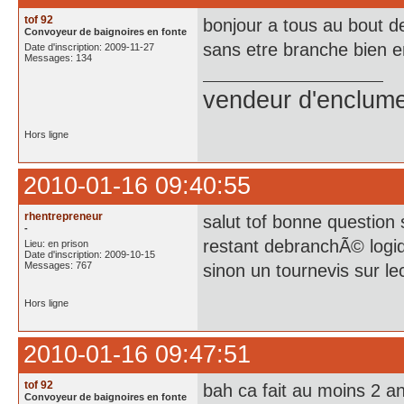
tof 92
bonjour a tous au bout d
Convoyeur de baignoires en fonte
sans etre branche bien e
Date d'inscription: 2009-11-27
Messages: 134
vendeur d'enclume
Hors ligne
2010-01-16 09:40:55
rhentrepreneur
salut tof bonne question 
-
restant debranchÃ© logiq
Lieu: en prison
Date d'inscription: 2009-10-15
Messages: 767
sinon un tournevis sur lec
Hors ligne
2010-01-16 09:47:51
tof 92
bah ca fait au moins 2 an
Convoyeur de baignoires en fonte