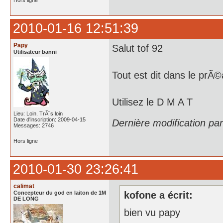
Hors ligne
2010-01-16 12:51:39
Papy
Salut tof 92
Utilisateur banni
Tout est dit dans le prÃ
Utilisez le D M A T
Lieu: Loin. TrÃ¨s loin
Date d'inscription: 2009-04-15
Dernière modification pa
Messages: 2746
Hors ligne
2010-01-30 23:26:41
calimat
Concepteur du god en laiton de 1M
kofone a écrit:
DE LONG
bien vu papy