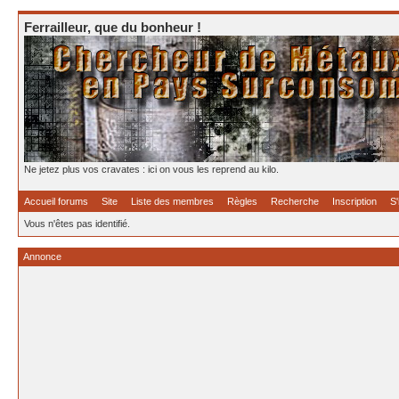
Ferrailleur, que du bonheur !
Ne jetez plus vos cravates : ici on vous les reprend au kilo.
Accueil forums
Site
Liste des membres
Règles
Recherche
Inscription
S'
Vous n'êtes pas identifié.
Annonce