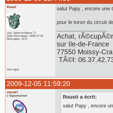
Rousti
salut Papy , encore une t
_
pour le toron du circuit de
Lieu: Seine-et-Marne 77
Achat, rÃ©cupÃ©ra
Date d'inscription: 2008-07-02
Messages: 1673
sur Ile-de-France
77550 Moissy-Cra
TÃ©l: 06.37.42.7
Hors ligne
2009-12-05 11:59:20
vince67
L'Opportuniste
Rousti a écrit:
salut Papy , encore un