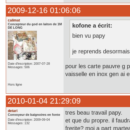
2009-12-16 01:06:06
calimat
Concepteur du god en laiton de 1M
kofone a écrit:
DE LONG
bien vu papy
je reprends desormais
Date d'inscription: 2007-07-28
pour les carte pauvre g p
Messages: 506
vaisselle en inox gen ai 
Hors ligne
2010-01-04 21:29:09
detari
tres beau travail papy.
Convoyeur de baignoires en fonte
et que du propre. il faud
Date d'inscription: 2009-09-04
Messages: 132
frerite? moi a part marte