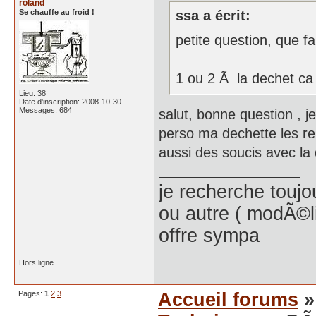
roland
Se chauffe au froid !
ssa a écrit:
petite question, que f
1 ou 2 Ã la dechet ca
Lieu: 38
Date d'inscription: 2008-10-30
Messages: 684
salut, bonne question , 
perso ma dechette les rep
aussi des soucis avec la
je recherche toujo
ou autre ( modÃ©l
offre sympa
Hors ligne
Pages:
1
2
3
Accueil forums