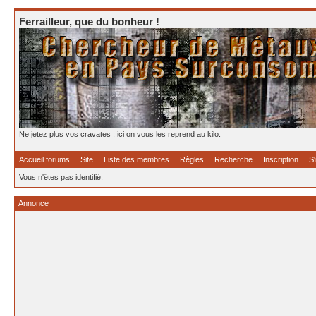
Ferrailleur, que du bonheur !
Ne jetez plus vos cravates : ici on vous les reprend au kilo.
Accueil forums
Site
Liste des membres
Règles
Recherche
Inscription
S'
Vous n'êtes pas identifié.
Annonce