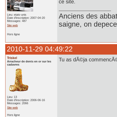
ce site.
Anciens des abbat
Lieu: etats-unis
Date d'inscription: 2007-04-20
Messages: 487
saigne, on depece,
Site web
Hors ligne
2010-11-29 04:49:22
Triskel
Tu as dÃ©ja commencÃ© a
Arracheur de dents en or sur les
cadavres
Lieu: 13
Date d'inscription: 2006-06-16
Messages: 2066
Site web
Hors ligne