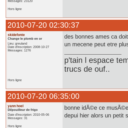
Messages: 23120
Hors ligne
2010-07-20 02:30:37
skidefonte
des bonnes ames ca doit 
Change le plomb en or
un mecene peut etre plu
Lieu: greuland
Date d'inscription: 2008-10-27
Messages: 1276
p'tain l espace te
trucs de ouf..
Hors ligne
2010-07-20 06:35:00
yann hoel
bonne idÃ©e ce musÃ©e c
Dépouilleur de frigo
depui hier alors un petit 
Date d'inscription: 2010-05-06
Messages: 31
Hors ligne