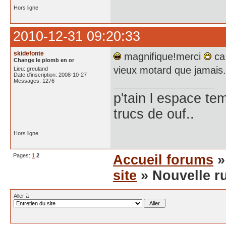
Hors ligne
2010-12-31 09:20:33
skidefonte
magnifique!merci
ca
Change le plomb en or
vieux motard que jamais.
Lieu: greuland
Date d'inscription: 2008-10-27
Messages: 1276
p'tain l espace te
trucs de ouf..
Hors ligne
Pages:
1
2
Accueil forums
site
» Nouvelle r
Aller à