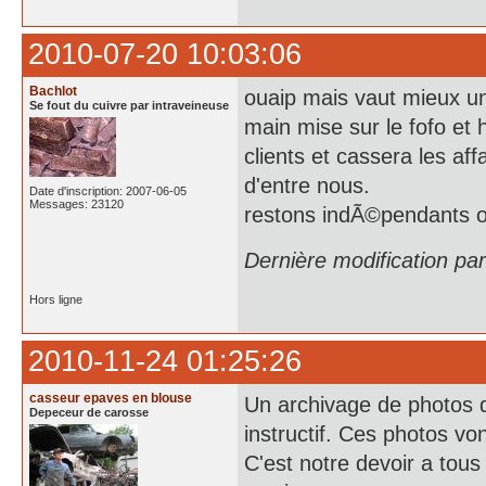
2010-07-20 10:03:06
Bachlot
ouaip mais vaut mieux u
Se fout du cuivre par intraveineuse
main mise sur le fofo et 
clients et cassera les af
d'entre nous.
Date d'inscription: 2007-06-05
Messages: 23120
restons indÃ©pendants on
Dernière modification pa
Hors ligne
2010-11-24 01:25:26
casseur epaves en blouse
Un archivage de photos de
Depeceur de carosse
instructif. Ces photos von
C'est notre devoir a tous