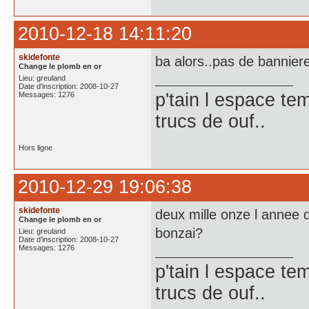
2010-12-18 14:11:20
skidefonte
ba alors..pas de bannier
Change le plomb en or
Lieu: greuland
Date d'inscription: 2008-10-27
p'tain l espace te
Messages: 1276
trucs de ouf..
Hors ligne
2010-12-29 19:06:38
skidefonte
deux mille onze l annee 
Change le plomb en or
bonzai?
Lieu: greuland
Date d'inscription: 2008-10-27
Messages: 1276
p'tain l espace te
trucs de ouf..