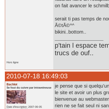
on fait avancer le schmilb
serait ti pas temps de no
Ã©tÃ©^^
bikini..bottom..
p'tain l espace te
trucs de ouf..
Hors ligne
2010-07-18 16:49:03
Bachlot
je pense que si quelqu'
Se fout du cuivre par intraveineuse
le site et avoir un plus g
bienvenue au webmaste
rien ne se fait seul ni s
Date d'inscription: 2007-06-05