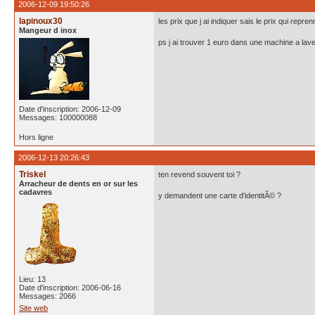
2006-12-09 19:50:26
lapinoux30
les prix que j ai indiquer sais le prix qui repre
Mangeur d inox
ps j ai trouver 1 euro dans une machine a laver
Date d'inscription: 2006-12-09
Messages: 100000088
Hors ligne
2006-12-13 20:26:43
Triskel
ten revend souvent toi ?
Arracheur de dents en or sur les
cadavres
y demandent une carte d'identitÃ© ?
Lieu: 13
Date d'inscription: 2006-06-16
Messages: 2066
Site web