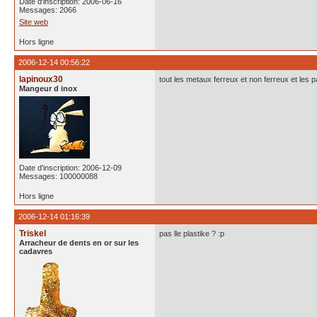
Date d'inscription: 2006-06-16
Messages: 2066
Site web
Hors ligne
2006-12-14 00:56:22
lapinoux30
tout les metaux ferreux et non ferreux et les p
Mangeur d inox
Date d'inscription: 2006-12-09
Messages: 100000088
Hors ligne
2006-12-14 01:16:39
Triskel
pas lle plastike ? :p
Arracheur de dents en or sur les
cadavres