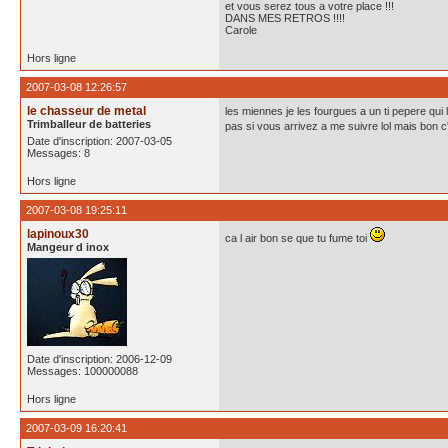
et vous serez tous a votre place !!!
DANS MES RETROS !!!!
Carole
Hors ligne
2007-03-08 12:26:57
le chasseur de metal
les miennes je les fourgues a un ti pepere qui l
Trimballeur de batteries
pas si vous arrivez a me suivre lol mais bon c
Date d'inscription: 2007-03-05
Messages: 8
Hors ligne
2007-03-08 19:25:11
lapinoux30
ca l air bon se que tu fume toi
Mangeur d inox
Date d'inscription: 2006-12-09
Messages: 100000088
Hors ligne
2007-03-09 16:20:41