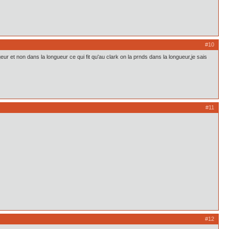
#10
geur et non dans la longueur ce qui fit qu'au clark on la prnds dans la longueur,je sais
#11
#12