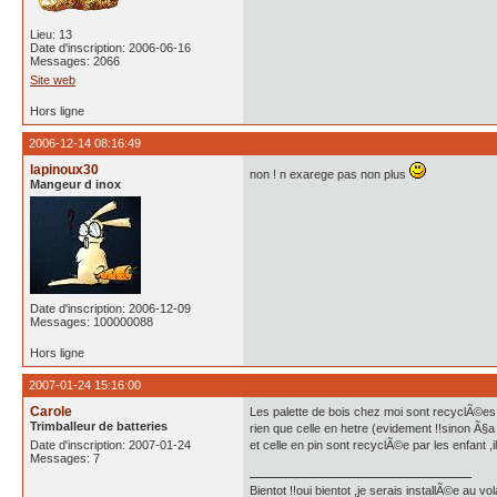
Lieu: 13
Date d'inscription: 2006-06-16
Messages: 2066
Site web
Hors ligne
2006-12-14 08:16:49
lapinoux30
non ! n exarege pas non plus
Mangeur d inox
Date d'inscription: 2006-12-09
Messages: 100000088
Hors ligne
2007-01-24 15:16:00
Carole
Les palette de bois chez moi sont recyclÃ©es 
Trimballeur de batteries
rien que celle en hetre (evidement !!sinon Ã§a
Date d'inscription: 2007-01-24
et celle en pin sont recyclÃ©e par les enfant ,
Messages: 7
Bientot !!oui bientot ,je serais installÃ©e au v