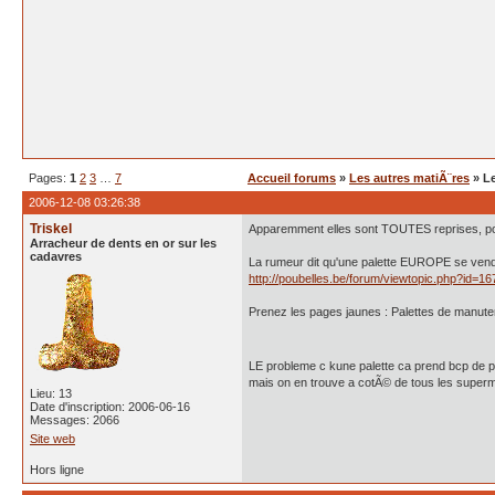
Pages:
1
2
3
…
7
Accueil forums
»
Les autres matiÃ¨res
» Le
2006-12-08 03:26:38
Triskel
Apparemment elles sont TOUTES reprises, pou
Arracheur de dents en or sur les
cadavres
La rumeur dit qu'une palette EUROPE se vend 15
http://poubelles.be/forum/viewtopic.php?id=16
Prenez les pages jaunes : Palettes de manuten
LE probleme c kune palette ca prend bcp de 
mais on en trouve a cotÃ© de tous les super
Lieu: 13
Date d'inscription: 2006-06-16
Messages: 2066
Site web
Hors ligne