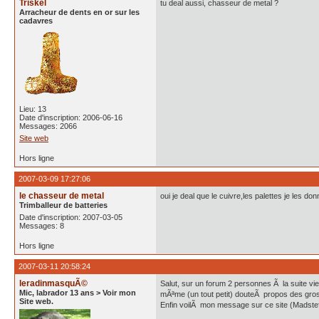
Triskel
tu deal aussi, chasseur de metal ?
Arracheur de dents en or sur les
cadavres
Lieu: 13
Date d'inscription: 2006-06-16
Messages: 2066
Site web
Hors ligne
2007-03-09 17:27:06
le chasseur de metal
oui je deal que le cuivre,les palettes je les don
Trimballeur de batteries
Date d'inscription: 2007-03-05
Messages: 8
Hors ligne
2007-03-11 20:58:24
leradinmasquÃ©
Salut, sur un forum 2 personnes Ã la suite vi
Mic, labrador 13 ans > Voir mon
mÃªme (un tout petit) douteÃ propos des gros t
Site web.
Enfin voilÃ mon message sur ce site (Madstef)