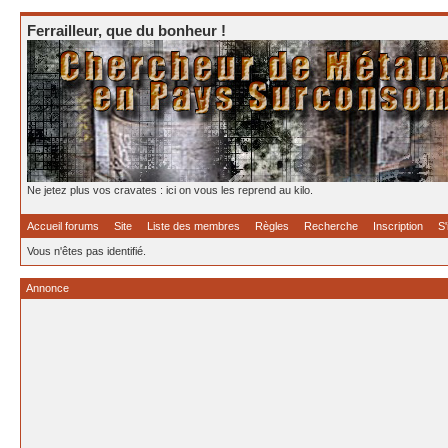
Ferrailleur, que du bonheur !
Ne jetez plus vos cravates : ici on vous les reprend au kilo.
Accueil forums
Site
Liste des membres
Règles
Recherche
Inscription
S'
Vous n'êtes pas identifié.
Annonce