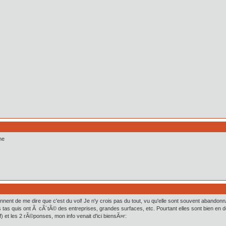
ne
ennent de me dire que c'est du vol! Je n'y crois pas du tout, vu qu'elle sont souvent abando
as quis ont Ã cÃ´tÃ© des entreprises, grandes surfaces, etc. Pourtant elles sont bien en dehor
 et les 2 rÃ©ponses, mon info venait d'ici biensÃ»r: