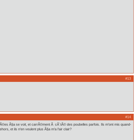
#13
#14
nnÃ©es Ã§a se voit, et carrÃ©ment Ã cÃ´tÃ© des poubelles parfois. Ils m'ont mis quand-
s, et ils n'en veulent plus Ã§a m'a l'air clair?