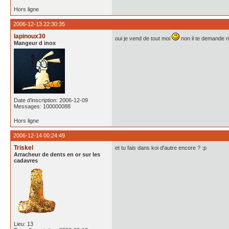
Hors ligne
2006-12-13 22:30:35
lapinoux30
oui je vend de tout moi
non il te demande ri
Mangeur d inox
Date d'inscription: 2006-12-09
Messages: 100000088
Hors ligne
2006-12-14 00:24:49
Triskel
et tu fais dans koi d'autre encore ? :p
Arracheur de dents en or sur les
cadavres
Lieu: 13