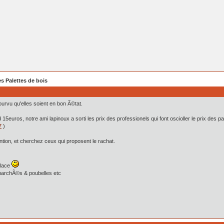
s Palettes de bois
rvu qu'elles soient en bon Ã©tat.
euros, notre ami lapinoux a sorti les prix des professionels qui font oscioller le prix des 
7
)
tion, et cherchez ceux qui proposent le rachat.
place
marchÃ©s & poubelles etc