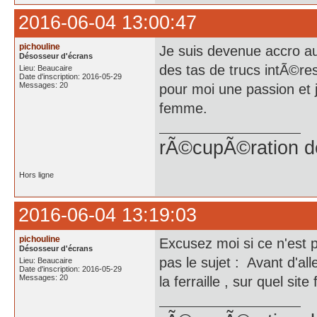
2016-06-04 13:00:47
pichouline
Je suis devenue accro au 
Désosseur d'écrans
des tas de trucs intÃ©res
Lieu: Beaucaire
Date d'inscription: 2016-05-29
Messages: 20
pour moi une passion et 
femme.
rÃ©cupÃ©ration d
Hors ligne
2016-06-04 13:19:03
pichouline
Excusez moi si ce n'est p
Désosseur d'écrans
pas le sujet : Avant d'all
Lieu: Beaucaire
Date d'inscription: 2016-05-29
Messages: 20
la ferraille , sur quel site 