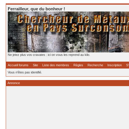
Ferrailleur, que du bonheur !
Ne jetez plus vos cravates : ici on vous les reprend au kilo.
Accueil forums
Site
Liste des membres
Règles
Recherche
Inscription
S'
Vous n'êtes pas identifié.
Annonce