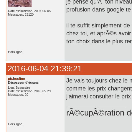
je pense qu'Ã ton niveau
profusion dans google te
Date d'inscription: 2007-06-05
Messages: 23120
il te suffit simplement d
chez toi, et aprÃ©s avoi
ton choix dans le plus re
Hors ligne
2016-06-04 21:39:21
pichouline
Je vais toujours chez le 
Désosseur d'écrans
comme les prix changent t
Lieu: Beaucaire
Date d'inscription: 2016-05-29
Messages: 20
j'aimerai consulter le prix
rÃ©cupÃ©ration d
Hors ligne