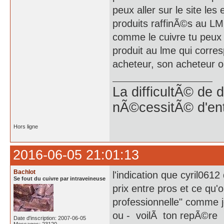
peux aller sur le site les
produits raffinÃ©s au L
comme le cuivre tu peux
produit au lme qui corre
acheteur, son acheteur ou l
La difficultÃ© de 
nÃ©cessitÃ© d'en
Hors ligne
2016-06-05 21:01:13
Bachlot
l'indication que cyril061
Se fout du cuivre par intraveineuse
prix entre pros et ce qu'
professionnelle" comme j
ou - voilÃ ton repÃ©re
Date d'inscription: 2007-06-05