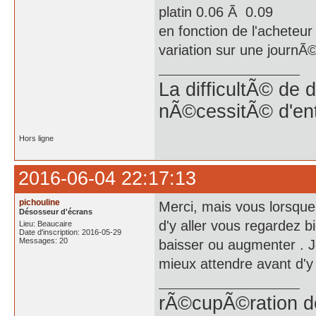
platin 0.06 Ã 0.09
en fonction de l'acheteur
variation sur une journÃ©e
La difficultÃ© de 
nÃ©cessitÃ© d'en
Hors ligne
2016-06-04 22:17:13
pichouline
Merci, mais vous lorsque 
Désosseur d'écrans
d'y aller vous regardez b
Lieu: Beaucaire
Date d'inscription: 2016-05-29
Messages: 20
baisser ou augmenter . J
mieux attendre avant d'y a
rÃ©cupÃ©ration d