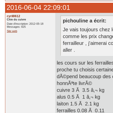
2016-06-04 22:09:01
cyril0612
Chie du cuivre
pichouline a écrit:
Date d'inscription: 2012-05-18
Messages: 825
Je vais toujours chez 
Site web
comme les prix changen
ferrailleur , j'aimerai 
aller .
les cours sur les ferraill
proche tu choisis certai
dÃ©pend beaucoup des dÃ
honnÃªte livrÃ©
cuivre 3 Ã 3.5 â‚¬ kg
alus 0.5 Ã 1 â‚¬ kg
laiton 1.5 Ã 2.1 kg
ferrailles 0.08 Ã 0.11