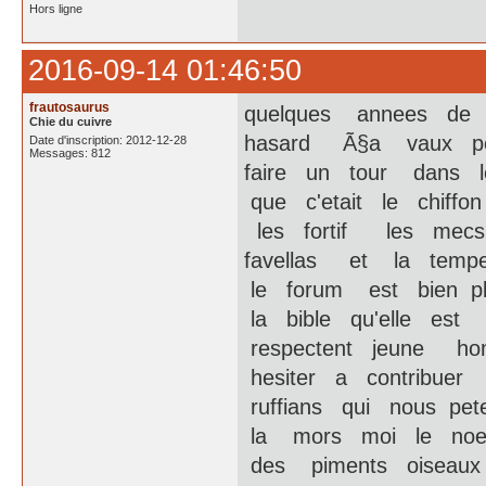
Hors ligne
2016-09-14 01:46:50
frautosaurus
quelques annees de
Chie du cuivre
hasard Ã§a vaux po
Date d'inscription: 2012-12-28
Messages: 812
faire un tour dans
que c'etait le chiffon
les fortif les mec
favellas et la temp
le forum est bien p
la bible qu'elle est
respectent jeune hom
hesiter a contribuer
ruffians qui nous pet
la mors moi le noeu
des piments oiseaux