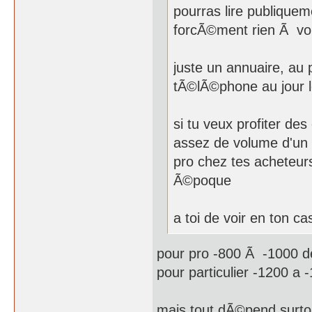
pourras lire publique
forcÃ©ment rien Ã voi
juste un annuaire, au 
tÃ©lÃ©phone au jour le
si tu veux profiter de
assez de volume d'un m
pro chez tes acheteu
Ã©poque
a toi de voir en ton ca
pour pro -800 Ã -1000 d
pour particulier -1200 a
mais tout dÃ©pend surto