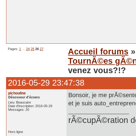
Pages:
1
…
24
25
26
27
Accueil forums
TournÃ©es gÃ©n
venez vous?!?
2016-05-29 23:47:38
pichouline
Bonsoir, je me prÃ©sente 
Désosseur d'écrans
et je suis auto_entrepr
Lieu: Beaucaire
Date d'inscription: 2016-05-29
Messages: 20
rÃ©cupÃ©ration d
Hors ligne