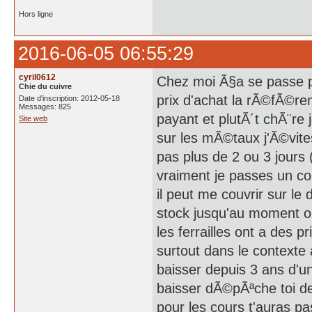
Hors ligne
2016-06-05 06:55:29
cyril0612
Chez moi Ã§a se passe pa
Chie du cuivre
prix d'achat la rÃ©fÃ©re
Date d'inscription: 2012-05-18
Messages: 825
payant et plutÃ´t chÃ¨re
Site web
sur les mÃ©taux j'Ã©vites
pas plus de 2 ou 3 jours (
vraiment je passes un c
il peut me couvrir sur le 
stock jusqu'au moment ou
les ferrailles ont a des 
surtout dans le contexte 
baisser depuis 3 ans d'
baisser dÃ©pÃªche toi d
pour les cours t'auras p