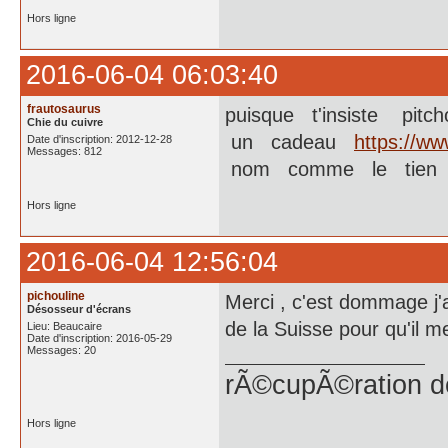
Hors ligne
2016-06-04 06:03:40
frautosaurus
puisque t'insiste pit
Chie du cuivre
un cadeau
https://w
Date d'inscription: 2012-12-28
Messages: 812
nom comme le tien j
Hors ligne
2016-06-04 12:56:04
pichouline
Merci , c'est dommage j'a
Désosseur d'écrans
de la Suisse pour qu'il m
Lieu: Beaucaire
Date d'inscription: 2016-05-29
Messages: 20
rÃ©cupÃ©ration d
Hors ligne