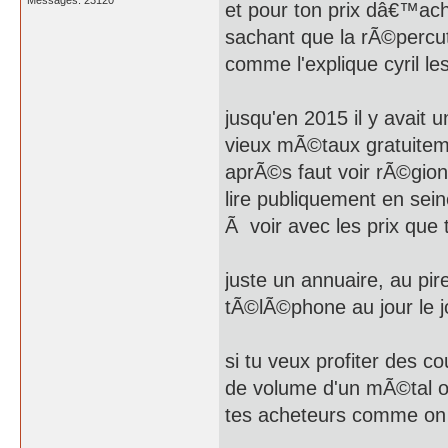
Messages: 23120
et pour ton prix dâ€™acha
sachant que la rÃ©percuti
comme l'explique cyril l
jusqu'en 2015 il y avait 
vieux mÃ©taux gratuiteme
aprÃ©s faut voir rÃ©gion
lire publiquement en sei
Ã voir avec les prix que 
juste un annuaire, au pi
tÃ©lÃ©phone au jour le j
si tu veux profiter des c
de volume d'un mÃ©tal ou 
tes acheteurs comme on