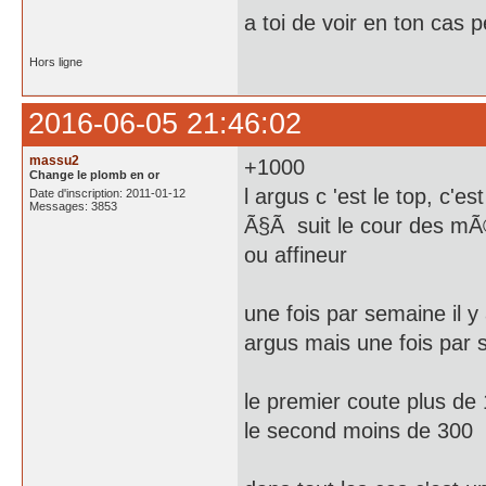
a toi de voir en ton cas 
Hors ligne
2016-06-05 21:46:02
massu2
+1000
Change le plomb en or
l argus c 'est le top, c'es
Date d'inscription: 2011-01-12
Messages: 3853
Ã§Ã suit le cour des mÃ©
ou affineur
une fois par semaine il y
argus mais une fois par 
le premier coute plus de
le second moins de 300