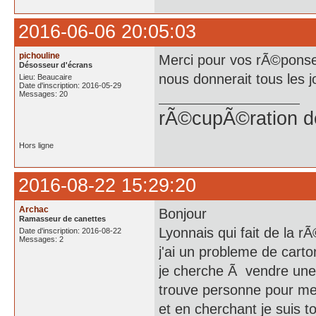
2016-06-06 20:05:03
pichouline
Merci pour vos rÃ©ponses 
Désosseur d'écrans
nous donnerait tous les jou
Lieu: Beaucaire
Date d'inscription: 2016-05-29
Messages: 20
rÃ©cupÃ©ration d
Hors ligne
2016-08-22 15:29:20
Archac
Bonjour
Ramasseur de canettes
Lyonnais qui fait de la 
Date d'inscription: 2016-08-22
Messages: 2
j'ai un probleme de car
je cherche Ã vendre une 
trouve personne pour me
et en cherchant je suis 