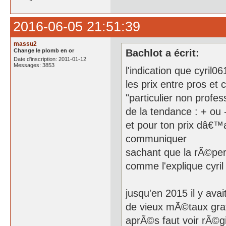
2016-06-05 21:51:39
massu2
Change le plomb en or
Bachlot a écrit:
Date d'inscription: 2011-01-12
Messages: 3853
l'indication que cyril
les prix entre pros et
"particulier non profe
de la tendance : + ou
et pour ton prix dâ€™ac
communiquer
sachant que la rÃ©perc
comme l'explique cyri
jusqu'en 2015 il y ava
de vieux mÃ©taux gratu
aprÃ©s faut voir rÃ©g