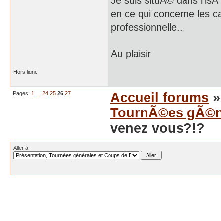
Je suis situÃ© dans l'is
en ce qui concerne les c
professionnelle...
Au plaisir
Hors ligne
Pages:
1
…
24
25
26
27
Accueil forums
TournÃ©es gÃ©n
venez vous?!?
Aller à