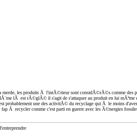
a merde, les produits Ã l'intÃ©rieur sont considÃ©rÃ©s comme des pro
blÃ¨me lÃ est rÃ©glÃ© il s'agit de s'attaquer au produit en lui mÃªm
'est probablement une des activitÃ© du recyclage qui Ã le moins d'aven
de fap Ã recycler comme c'est parti en guerre avec les Ã©nergies fossil
d'entreprendre