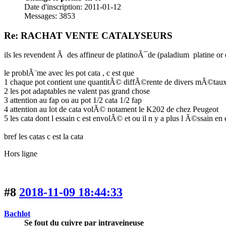
Date d'inscription: 2011-01-12
Messages: 3853
Re: RACHAT VENTE CATALYSEURS
ils les revendent Ã des affineur de platinoÃ¯de (paladium platine or e
le problÃ¨me avec les pot cata , c est que
1 chaque pot contient une quantitÃ© diffÃ©rente de divers mÃ©taux, 
2 les pot adaptables ne valent pas grand chose
3 attention au fap ou au pot 1/2 cata 1/2 fap
4 attention au lot de cata volÃ© notament le K202 de chez Peugeot
5 les cata dont l essain c est envolÃ© et ou il n y a plus l Ã©ssain en 
bref les catas c est la cata
Hors ligne
#8
2018-11-09 18:44:33
Bachlot
Se fout du cuivre par intraveineuse