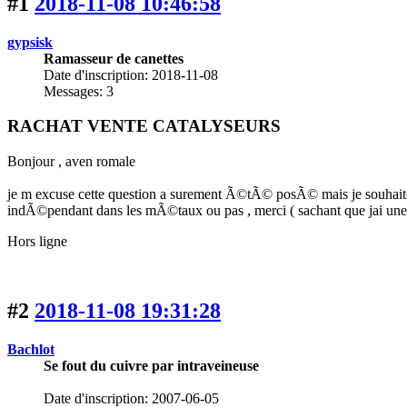
#1
2018-11-08 10:46:58
gypsisk
Ramasseur de canettes
Date d'inscription: 2018-11-08
Messages: 3
RACHAT VENTE CATALYSEURS
Bonjour , aven romale
je m excuse cette question a surement Ã©tÃ© posÃ© mais je souhaite me
indÃ©pendant dans les mÃ©taux ou pas , merci ( sachant que jai u
Hors ligne
#2
2018-11-08 19:31:28
Bachlot
Se fout du cuivre par intraveineuse
Date d'inscription: 2007-06-05