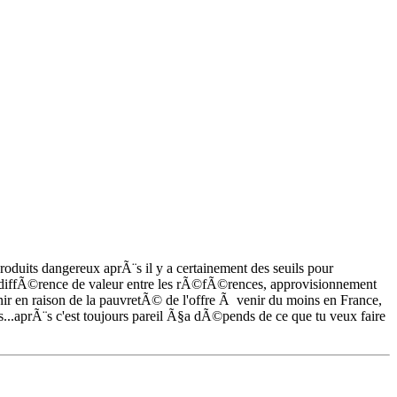
duits dangereux aprÃ¨s il y a certainement des seuils pour
e diffÃ©rence de valeur entre les rÃ©fÃ©rences, approvisionnement
ir en raison de la pauvretÃ© de l'offre Ã venir du moins en France,
es...aprÃ¨s c'est toujours pareil Ã§a dÃ©pends de ce que tu veux faire