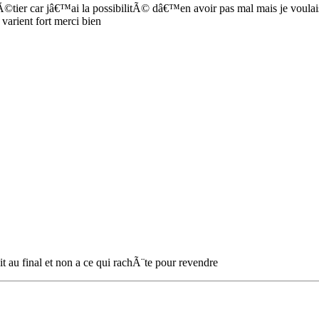
mÃ©tier car jâ€™ai la possibilitÃ© dâ€™en avoir pas mal mais je voul
varient fort merci bien
uit au final et non a ce qui rachÃ¨te pour revendre