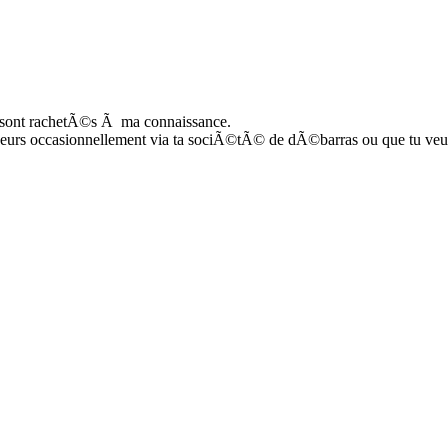
rs sont rachetÃ©s Ã ma connaissance.
yseurs occasionnellement via ta sociÃ©tÃ© de dÃ©barras ou que tu veui