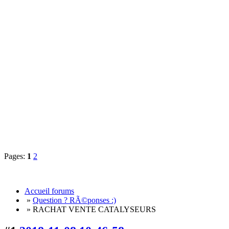
Pages:
1
2
Accueil forums
»
Question ? RÃ©ponses :)
» RACHAT VENTE CATALYSEURS