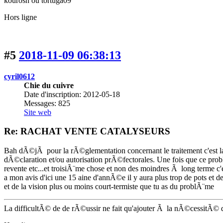
kourosh ou tortuga09
Hors ligne
#5
2018-11-09 06:38:13
cyril0612
Chie du cuivre
Date d'inscription: 2012-05-18
Messages: 825
Site web
Re: RACHAT VENTE CATALYSEURS
Bah dÃ©jÃ pour la rÃ©glementation concernant le traitement c'est l
dÃ©claration et/ou autorisation prÃ©fectorales. Une fois que ce pro
revente etc...et troisiÃ¨me chose et non des moindres Ã long terme c
a mon avis d'ici une 15 aine d'annÃ©e il y aura plus trop de pots et 
et de la vision plus ou moins court-termiste que tu as du problÃ¨me
La difficultÃ© de de rÃ©ussir ne fait qu'ajouter Ã la nÃ©cessitÃ© 