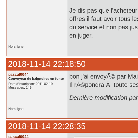
Je dis pas que l'acheteu
offres il faut avoir tous
du service et non pas ju
en juger.
Hors ligne
2018-11-14 22:18:50
pascal0044
bon j'ai envoyÃ© par Ma
Convoyeur de baignoires en fonte
Il rÃ©pondra Ã toute se
Date d'inscription: 2011-02-10
Messages: 149
Dernière modification pa
Hors ligne
2018-11-14 22:28:35
pascal0044