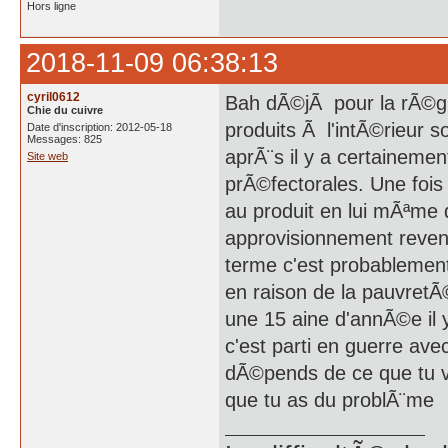
Hors ligne
2018-11-09 06:38:13
cyril0612
Bah dÃ©jÃ pour la rÃ©gle
Chie du cuivre
produits Ã l'intÃ©rieur
Date d'inscription: 2012-05-18
Messages: 825
aprÃ¨s il y a certainemen
Site web
prÃ©fectorales. Une fois
au produit en lui mÃªme 
approvisionnement revent
terme c'est probablement
en raison de la pauvretÃ©
une 15 aine d'annÃ©e il 
c'est parti en guerre ave
dÃ©pends de ce que tu ve
que tu as du problÃ¨me