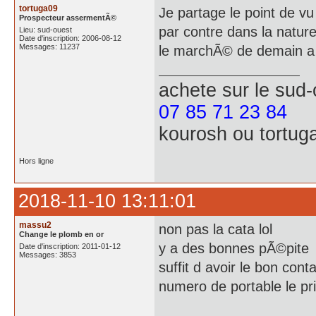
tortuga09
Je partage le point de vu
Prospecteur assermentÃ©
par contre dans la natur
Lieu: sud-ouest
Date d'inscription: 2006-08-12
Messages: 11237
le marchÃ© de demain a
achete
sur le sud
07 85 71 23 84
kourosh ou tortug
Hors ligne
2018-11-10 13:11:01
massu2
non pas la cata lol
Change le plomb en or
y a des bonnes pÃ©pite
Date d'inscription: 2011-01-12
Messages: 3853
suffit d avoir le bon con
numero de portable le pri