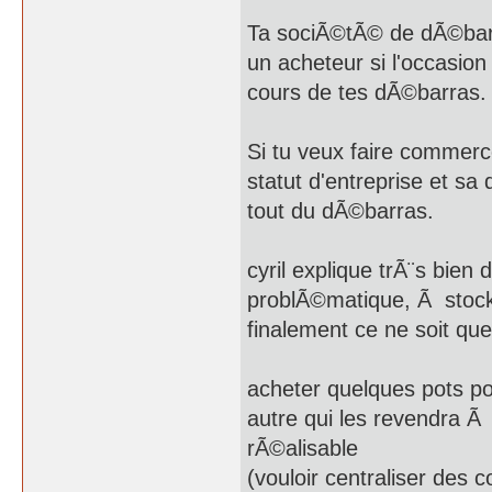
Ta sociÃ©tÃ© de dÃ©barr
un acheteur si l'occasio
cours de tes dÃ©barras.
Si tu veux faire commerce
statut d'entreprise et sa
tout du dÃ©barras.
cyril explique trÃ¨s bien
problÃ©matique, Ã stocke
finalement ce ne soit qu
acheter quelques pots po
autre qui les revendra Ã 
rÃ©alisable
(vouloir centraliser des c