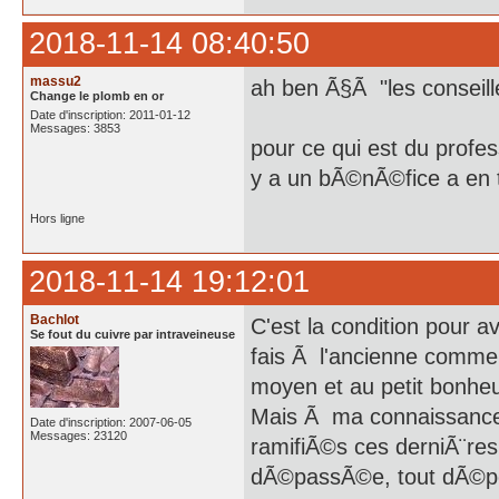
2018-11-14 08:40:50
massu2
ah ben Ã§Ã "les conseill
Change le plomb en or
Date d'inscription: 2011-01-12
Messages: 3853
pour ce qui est du profes
y a un bÃ©nÃ©fice a en ti
Hors ligne
2018-11-14 19:12:01
Bachlot
C'est la condition pour av
Se fout du cuivre par intraveineuse
fais Ã l'ancienne comme 
moyen et au petit bonheur
Mais Ã ma connaissance
Date d'inscription: 2007-06-05
Messages: 23120
ramifiÃ©s ces derniÃ¨re
dÃ©passÃ©e, tout dÃ©pen