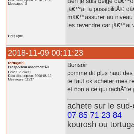
Ben je suis belge dâ€™or
Date d'inscription: 2018-11-08
Messages: 3
jâ€™ai la possibilitÃ© 
mâ€™assurer au niveau lÃ
les revendre car jâ€™ai v
Hors ligne
2018-11-09 00:11:23
tortuga09
Bonsoir
Prospecteur assermentÃ©
comme dit plus haut des 
Lieu: sud-ouest
Date d'inscription: 2006-08-12
Messages: 11237
te faut ok acheter mes rev
et non a ce qui rachÃ¨te
achete
sur le sud
07 85 71 23 84
kourosh ou tortug