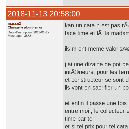
2018-11-13 20:58:00
massu2
kan un cata n est pas rÃ
Change le plomb en or
face time et lÃ la mada
Date d'inscription: 2011-01-12
Messages: 3853
ils m ont meme valorisÃ
j ai une dizaine de pot d
intÃ©rieurs, pour les fer
et constructeur se sont 
ils vont en sacrifier un p
et enfin il passe une fois
entre moi , le collecteur
time par tel
et si tel prix pour tel cat