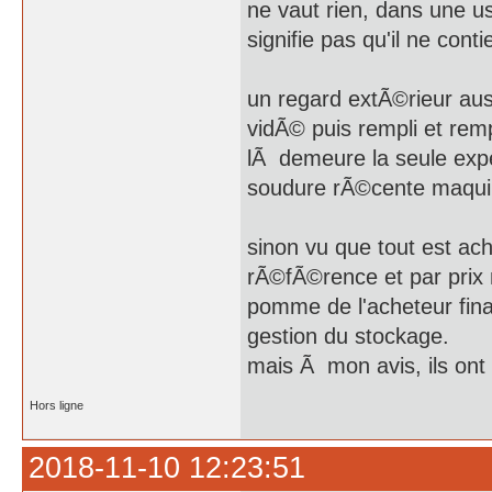
ne vaut rien, dans une u
signifie pas qu'il ne conti
un regard extÃ©rieur auss
vidÃ© puis rempli et re
lÃ demeure la seule exp
soudure rÃ©cente maquil
sinon vu que tout est ach
rÃ©fÃ©rence et par prix 
pomme de l'acheteur final
gestion du stockage.
mais Ã mon avis, ils ont
Hors ligne
2018-11-10 12:23:51