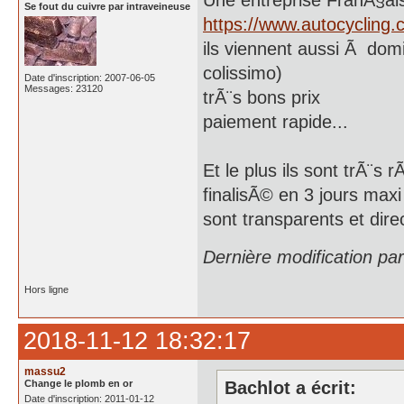
Une entreprise FranÃ§ai
Se fout du cuivre par intraveineuse
https://www.autocycling.
ils viennent aussi Ã domi
colissimo)
Date d'inscription: 2007-06-05
Messages: 23120
trÃ¨s bons prix
paiement rapide...
Et le plus ils sont trÃ¨s
finalisÃ© en 3 jours maxi
sont transparents et dire
Dernière modification pa
Hors ligne
2018-11-12 18:32:17
massu2
Change le plomb en or
Bachlot a écrit:
Date d'inscription: 2011-01-12