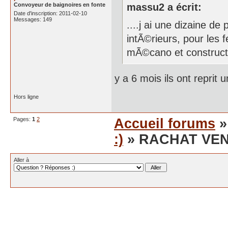
Convoyeur de baignoires en fonte
massu2 a écrit:
Date d'inscription: 2011-02-10
Messages: 149
....j ai une dizaine d
intÃ©rieurs, pour les f
mÃ©cano et constructe
y a 6 mois ils ont reprit 
Hors ligne
Pages:
1
2
Accueil forums
:)
» RACHAT VE
Aller à