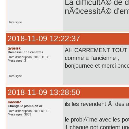
La difficultÃ© de 
nÃ©cessitÃ© d'en
Hors ligne
2018-11-09 12:22:37
gypsisk
AH CARREMENT TOUT CA ,
Ramasseur de canettes
comme a l'ancienne ,
Date d'inscription: 2018-11-08
Messages: 3
bonjournee et merci enc
Hors ligne
2018-11-09 13:28:50
massu2
ils les revendent Ã des a
Change le plomb en or
Date d'inscription: 2011-01-12
Messages: 3853
le problÃ¨me avec les pot
1 chaque pot contient un