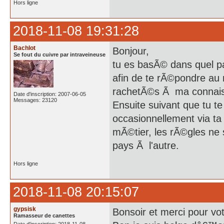
Hors ligne
2018-11-08 19:31:28
Bachlot
Bonjour,
Se fout du cuivre par intraveineuse
tu es basÃ© dans quel p
afin de te rÃ©pondre au 
rachetÃ©s Ã ma connai
Date d'inscription: 2007-06-05
Messages: 23120
Ensuite suivant que tu t
occasionnellement via ta
mÃ©tier, les rÃ©gles ne
pays Ã l'autre.
Hors ligne
2018-11-08 20:15:07
gypsisk
Bonsoir et merci pour v
Ramasseur de canettes