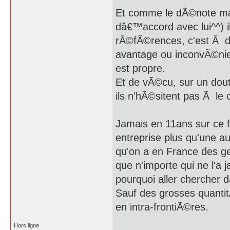
Et comme le dÃ©note mas
dâ€™accord avec lui^^) il
rÃ©fÃ©rences, c'est Ã dir
avantage ou inconvÃ©nien
est propre.
Et de vÃ©cu, sur un dou
ils n'hÃ©sitent pas Ã le c
Jamais en 11ans sur ce
entreprise plus qu'une a
qu'on a en France des gen
que n'importe qui ne l'a j
pourquoi aller chercher 
Sauf des grosses quantit
en intra-frontiÃ©res.
Hors ligne