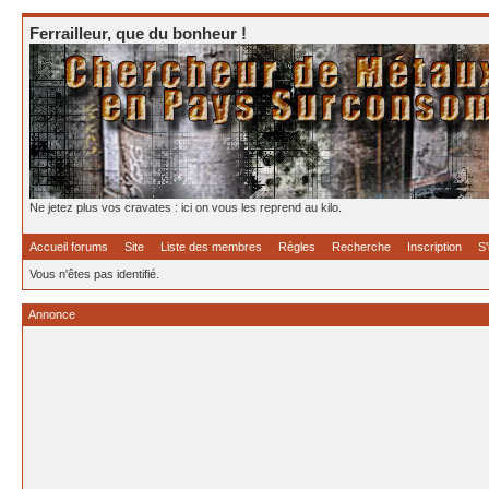
Ferrailleur, que du bonheur !
Ne jetez plus vos cravates : ici on vous les reprend au kilo.
Accueil forums
Site
Liste des membres
Règles
Recherche
Inscription
S'
Vous n'êtes pas identifié.
Annonce