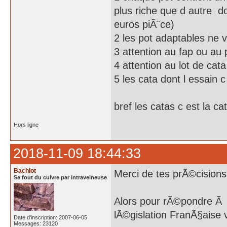
plus riche que d autre d
euros piÃ¨ce)
2 les pot adaptables ne 
3 attention au fap ou au 
4 attention au lot de ca
5 les cata dont l essain c
bref les catas c est la ca
Hors ligne
2018-11-09 18:44:33
Bachlot
Merci de tes prÃ©cisions
Se fout du cuivre par intraveineuse
Alors pour rÃ©pondre Ã t
lÃ©gislation FranÃ§aise 
Date d'inscription: 2007-06-05
Messages: 23120