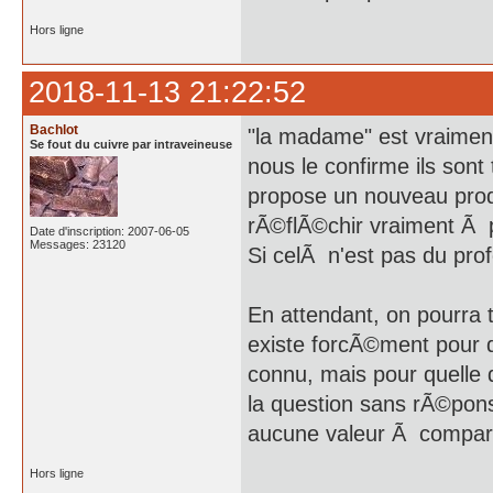
Hors ligne
2018-11-13 21:22:52
Bachlot
"la madame" est vraiment
Se fout du cuivre par intraveineuse
nous le confirme ils son
propose un nouveau prod
rÃ©flÃ©chir vraiment Ã po
Date d'inscription: 2007-06-05
Messages: 23120
Si celÃ n'est pas du prof
En attendant, on pourra t
existe forcÃ©ment pour 
connu, mais pour quelle q
la question sans rÃ©ponse
aucune valeur Ã compar
Hors ligne