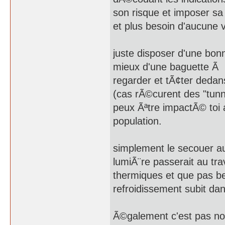
son risque et imposer sa 
et plus besoin d'aucune v
juste disposer d'une bonn
mieux d'une baguette Ã b
regarder et tÃ¢ter deda
(cas rÃ©curent des "tunni
peux Ãªtre impactÃ© toi 
population.
simplement le secouer au
lumiÃ¨re passerait au tr
thermiques et que pas b
refroidissement subit da
Ã©galement c'est pas non 