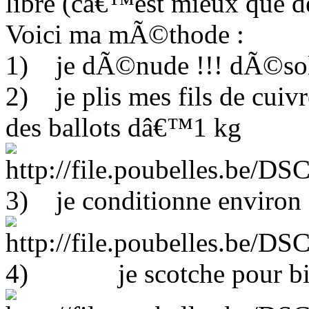
libre (câ€™est mieux que de 
Voici ma mÃ©thode :
1) je dÃ©nude !!! dÃ©sol
2) je plis mes fils de cuiv
des ballots dâ€™1 kg
3) je conditionne environ 
4) je scotche pour bi