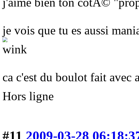
j'aime bien ton cotÃ© "prop
je vois que tu es aussi ma
ca c'est du boulot fait ave
Hors ligne
#11
2009-03-28 06:18:3