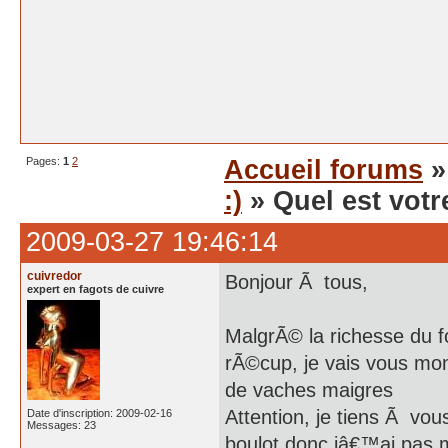
Pages:
1
2
Accueil forums
:)
» Quel est vot
2009-03-27 19:46:14
cuivredor
Bonjour Ã tous,
expert en fagots de cuivre
MalgrÃ© la richesse du 
rÃ©cup, je vais vous mo
de vaches maigres
Attention, je tiens Ã vou
Date d'inscription: 2009-02-16
Messages: 23
boulot donc jâ€™ai pas m