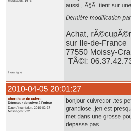
Messages: 1673
aussi , Ã§Ã tient sur une
Dernière modification pa
Achat, rÃ©cupÃ©ra
sur Ile-de-France
77550 Moissy-Cra
TÃ©l: 06.37.42.7
Hors ligne
2010-04-05 20:01:27
chercheur de cuivre
bonjour cuivredor .tes pet
Détecteur de cuivre à l'odeur
grandiose .jen est presqu
Date d'inscription: 2010-02-17
Messages: 222
met dans une grosse poub
depasse pas