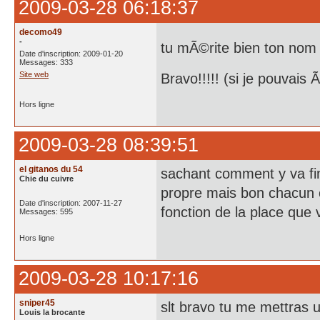
2009-03-28 06:18:37
decomo49
-
tu mÃ©rite bien ton n
Date d'inscription: 2009-01-20
Messages: 333
Site web
Bravo!!!!! (si je pouvais
Hors ligne
2009-03-28 08:39:51
el gitanos du 54
sachant comment y va finir
Chie du cuivre
propre mais bon chacun c
Date d'inscription: 2007-11-27
fonction de la place que
Messages: 595
Hors ligne
2009-03-28 10:17:16
sniper45
slt bravo tu me mettras 
Louis la brocante