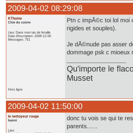
2009-04-02 08:29:08
KThaine
Ptn c impÃ©c toi lol moi 
Chie du cuivre
rigides et souples).
Lieu: Dans mon tas de feraille
Date d'inscription: 2008-12-06
Messages: 751
Je dÃ©nude pas asser de 
dommage psk c mioeux ra
Qu'importe le flaco
Musset
Hors ligne
2009-04-02 11:50:00
le nettoyeur rouge
donc tu vois se qui te res
banni
parents......
Lieu: