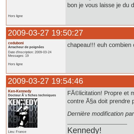
bon je vous laisse je du 
Hors ligne
2009-03-27 19:50:27
ceduboni
chapeau!!! euh combien 
Arracheur de poignées
Date d'inscription: 2009-03-24
Messages: 19
Hors ligne
2009-03-27 19:54:46
Ken-Kennedy
FÃ©licitation! Propre et
Docteur Ã¨s fiches techniques
contre Ã§a doit prendre 
Dernière modification p
Kennedy!
Lieu: France