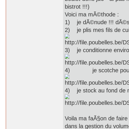
bistrot !!!)
Voici ma mÃ©thode :
1) je dÃ©nude !!! dÃ©so
2) je plis mes fils de c
3) je conditionne envir
4) je scotche pour 
4) je stock au fond de 
Voila ma faÃ§on de faire 
dans la gestion du volume