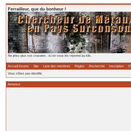
Ferrailleur, que du bonheur !
Ne jetez plus vos cravates : ici on vous les reprend au kilo.
Accueil forums
Site
Liste des membres
Règles
Recherche
Inscription
S'
Vous n'êtes pas identifié.
Annonce