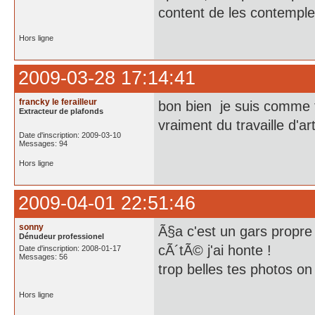
content de les contemple
Hors ligne
2009-03-28 17:14:41
francky le ferailleur
bon bien je suis comme to
Extracteur de plafonds
vraiment du travaille d'arti
Date d'inscription: 2009-03-10
Messages: 94
Hors ligne
2009-04-01 22:51:46
sonny
Ã§a c'est un gars propre 
Dénudeur professionel
cÃ´tÃ© j'ai honte !
Date d'inscription: 2008-01-17
Messages: 56
trop belles tes photos on
Hors ligne