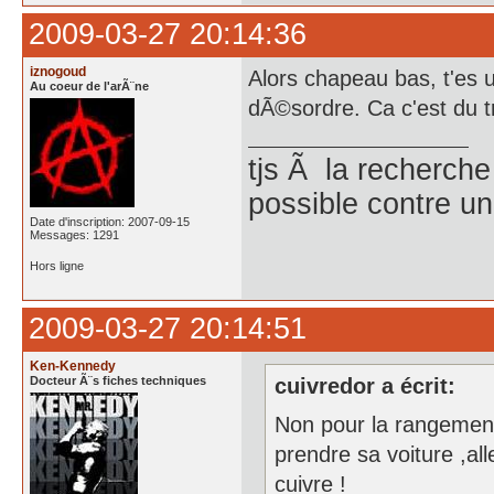
2009-03-27 20:14:36
iznogoud
Alors chapeau bas, t'es 
Au coeur de l'arÃ¨ne
dÃ©sordre. Ca c'est du tr
tjs Ã la recherch
possible contre une
Date d'inscription: 2007-09-15
Messages: 1291
Hors ligne
2009-03-27 20:14:51
Ken-Kennedy
Docteur Ã¨s fiches techniques
cuivredor a écrit:
Non pour la rangement
prendre sa voiture ,a
cuivre !