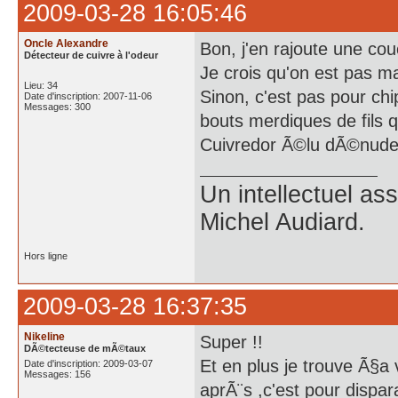
2009-03-28 16:05:46
Oncle Alexandre
Bon, j'en rajoute une co
Détecteur de cuivre à l'odeur
Je crois qu'on est pas ma
Lieu: 34
Sinon, c'est pas pour ch
Date d'inscription: 2007-11-06
Messages: 300
bouts merdiques de fils 
Cuivredor Ã©lu dÃ©nudeu
Un intellectuel as
Michel Audiard.
Hors ligne
2009-03-28 16:37:35
Nikeline
Super !!
DÃ©tecteuse de mÃ©taux
Et en plus je trouve Ã§a v
Date d'inscription: 2009-03-07
Messages: 156
aprÃ¨s ,c'est pour dispar