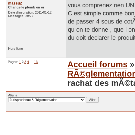
massu2
vous comprenez rien
Change le plomb en or
C est simple comme bonj
Date d'inscription: 2011-01-12
Messages: 3853
de passer 4 sous de cot
qu on te donne , que l o
du doit declarer le produi
Hors ligne
Pages:
1
2
3
4
…
13
Accueil forums
RÃ©glementatio
rachat des mÃ©t
Aller à