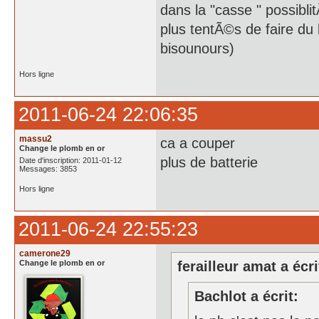
dans la "casse " possibl
plus tentÃ©s de faire du 
bisounours)
Hors ligne
2011-06-24 22:06:35
massu2
ca a couper
Change le plomb en or
plus de batterie
Date d'inscription: 2011-01-12
Messages: 3853
Hors ligne
2011-06-24 22:55:23
camerone29
Change le plomb en or
ferailleur amat a écri
Bachlot a écrit: