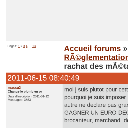
Pages:
1
2
3
4
…
13
Accueil forums
RÃ©glementatio
rachat des mÃ©t
2011-06-15 08:40:49
massu2
moi j suis plutot pour ce
Change le plomb en or
pourquoi je suis impose
Date d'inscription: 2011-01-12
Messages: 3853
autre ne declare pas gr
GAGNER UN EURO DECLARE
brocanteur, marchand de