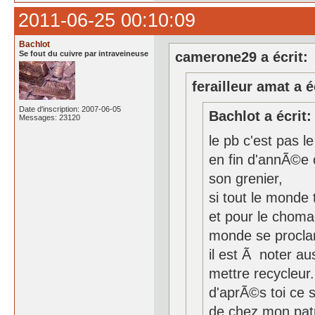
2011-06-25 00:10:09
Bachlot
Se fout du cuivre par intraveineuse
camerone29 a écrit:
ferailleur amat a é
Date d'inscription: 2007-06-05
Bachlot a écrit:
Messages: 23120
le pb c'est pas l
en fin d'annÃ©e 
son grenier,
si tout le monde t
et pour le chomag
monde se proclam
il est Ã noter a
mettre recycleur.
d'aprÃ©s toi ce s
de chez mon patr