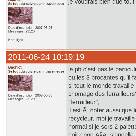
je voudrais bien que tout 
Se fout du cuivre par intraveineuse
Date d'inscription: 2007-06-05
Messages: 23120
Hors ligne
2011-06-24 10:19:19
Bachlot
le pb c'est pas le partic
Se fout du cuivre par intraveineuse
ou les 3 brocantes qu'il 
si tout le monde travaille
chomage des ferrailleur
Date d'inscription: 2007-06-05
Messages: 23120
"ferrailleur",
il est Ã noter aussi que
recycleur. moi je travaill
normal si je sors 2 pale
noir? non Ã§Ã s'appelle j