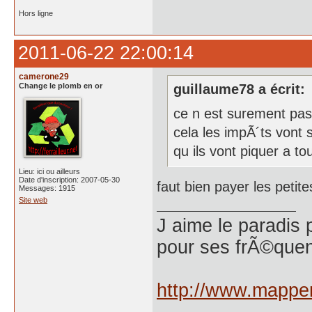
Hors ligne
2011-06-22 22:00:14
camerone29
Change le plomb en or
guillaume78 a écrit:
ce n est surement pas
cela les impÃ´ts vont
qu ils vont piquer a t
Lieu: ici ou ailleurs
Date d'inscription: 2007-05-30
faut bien payer les peti
Messages: 1915
Site web
J aime le paradis 
pour ses frÃ©quen
http://www.mappem