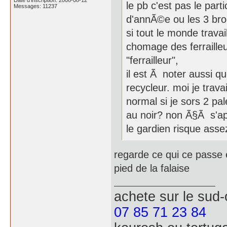
Date d'inscription: 2006-08-12
le pb c'est pas le part
Messages: 11237
d'annÃ©e ou les 3 broc
si tout le monde travail
chomage des ferraille
"ferrailleur",
il est Ã noter aussi q
recycleur. moi je trava
normal si je sors 2 pa
au noir? non Ã§Ã s'app
le gardien risque asse
regarde ce qui ce passe e
pied de la falaise
achete
sur le sud
07 85 71 23 84