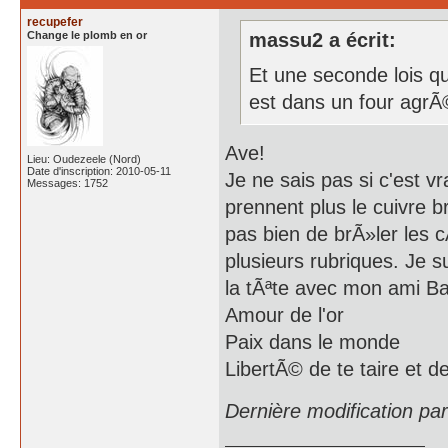
recupefer
Change le plomb en or
massu2 a écrit:
Et une seconde lois qui
est dans un four agr
Ave!
Lieu: Oudezeele (Nord)
Date d'inscription: 2010-05-11
Je ne sais pas si c'est vr
Messages: 1752
prennent plus le cuivre b
pas bien de brÃ»ler les
plusieurs rubriques. Je 
la tÃªte avec mon ami Ba
Amour de l'or
Paix dans le monde
LibertÃ© de te taire et d
Dernière modification pa