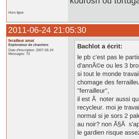
kourosh ou tortug
Hors ligne
2011-06-24 21:05:30
ferailleur amat
Explorateur de chantiers
Bachlot a écrit:
Date d'inscription: 2007-06-24
Messages: 70
le pb c'est pas le part
d'annÃ©e ou les 3 broc
si tout le monde travail
chomage des ferraille
"ferrailleur",
il est Ã noter aussi q
recycleur. moi je trava
normal si je sors 2 pa
au noir? non Ã§Ã s'app
le gardien risque asse