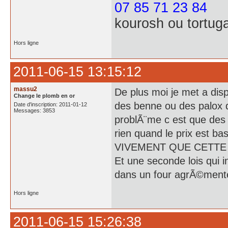
07 85 71 23 84
kourosh ou tortug
Hors ligne
2011-06-15 13:15:12
massu2
De plus moi je met a disp
Change le plomb en or
des benne ou des palox de
Date d'inscription: 2011-01-12
Messages: 3853
problÃ¨me c est que des 
rien quand le prix est ba
VIVEMENT QUE CETTE
Et une seconde lois qui in
dans un four agrÃ©ment
Hors ligne
2011-06-15 15:26:38