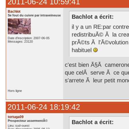
2011-06-24 10:59:41
Bachlot
Se fout du cuivre par intraveineuse
Bachlot a écrit:
il y a un RE:par contr
redistribuÃ© Ã la crea
Date d'inscription: 2007-06-05
prÃ©ts Ã l'Ã©volution 
Messages: 23120
habituel
c'est bien Ã§Ã camerone,
que celÃ serve Ã ce que 
s'arrete Ã leur petit mon
Hors ligne
2011-06-24 18:19:42
tortuga09
Prospecteur assermentÃ©
Bachlot a écrit:
Lieu: sud-ouest