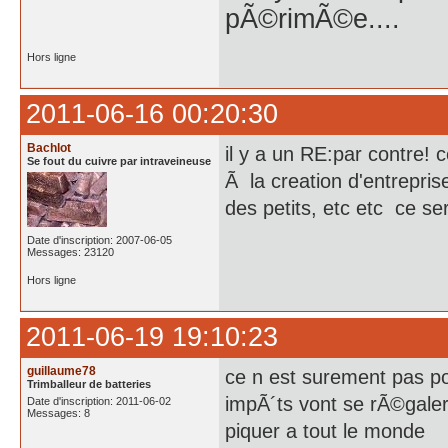
pÃ©rimÃ©e....
Hors ligne
2011-06-16 00:20:30
Bachlot
il y a un RE:par contre! 
Se fout du cuivre par intraveineuse
Ã la creation d'entrepris
des petits, etc etc ce ser
Date d'inscription: 2007-06-05
Messages: 23120
Hors ligne
2011-06-19 19:10:23
guillaume78
ce n est surement pas po
Trimballeur de batteries
impÃ´ts vont se rÃ©galer
Date d'inscription: 2011-06-02
Messages: 8
piquer a tout le monde