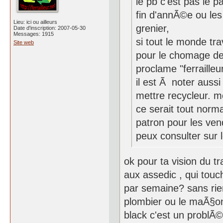
le pb c'est pas le p
fin d'annÃ©e ou les
Lieu: ici ou ailleurs
grenier,
Date d'inscription: 2007-05-30
Messages: 1915
si tout le monde trav
Site web
pour le chomage des
proclame "ferrailleur
il est Ã noter auss
mettre recycleur. mo
ce serait tout norma
patron pour les ven
peux consulter sur 
ok pour ta vision du tr
aux assedic , qui touch
par semaine? sans rie
plombier ou le maÃ§on
black c'est un problÃ©