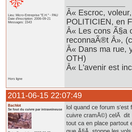
Â« Escroc, voleur,
Lieu: Micro-Entreprise "E.H." - PAU
Date d'inscription: 2006-09-21
POLITICIEN, en Fr
Messages: 1543
Â« Les cons Ã§a o
reconnaÃ®t Â», (c
Â« Dans ma rue, y
OTH)
Â« L'avenir est inc
Hors ligne
2011-06-15 22:07:49
Bachlot
lol quand ce forum s'est f
Se fout du cuivre par intraveineuse
cuivre cramÃ©) celÃ dit 
tout ca en place partout 
que Ã§Ã stoppe les vols 