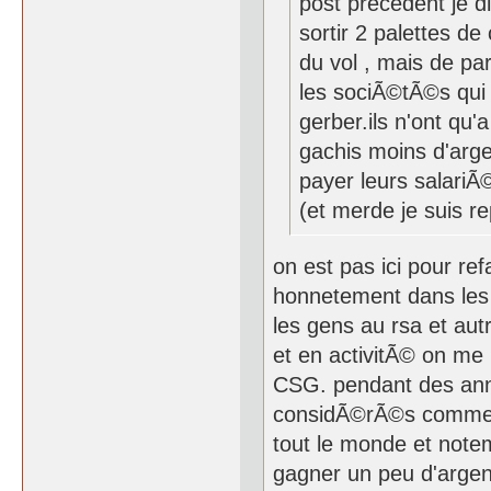
post precedent je 
sortir 2 palettes de 
du vol , mais de pa
les sociÃ©tÃ©s qui 
gerber.ils n'ont qu
gachis moins d'arge
payer leurs salariÃ
(et merde je suis r
on est pas ici pour re
honnetement dans les p
les gens au rsa et au
et en activitÃ© on me 
CSG. pendant des annÃ
considÃ©rÃ©s comme d
tout le monde et notem
gagner un peu d'argent