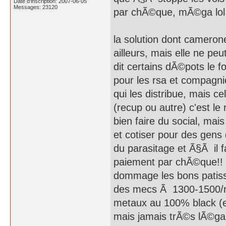
Date d'inscription: 2007-06-05
Messages: 23120
par chÃ©que, mÃ©ga lol 
la solution dont camerone
ailleurs, mais elle ne peu
dit certains dÃ©pots le 
pour les rsa et compagn
qui les distribue, mais ce
(recup ou autre) c'est l
bien faire du social, mai
et cotiser pour des gens 
du parasitage et Ã§Ã il f
paiement par chÃ©que!!
dommage les bons patisse
des mecs Ã 1300-1500/mo
metaux au 100% black (et
mais jamais trÃ©s lÃ©gale