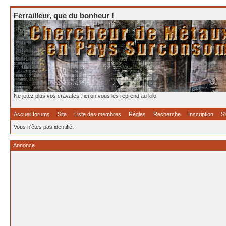
Ferrailleur, que du bonheur !
Ne jetez plus vos cravates : ici on vous les reprend au kilo.
Accueil forums
Site
Liste des membres
Règles
Recherche
Inscription
S'
Vous n'êtes pas identifié.
Annonce