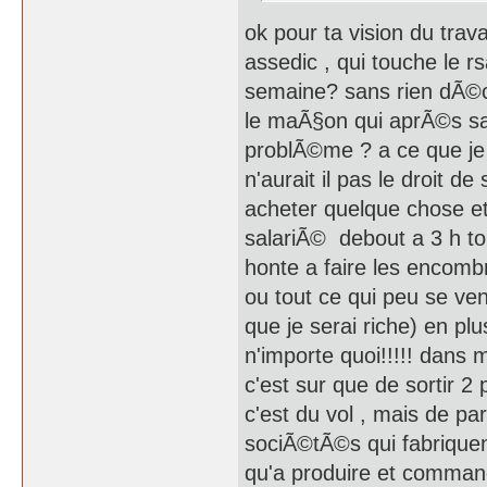
ok pour ta vision du trava
assedic , qui touche le rs
semaine? sans rien dÃ©c
le maÃ§on qui aprÃ©s sa 
problÃ©me ? a ce que je s
n'aurait il pas le droit d
acheter quelque chose et
salariÃ© debout a 3 h tou
honte a faire les encombra
ou tout ce qui peu se ven
que je serai riche) en plu
n'importe quoi!!!!! dans
c'est sur que de sortir 2 
c'est du vol , mais de pa
sociÃ©tÃ©s qui fabriquen
qu'a produire et command