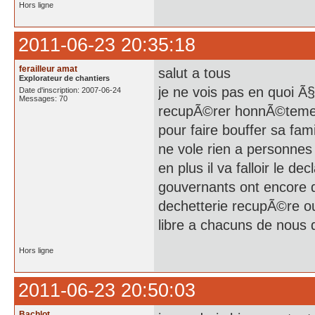
Hors ligne
2011-06-23 20:35:18
ferailleur amat
salut a tous
Explorateur de chantiers
je ne vois pas en quoi Ã§
Date d'inscription: 2007-06-24
Messages: 70
recupÃ©rer honnÃ©tement 
pour faire bouffer sa fam
ne vole rien a personnes 
en plus il va falloir le d
gouvernants ont encore d
dechetterie recupÃ©re ou
libre a chacuns de nous 
Hors ligne
2011-06-23 20:50:03
Bachlot