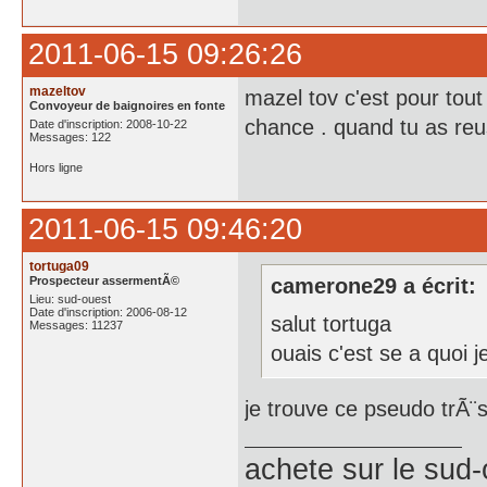
2011-06-15 09:26:26
mazeltov
mazel tov c'est pour tou
Convoyeur de baignoires en fonte
chance . quand tu as reus
Date d'inscription: 2008-10-22
Messages: 122
Hors ligne
2011-06-15 09:46:20
tortuga09
Prospecteur assermentÃ©
camerone29 a écrit:
Lieu: sud-ouest
Date d'inscription: 2006-08-12
salut tortuga
Messages: 11237
ouais c'est se a quoi j
je trouve ce pseudo trÃ¨s
achete
sur le sud