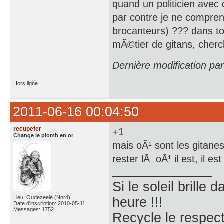
quand un politicien avec 
par contre je ne comprend
brocanteurs) ??? dans tou
mÃ©tier de gitans, cherc
Dernière modification pa
Hors ligne
2011-06-16 00:04:50
recupefer
+1
Change le plomb en or
mais oÃ¹ sont les gitane
rester lÃ oÃ¹ il est, il 
Si le soleil brille
Lieu: Oudezeele (Nord)
heure !!!
Date d'inscription: 2010-05-11
Messages: 1752
Recycle le respect