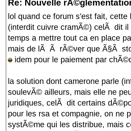
Re: Nouvelle rÃ©glementatio
lol quand ce forum s'est fait, cett
(interdit cuivre cramÃ©) celÃ dit i
temps a mettre tout ca en place par
mais de lÃ Ã rÃ©ver que Ã§Ã stopp
idem pour le paiement par chÃ©q
la solution dont camerone parle (int
soulevÃ© ailleurs, mais elle ne peut
juridiques, celÃ dit certains dÃ©p
pour les rsa et compagnie, on ne 
systÃ©me qui les distribue, mais ce