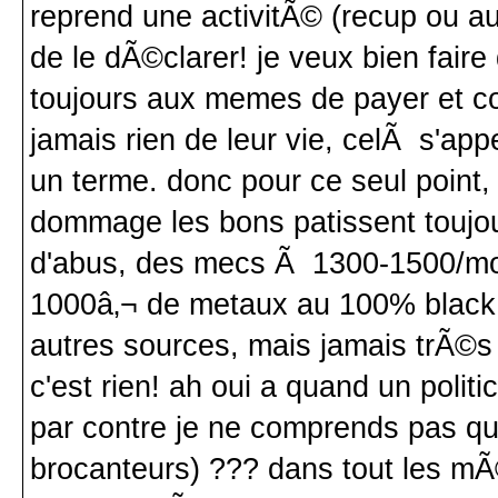
reprend une activitÃ© (recup ou a
de le dÃ©clarer! je veux bien faire 
toujours aux memes de payer et co
jamais rien de leur vie, celÃ s'app
un terme. donc pour ce seul point
dommage les bons patissent toujour
d'abus, des mecs Ã 1300-1500/moi
1000â‚¬ de metaux au 100% black (
autres sources, mais jamais trÃ©s
c'est rien! ah oui a quand un polit
par contre je ne comprends pas que 
brocanteurs) ??? dans tout les mÃ©t