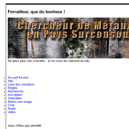
Ferrailleur, que du bonheur !
Ne jetez plus vos cravates : ici on vous les reprend au kilo.
Accueil forums
Site
Liste des membres
Règles
Recherche
Inscription
S'identifier
Mettre une image
Chat
Radio
Vidéo
Vous n'êtes pas identifié.