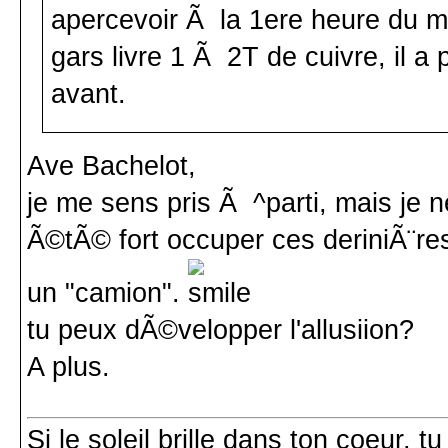
apercevoir Ã la 1ere heure du ma
gars livre 1 Ã 2T de cuivre, il a 
avant.
Ave Bachelot,
je me sens pris Ã ^parti, mais je n
Ã©tÃ© fort occuper ces deriniÃ¨res
un "camion".
tu peux dÃ©velopper l'allusiion?
A plus.
Si le soleil brille dans ton coeur, 