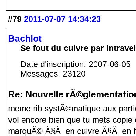
#79
2011-07-07 14:34:23
Bachlot
Se fout du cuivre par intrav
Date d'inscription: 2007-06-05
Messages: 23120
Re: Nouvelle rÃ©glementatio
meme rib systÃ©matique aux partic
vol encore bien que tu mets copi
marquÃ© Ã§Ã en cuivre Ã§Ã en fon