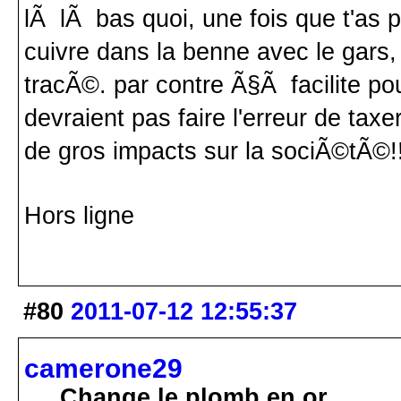
lÃ lÃ bas quoi, une fois que t'as p
cuivre dans la benne avec le gars
tracÃ©. par contre Ã§Ã facilite pour
devraient pas faire l'erreur de tax
de gros impacts sur la sociÃ©tÃ©!
Hors ligne
#80
2011-07-12 12:55:37
camerone29
Change le plomb en or