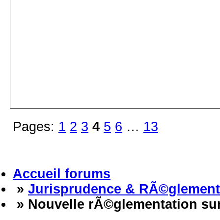
Pages:
1
2
3
4
5
6
…
13
Accueil forums
»
Jurisprudence & RÃ©glement
» Nouvelle rÃ©glementation sur