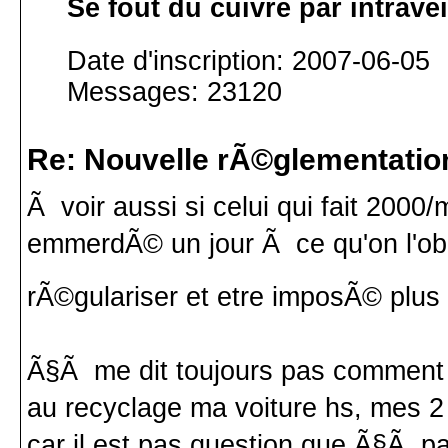
Se fout du cuivre par intrav
Date d'inscription: 2007-06-05
Messages: 23120
Re: Nouvelle rÃ©glementatio
Ã voir aussi si celui qui fait 2000
emmerdÃ© un jour Ã ce qu'on l'obli
rÃ©gulariser et etre imposÃ© plus
Ã§Ã me dit toujours pas comment 
au recyclage ma voiture hs, mes 2 
car il est pas question que Ã§Ã pa