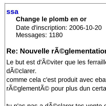
ssa
Change le plomb en or
Date d'inscription: 2006-10-20
Messages: 1180
Re: Nouvelle rÃ©glementatio
Le but est d'Ã©viter que les ferrai
dÃ©clarer.
comme cela c'est produit avec eba
rÃ©glementÃ© pour plus dun certai
tu n'as pas a dÃ©clarer tes vente 